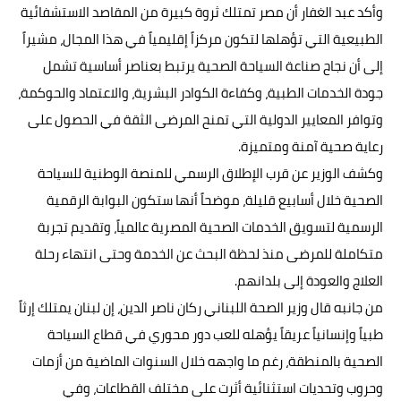
وأكد عبد الغفار أن مصر تمتلك ثروة كبيرة من المقاصد الاستشفائية
الطبيعية التي تؤهلها لتكون مركزاً إقليمياً في هذا المجال، مشيراً
إلى أن نجاح صناعة السياحة الصحية يرتبط بعناصر أساسية تشمل
جودة الخدمات الطبية، وكفاءة الكوادر البشرية، والاعتماد والحوكمة،
وتوافر المعايير الدولية التي تمنح المرضى الثقة في الحصول على
رعاية صحية آمنة ومتميزة.
وكشف الوزير عن قرب الإطلاق الرسمي للمنصة الوطنية للسياحة
الصحية خلال أسابيع قليلة، موضحاً أنها ستكون البوابة الرقمية
الرسمية لتسويق الخدمات الصحية المصرية عالمياً، وتقديم تجربة
متكاملة للمرضى منذ لحظة البحث عن الخدمة وحتى انتهاء رحلة
العلاج والعودة إلى بلدانهم.
من جانبه قال وزير الصحة اللبناني ركان ناصر الدين، إن لبنان يمتلك إرثاً
طبياً وإنسانياً عريقاً يؤهله للعب دور محوري في قطاع السياحة
الصحية بالمنطقة، رغم ما واجهه خلال السنوات الماضية من أزمات
وحروب وتحديات استثنائية أثرت على مختلف القطاعات، وفي