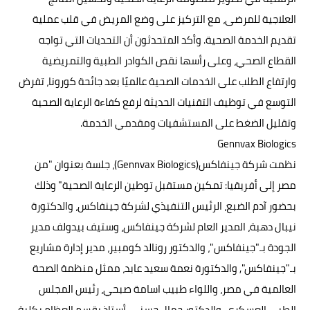
العلاجية للمرضى، مع التركيز على وضع المريض في قلب عملية
تقديم الخدمة الصحية. وأكد المتحدثون أن التحديات التي تواجه
القطاع الصحي، وعلى رأسها نقص الكوادر الطبية والتمريضية
وارتفاع الطلب على الخدمات الصحية عالميًا بعد جائحة كورونا، تفرض
التوسع في توظيف التقنيات الحديثة لرفع كفاءة الرعاية الصحية
وتقليل الضغط على المستشفيات ومقدمي الخدمة.
Gennvax Biologics
نظمت شركة جينفاكس(Gennvax Biologics)، جلسة بعنوان "من
مصر إلى أفريقيا: تمكين مستقبل توطين الرعاية الصحية" وذلك
بحضور آدم الضبع، الرئيس التنفيذي لشركة جينفاكس، والدكتورة
نيبال دهبة، المدير العام لشركة جينفاكس، وستيف بيدولف مدير
الجودة بـ"جينفاكس"، والدكتور رونالد كومبير، مدير إدارة مشاريع
بـ"جينفاكس", والدكتورة نعمة سعيد عابد، ممثل منظمة الصحة
العالمية في مصر، واللواء طبيب اسامة صبحي، رئيس المجلس
الطبي العسكري، والدكتور جمال حسنى، أستاذ بقسم العظام بكلية