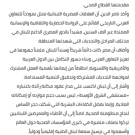
مقدمتها القطاع الصحي.
وأكد ناصر الدين، أن العلاقات المصرية اللبنانية تمثل نموذجاً للتعاون
العربي التاريخي القائم على الروابط الحضارية والثقافية والإنسانية
الممتدة عبر آلاف السنين، مشيداً بالدور المصري الداعم للبنان في
مختلف المراحل والتحديات التي شهدتها المنطقة.
وأضاف أن مصر كانت دائماً شريكاً وسنداً للبنان، مثمناً جهودها في
تعزيز التعاون العربي وبناء جسور التكامل بين الدول العربية
والأفريقية والآسيوية، انطلاقاً من إيمانها بأهمية العمل المشترك
لمواجهة التحديات المشتركة وتحقيق التنمية المستدامة.
وأشار إلى أن لبنان اكتسب على مدار عقود مكانة رائدة باعتباره
«مستشفى الشرق الأوسط»، ليس بسبب حجم موارده أو إمكاناته
المادية، وإنما بفضل الكفاءات البشرية التي شكلت حجر الأساس
لنجاح منظومته الصحية، لافتاً إلى أن الأطباء والممرضين اللبنانيين
تركوا بصمات متميزة في كبرى المؤسسات الصحية حول العالم
وأسهموا في ترسيخ سمعة لبنان الطبية إقليمياً ودولياً.