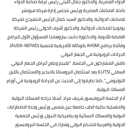
الدواء المصرية، والدكتور جمال الليثي رئيس غرفة صناعة الدواء
باتحاد الصناعات المصرية ورئيس مجلس إدارة شركة فيوتشر
للصناعات الدوائية، والدكتور السيد كمال الرئيس التنفيذي لشركة
يوتوبيا للصناعات الدوائية، والدكتور أشرف الخولي رئيس الشركة
القابضة للأدوية، والدكتورة جانيت بياروهانجا المسؤول الأول للبرامج
وقائدة برنامج AHSMI بالوكالة الأفريقية للتنمية (AUDA-NEPAD)
الجراحات الروبوتية في الجهاز البولي
ناقش المشاركون في الجلسة، "تقييم وعلاج أعراض الجهاز البولي
السفلي (LUTS) بعد استئصال البروستاتا بالتبخير والاستئصال بالليزر
الثوليومي"، كما تطرقوا إلى الحديث عن الجراحة الروبوتية في أورام
المسالك البولية.
أدار الجلسة البروفيسور شريف مراد، أستاذ جراحة المسالك البولية
والتناسلية بكلية الطب جامعة عين شمس، ورئيس وحدة الاضطرابات
البولية والمسالك النسائية وديناميكية التبول، ورئيس الجمعية
الدولية والعربية للتحكم البولي وشارك في الجلسة البروفيسور