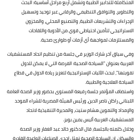
المتكاملة للتدابير الطبية وتشمل أربع مراحل أساسية: البحث
والتطوير، والتوافق التنظيمي والرقابي عبر توحيد وتسهيل
الإجراءات والتشريعات الطبية، والتصنيع المحلي، والمخزون
الاستراتيجي لتأمين احتياطي قوي من الأدوية واللقاحات
والمستلزمات لمواجهة أي أزمات أو طوارئ صحية.
وفي سياق آخر شارك الوزير في جلسة من تنظيم اتحاد المستشفيات
العربية بعنوان "السياحة الصحية: الفرصة التي لا يمكن للدول
تفويتها"، لبحث الآليات الإستراتيجية لتعزيز ريادة الدول في قطاع
السياحة العلاجية والطبية.
واستضاف المؤتمر جلسة رفيعة المستوى بحضور وزير الصحة العامة
اللبناني راكان ناصر الدين، ورئيس الهيئة المصرية للشراء الموحد
والإمداد والتموين هشام ستيت، والمديرة التنفيذية لاتحاد
المستشفيات العربية أليس يمين بويز.
وخلال كلمته بالجلسة، قال الدكتور خالد عبد الغفار وزير الصحة
والسكان، إن السياحة الصحية تمثل إحدى الصناعات الواعدة القادرة