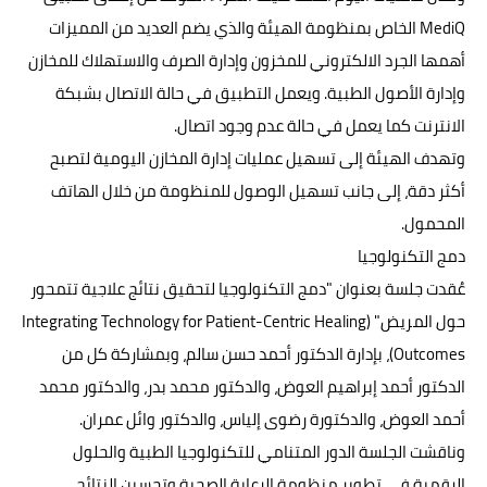
MediQ الخاص بمنظومة الهيئة والذي يضم العديد من المميزات
أهمها الجرد الالكتروني للمخزون وإدارة الصرف والاستهلاك للمخازن
وإدارة الأصول الطبية. ويعمل التطبيق في حالة الاتصال بشبكة
الانترنت كما يعمل في حالة عدم وجود اتصال.
وتهدف الهيئة إلى تسهيل عمليات إدارة المخازن اليومية لتصبح
أكثر دقة، إلى جانب تسهيل الوصول للمنظومة من خلال الهاتف
المحمول.
دمج التكنولوجيا
عُقدت جلسة بعنوان "دمج التكنولوجيا لتحقيق نتائج علاجية تتمحور
حول المريض" (Integrating Technology for Patient-Centric Healing
Outcomes)، بإدارة الدكتور أحمد حسن سالم، وبمشاركة كل من
الدكتور أحمد إبراهيم العوض، والدكتور محمد بدر، والدكتور محمد
أحمد العوض، والدكتورة رضوى إلياس، والدكتور وائل عمران.
وناقشت الجلسة الدور المتنامي للتكنولوجيا الطبية والحلول
الرقمية في تطوير منظومة الرعاية الصحية وتحسين النتائج