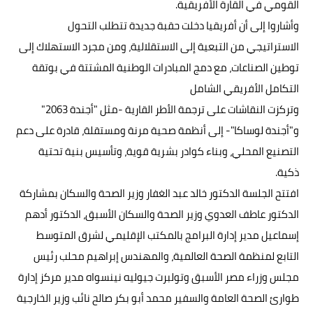
القومي في القارة الأفريقية.
وأشاروا إلى أن أفريقيا دخلت حقبة جديدة تتطلب التحول
الاستراتيجي من التبعية إلى الاستقلالية، ومن مجرد الاستهلاك إلى
توطين الصناعات، مع دمج المبادرات الوطنية المشتتة في بوتقة
التكامل الأفريقي الشامل
وتركزت النقاشات على ترجمة الأطر القارية -مثل "أجندة 2063"
و"أجندة لوساكا"- إلى أنظمة صحية مرنة ومستقلة، قادرة على دعم
التصنيع المحلي، وبناء كوادر بشرية قوية، وتأسيس بنية تحتية
ذكية.
افتتح الجلسة الدكتور خالد عبد الغفار وزير الصحة والسكان بمشاركة
الدكتور عاطف العدوي وزير الصحة والسكان الأسبق، الدكتور أدهم
إسماعيل مدير إدارة البرامج بالمكتب الإقليمي لشرق المتوسط
التابع لمنظمة الصحة العالمية، والمهندس إبراهيم محلب رئيس
مجلس وزراء مصر الأسبق وتولبرت جيوليه نينسواه مدير مركز إدارة
طوارئ الصحة العامة والسفير محمد أبو بكر صالح نائب وزير الخارجية