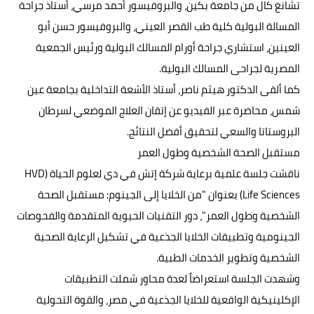
تشانغ كال من جامعة بكين، والبروفيسور أحمد مرسي، أستاذ جراحة
المسالة البولية كلية طب القصر العيني، والبروفيسور حسن أبو
العينين، استشاري جراحة أورام المسالك البولية ورئيس الجمعية
المصرية لجراحى المسالك البولية.
كما ألقى الدكتور هيثم ناصر، أستاذ الأشعة التداخلية بجامعة عين
شمس، محاضرة عبر الفيديو عن إتقان العلاج الموضعي لسرطان
البروستاتا والسعي لتحقيق أفضل النتائج.
مستقبل الصحة الشخصية وطول العمر
ناقشت جلسة علمية برعاية شركة إتش في دي لعلوم الحياة (HVD
Life Sciences) بعنوان "من الخلايا إلى الجينوم: مستقبل الصحة
الشخصية وطول العمر"، دور التقنيات الحيوية المتقدمة والفحوصات
الجينومية وتطبيقات الخلايا الجذعية في تشكيل الرعاية الصحية
الشخصية وتطوير الخدمات الطبية.
وشهدت الجلسة استعراضاً لعدة محاور شملت التطبيقات
الإكلينيكية الواقعية للخلايا الجذعية في مصر، والقوة التحولية