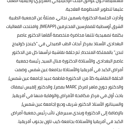
مستفيضة حول عوائق البحث الإكلينيكي (السريري) وكيفية التغلب
عليها لتطوير المنظومة العلاجية.
وأدارت الجلسة الدكتورة ياسمين نجاتي، ممثلةً عن الجمعية الطبية
الشرق أوسطية للممارسين المحترفين (MEAPP)، وافتتحت الفعاليات
بكلمة تمهيدية تلتها محاضرة متخصصة ألقاها الدكتور عاصم
البغدادي، الأستاذ بمركز أبحاث الطب الصيدلي في "كينجز كوليدج
لندن" بالمملكة المتحدة، ثم حلقة نقاشية ترأسها كل من الدكتور
عاصم البغدادي، والأستاذة الدكتورة منال السيد، رئيسة جمعية
أمراض الكبد في أفريقيا والأستاذة بجامعة عين شمس. وضمت
الحلقة النقاشية كلاً من: الدكتورة فاطمة عبيد (جامعة عين شمس)،
والدكتور جورج ماهر (مركز MARC بمصر)، والدكتور إلفيس تيمفاك
باحث أول في مركز مكافحة الأمراض والوقاية منها في أفريقيا،
والسيناتور الأستاذ الدكتور شريف وديع (جامعة عين شمس)،
بالإضافة إلى الدكتورة ويندي سبيرمان، نائب رئيس جمعية أمراض
الكبد في أفريقيا والأستاذة بجامعة كيب تاون بجنوب أفريقيا.