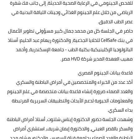
للفحص الجينومي في الرعاية الصحية الحديثة، إلى جانب فك شفرة
الرياضي من خلال علم الجينوم الغذائي وجينات اللياقة البدنية في
عصر الطب الدقيق.
حاضر في الجلسة كل من محمد جمال كبير مسؤولي تطوير الأعمال
في بنك CellSafe للخلايا الجذعية، والدكتورة ريهام عبد الحليم: أستاذ
الباثولوجيا الإكلينيكية بكلية الطب - جامعة الإسكندرية، وأحمد
مهيب العهدة المدير شركة HVD مصر.
قاعدة بيانات الجينوم المصري
أكد عدد من الخبراء والمتخصصين في أمراض الباطنة والسكري
والغدد الصماء ضرورة إنشاء قاعدة بيانات متخصصة في علم الجينوم
والمعلومات الحيوية لدعم الأبحاث والتطبيقات السريرية المرتبطة
بداء السكري.
وشهدت الجلسة حضور الدكتورة إيناس شلتوت، أستاذ أمراض الباطنة
والسكر بالقصر العيني، والدكتورة إيمان شريف، استشاري أمراض
الباطنة والغدد الصماء بجامعة قناة السويس، والدكتور هشام مجد