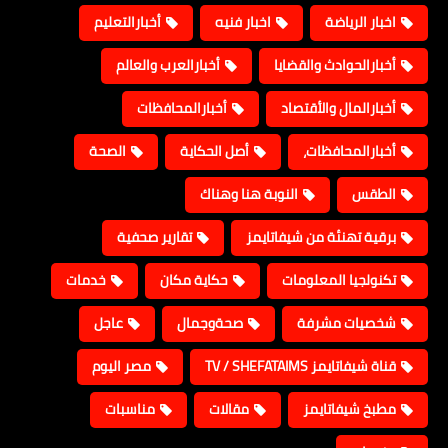
اخبار الرياضة
اخبار فنيه
أخبارالتعليم
أخبارالحوادث والقضايا
أخبارالعرب والعالم
أخبارالمال والأقتصاد
أخبارالمحافظات
أخبارالمحافظات،
أصل الحكاية
الصحة
الطقس
النوبة هنا وهناك
برقية تهنئة من شيفاتايمز
تقارير صحفية
تكنولجيا المعلومات
حكاية مكان
خدمات
شخصيات مشرفة
صحةوجمال
عاجل
قناة شيفاتايمز TV / SHEFATAIMS
مصر اليوم
مطبخ شيفاتايمز
مقالات
مناسبات