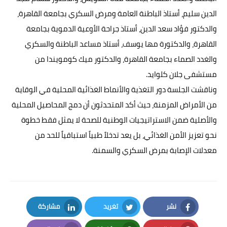
الدين سليم، أستاذ الباطنة العامة ومرض السكري بجامعة القاهرة،
والدكتور فؤاد سعد الدين، أستاذ جراحة الأوعية الدموية بجامعة
القاهرة، والدكتورة مها يوسف، أستاذ مساعد الباطنة والسكري
والغدد الصماء بجامعة القاهرة، والدكتور ميك كومويندا من
مستشفى جلان كلوايد.
وناقشت الجلسة دور التغذية والأنماط الغذائية المحلية في الوقاية
من الأمراض المزمنة، حيث أكد المتحدثون أن دمج المحاصيل المحلية
والأصلية ضمن الاستراتيجيات الوطنية للصحة لا يمثل فقط خطوة
نحو تعزيز الأمن الغذائي، بل يعد تدخلاً طبياً استباقياً للحد من
معدلات الإصابة بمرض السكري والسمنة.
نشر
تغريد
مشاركة
LinkedIn
Twitter
Facebook