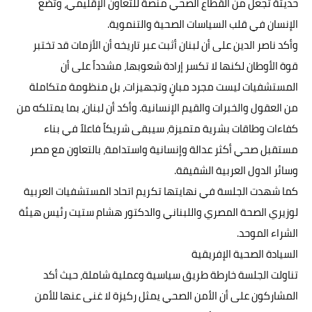
حديثة تجعل من القطاع الصحي منصة للتعاون الإقليمي، وتضع
الإنسان في قلب السياسات الصحية والتنموية.
وأكد ناصر الدين على أن لبنان أثبت عبر تاريخه أن الأزمات قد تختبر
قوة الأوطان لكنها لا تكسر إرادة شعوبها، مشدداً على أن
المستشفيات ليست مجرد مبانٍ وتجهيزات، بل منظومة متكاملة
من العقول والخبرات والقيم الإنسانية. وأكد أن لبنان، بما يمتلكه من
كفاءات وطاقات بشرية متميزة، سيبقى شريكاً فاعلاً في بناء
مستقبل صحي أكثر عدالة وإنسانية واستدامة، بالتعاون مع مصر
وسائر الدول العربية الشقيقة.
كما شهدت الجلسة في نهايتها تكريم اتحاد المستشفيات العربية
لوزيري الصحة المصري واللبناني والدكتور هشام ستيت رئيس هيئة
الشراء الموحد.
السيادة الصحیة الإفریقیة
تناولت الجلسة خارطة طريق سياسية وعملية شاملة، حيث أكد
المشاركون على أن الأمن الصحي يمثل ركيزة لا غنى عنها للأمن