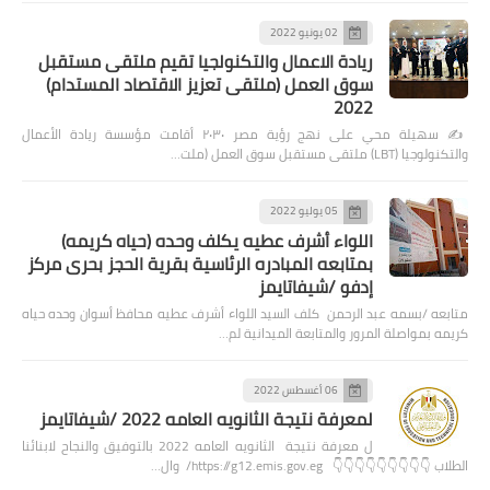
02 يونيو 2022
ريادة الاعمال والتكنولجيا تقيم ملتقى مستقبل
سوق العمل (ملتقى تعزيز الاقتصاد المستدام)
2022
✍️ سهيلة محي على نهج رؤية مصر ٢٠٣٠ أقامت مؤسسة ريادة الأعمال
والتكنولوجيا (LBT) ملتقى مستقبل سوق العمل (ملت…
05 يوليو 2022
اللواء أشرف عطيه يكلف وحده (حياه كريمه)
بمتابعه المبادره الرئاسية بقرية الحجز بحرى مركز
إدفو /شيفاتايمز
متابعه /بسمه عبد الرحمن كلف السيد اللواء أشرف عطيه محافظ أسوان وحده حياه
كريمه بمواصلة المرور والمتابعة الميدانية لم…
06 أغسطس 2022
لمعرفة نتيجة الثانويه العامه 2022 /شيفاتايمز
ل معرفة نتيجة الثانويه العامه 2022 بالتوفيق والنجاح لابنائنا
الطلاب 👇👇👇👇👇👇👇👇👇 https://g12.emis.gov.eg/ وال…