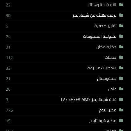
النوبة هنا وهناك
22
برقية تهنئة من شيفاتايمز
90
تقارير صحفية
5
تكنولجيا المعلومات
74
حكاية مكان
31
خدمات
112
شخصيات مشرفة
33
صحةوجمال
21
عاجل
26
قناة شيفاتايمز TV / SHEFATAIMS
3
مصر اليوم
775
مطبخ شيفاتايمز
19
مقالات