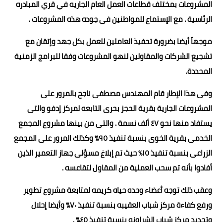
المشروعات بمختلف قطاعات العمل العام الجاريه في قري المبادره
الرئاسية . مع الإستماع للمواطنين فى جوده هذه المشروعات .
موجهاً أيضا بضرورة تحفيذ العاملين للعمل بكل جهد وإتقان مع
تشجيع الشركات والمقاولين لنهو المشروعات وفقا للبرامج الزمنية
المحددة.
وفى هذا الإطار قام المهندس مصطفى ناجح بالمرور على
المشروعات الجارية بقرية الحجز بحرى التابعه لمركز إدفو والتى
يستفاد منها نحو ٤٧ ألف نسمة . والتى من بينها مشروع المجمع
الخدمى بقرية الخوى بنسبة تنفيذ ٩٥٪ وكذلك المرور على المجمع
الزراعى بنسبة تنفيذ ١٥٪ حيث تم إبلاغ مسؤلى جهاز التعمير الذين
أفادوا بأنه تم سحب العملية من المقاول لتقاعسه .
وعقب ذلك توجه أعضاء وحده حياه كريمه لمتابعة مشروع تطوير
ورفع كفاءة مركز شباب العقيبه بنسبة تنفيذ ٧٠٪ وأيضا إحلال
وتجديد مركز شباب الشراونه بنسبة تنفيذ ٤٥٪ .