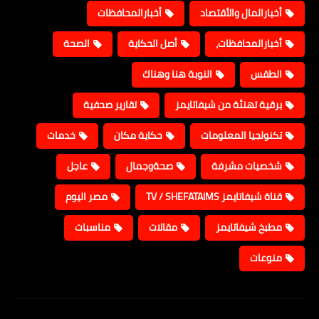
أخبارالمال والأقتصاد
أخبارالمحافظات
أخبارالمحافظات،
أصل الحكاية
الصحة
الطقس
النوبة هنا وهناك
برقية تهنئة من شيفاتايمز
تقارير صحفية
تكنولجيا المعلومات
حكاية مكان
خدمات
شخصيات مشرفة
صحةوجمال
عاجل
قناة شيفاتايمز TV / SHEFATAIMS
مصر اليوم
مطبخ شيفاتايمز
مقالات
مناسبات
منوعات