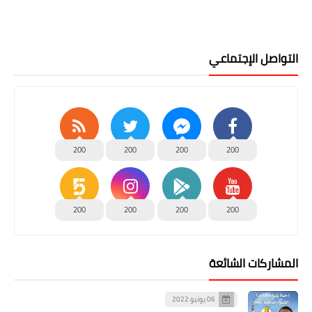
التواصل الإجتماعي
200
200
200
200
200
200
200
200
المشاركات الشائعة
06 يونيو 2022