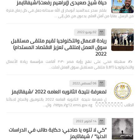
حياة شيخ صعيدى (إبراهيم رفعت)/شيفاتايمز
بقلم :سحر عبدالسيد أبوبكر إن الله سبحانه جعل في كل زمان فترة
من الرسل، بقايا من أهل العلم، يدعون من ضل إلى …
02 يونيو 2022
ريادة الاعمال والتكنولجيا تقيم ملتقى مستقبل
سوق العمل (ملتقى تعزيز الاقتصاد المستدام)
2022
✍️ سهيلة محي على نهج رؤية مصر ٢٠٣٠ أقامت مؤسسة ريادة الأعمال
والتكنولوجيا (LBT) ملتقى مستقبل سوق العمل (ملت…
06 أغسطس 2022
لمعرفة نتيجة الثانويه العامه 2022 /شيفاتايمز
ل معرفة نتيجة الثانويه العامه 2022 بالتوفيق والنجاح لابنائنا
الطلاب 👇👇👇👇👇👇👇👇👇 https://g12.emis.gov.eg/ وال…
14 أكتوبر 2022
"كي لا تتوه يا صاحبي: حكاية طالب في الدراسات
الدنيا" / شيفاتايمز