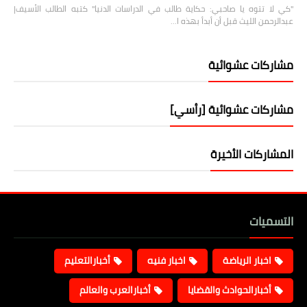
"كي لا تتوه يا صاحبي: حكاية طالب في الدراسات الدنيا" كتبه الطالب الأسيف|
عبدالرحمن الليث قبل أن أبدأ بهذه ا…
مشاركات عشوائية
مشاركات عشوائية [رأسي]
المشاركات الأخيرة
التسميات
اخبار الرياضة
اخبار فنيه
أخبارالتعليم
أخبارالحوادث والقضايا
أخبارالعرب والعالم