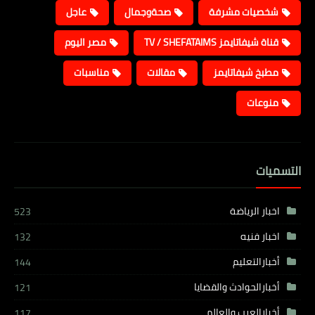
شخصيات مشرفة
صحةوجمال
عاجل
قناة شيفاتايمز TV / SHEFATAIMS
مصر اليوم
مطبخ شيفاتايمز
مقالات
مناسبات
منوعات
التسميات
اخبار الرياضة
523
اخبار فنيه
132
أخبارالتعليم
144
أخبارالحوادث والقضايا
121
أخبارالعرب والعالم
117