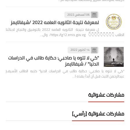
06 أغسطس 2022
لمعرفة نتيجة الثانويه العامه 2022 /شيفاتايمز
ل معرفة نتيجة الثانويه العامه 2022 بالتوفيق والنجاح لابنائنا
الطلاب 👇👇👇👇👇👇👇👇👇 https://g12.emis.gov.eg/ وال…
14 أكتوبر 2022
"كي لا تتوه يا صاحبي: حكاية طالب في الدراسات
الدنيا" / شيفاتايمز
"كي لا تتوه يا صاحبي: حكاية طالب في الدراسات الدنيا" كتبه الطالب الأسيف|
عبدالرحمن الليث قبل أن أبدأ بهذه ا…
مشاركات عشوائية
مشاركات عشوائية [رأسي]