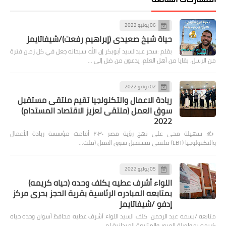
06 يونيو 2022
حياة شيخ صعيدى (إبراهيم رفعت)/شيفاتايمز
بقلم :سحر عبدالسيد أبوبكر إن الله سبحانه جعل في كل زمان فترة
من الرسل، بقايا من أهل العلم، يدعون من ضل إلى …
02 يونيو 2022
ريادة الاعمال والتكنولجيا تقيم ملتقى مستقبل
سوق العمل (ملتقى تعزيز الاقتصاد المستدام)
2022
✍️ سهيلة محي على نهج رؤية مصر ٢٠٣٠ أقامت مؤسسة ريادة الأعمال
والتكنولوجيا (LBT) ملتقى مستقبل سوق العمل (ملت…
05 يوليو 2022
اللواء أشرف عطيه يكلف وحده (حياه كريمه)
بمتابعه المبادره الرئاسية بقرية الحجز بحرى مركز
إدفو /شيفاتايمز
متابعه /بسمه عبد الرحمن كلف السيد اللواء أشرف عطيه محافظ أسوان وحده حياه
كريمه بمواصلة المرور والمتابعة الميدانية لم…