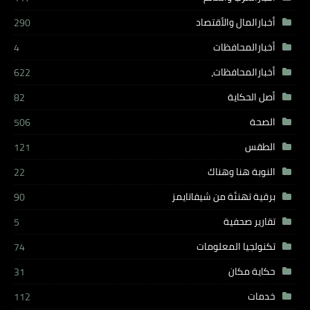
أخبارالمال والأقتصاد
290
أخبارالمحافظات
4
أخبارالمحافظات،
622
أصل الحكاية
82
الصحة
506
الطقس
121
النوبة هنا وهناك
22
برقية تهنئة من شيفاتايمز
90
تقارير صحفية
5
تكنولجيا المعلومات
74
حكاية مكان
31
خدمات
112