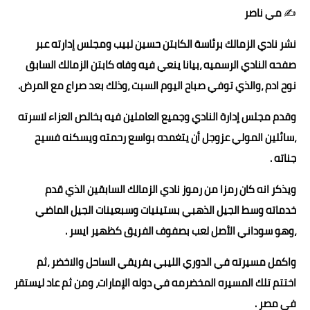
✍️
مي ناصر
حوادث وقضايا
نشر نادي الزمالك برئاسة الكابتن حسين لبيب ومجلس إدارته عبر
خدمات
صفحه النادي الرسميه ،بيانا ينعي فيه وفاه كابتن الزمالك السابق
الصحه والجمال
نوح ادم ،والذي توفي صباح اليوم السبت ،وذلك بعد صراع مع المرض.
فن المطبخ
وقدم مجلس إدارة النادي وجميع العاملين فيه بخالص العزاء لاسرته
مقالات
،سائلين المولي عزوجل أن يتغمده بواسع رحمته ويسكنه فسيح
جناته .
ويذكر انه كان رمزا من رموز نادي الزمالك السابقين الذي قدم
خدماته وسط الجيل الذهبي بستينيات وسبعينات الجيل الماضي
،وهو سوداني الأصل لعب بصفوف الفريق كظهير ايسر .
واكمل مسيرته في الدوري الليبي بفريقي الساحل والاخضر ،ثم
اختتم تلك المسيره المخضرمه في دوله الإمارات، ومن ثم عاد ليستقر
في مصر .