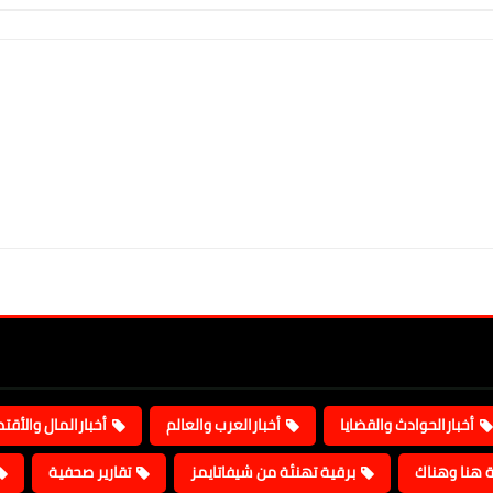
أخبارالحوادث والقضايا
أخبارالعرب والعالم
أخبارالمال والأقت
ة هنا وهناك
برقية تهنئة من شيفاتايمز
تقارير صحفية