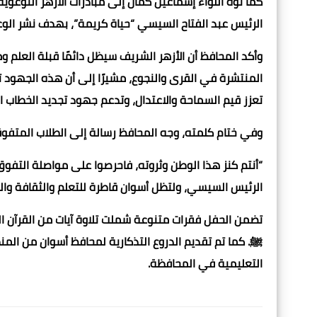
كما نوه اللواء إسماعيل كمال إلى مبادرات الأزهر التوعوية
الرئيس عبد الفتاح السيسي “حياة كريمة”، بهدف نشر الوعي
وأكد المحافظ أن الأزهر الشريف سيظل دائمًا قبلة العلم 
المنتشرة في القرى والنجوع، مشيرًا إلى أن هذه الجهود ت
تعزز قيم السماحة والاعتدال، وتدعم جهود تجديد الخطاب ا
وفي ختام كلمته، وجه المحافظ رسالة إلى الطلاب المتفوقين
“أنتم كنز هذا الوطن وثروته، فاحرصوا على مواصلة التفوق
الرئيس السيسي، ولتظل أسوان قاطرة للتعلم والثقافة وال
تضمن الحفل فقرات متنوعة شملت تلاوة آيات من القرآن ا
ﷺ. كما تم تقديم الدروع التذكارية لمحافظ أسوان من المن
التعليمية في المحافظة.