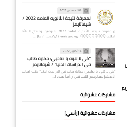
06 أغسطس 2022
لمعرفة نتيجة الثانويه العامه 2022 /
شيفاتايمز
ل معرفة نتيجة الثانويه العامه 2022 بالتوفيق والنجاح لابنائنا
الطلاب 👇👇👇👇👇👇👇👇👇 https://g12.emis.gov.eg/ وال…
14 أكتوبر 2022
"كي لا تتوه يا صاحبي: حكاية طالب
في الدراسات الدنيا" / شيفاتايمز
"كي لا تتوه يا صاحبي: حكاية طالب في الدراسات الدنيا" كتبه الطالب
الأسيف| عبدالرحمن الليث قبل أن أبدأ بهذه ا…
يم
مشاركات عشوائية
مشاركات عشوائية [رأسي]