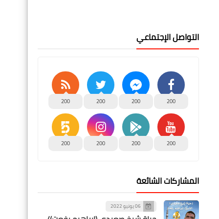
التواصل الإجتماعي
200
200
200
200
200
200
200
200
المشاركات الشائعة
06 يونيو 2022