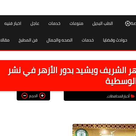
اصة
الطب البديل
منوعات
خدمات
عاجل
اخبار فنيه
حوادث وقضايا
خدمات
الصحه والجمال
فن المطبخ
مقالا
هر الشريف ويشيد بدور الأزهر في نشر
لوسطية
الحجم
أخبارالمحافظات،