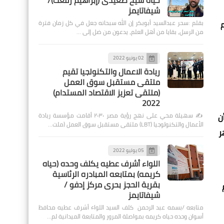
حياة شيخ صعيدى (إبراهيم رفعت)/
شيفاتايمز
بقلم :سحر عبدالسيد أبوبكر إن الله سبحانه جعل في كل زمان فترة
من الرسل، بقايا من أهل العلم، يدعون من ضل إلى …
02 يونيو 2022
ريادة الاعمال والتكنولجيا تقيم
ملتقى مستقبل سوق العمل
(ملتقى تعزيز الاقتصاد المستدام)
2022
✍️ سهيلة محي على نهج رؤية مصر ٢٠٣٠ أقامت مؤسسة ريادة
ن
الأعمال والتكنولوجيا (LBT) ملتقى مستقبل سوق العمل (ملت…
ر
05 يوليو 2022
اللواء أشرف عطيه يكلف وحده (حياه
كريمه) بمتابعه المبادره الرئاسية
بقرية الحجز بحرى مركز إدفو /
شيفاتايمز
متابعه /بسمه عبد الرحمن كلف السيد اللواء أشرف عطيه محافظ
أسوان وحده حياه كريمه بمواصلة المرور والمتابعة الميدانية لم…