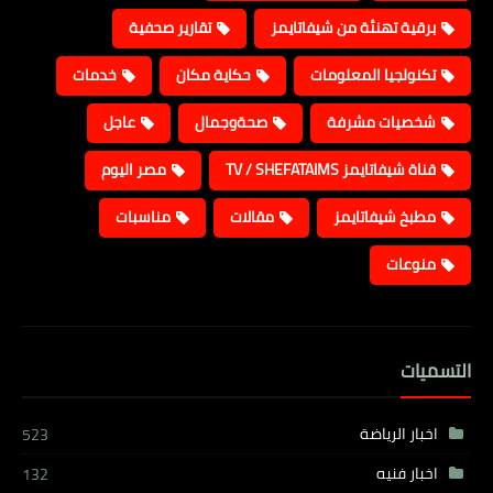
برقية تهنئة من شيفاتايمز
تقارير صحفية
تكنولجيا المعلومات
حكاية مكان
خدمات
شخصيات مشرفة
صحةوجمال
عاجل
قناة شيفاتايمز TV / SHEFATAIMS
مصر اليوم
مطبخ شيفاتايمز
مقالات
مناسبات
منوعات
التسميات
اخبار الرياضة
523
اخبار فنيه
132