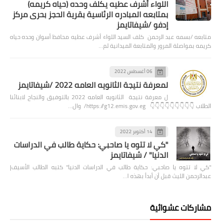
اللواء أشرف عطيه يكلف وحده (حياه كريمه)
بمتابعه المبادره الرئاسية بقرية الحجز بحرى مركز
إدفو /شيفاتايمز
متابعه /بسمه عبد الرحمن كلف السيد اللواء أشرف عطيه محافظ أسوان وحده حياه
كريمه بمواصلة المرور والمتابعة الميدانية لم…
06 أغسطس 2022
لمعرفة نتيجة الثانويه العامه 2022 /شيفاتايمز
ل معرفة نتيجة الثانويه العامه 2022 بالتوفيق والنجاح لابنائنا
الطلاب 👇👇👇👇👇👇👇👇👇 https://g12.emis.gov.eg/ وال…
14 أكتوبر 2022
"كي لا تتوه يا صاحبي: حكاية طالب في الدراسات
الدنيا" / شيفاتايمز
"كي لا تتوه يا صاحبي: حكاية طالب في الدراسات الدنيا" كتبه الطالب الأسيف|
عبدالرحمن الليث قبل أن أبدأ بهذه ا…
مشاركات عشوائية