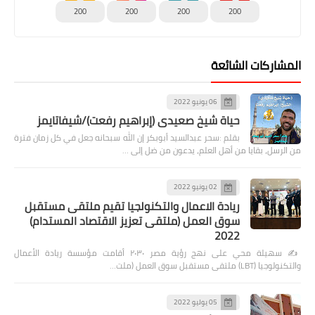
200
200
200
200
المشاركات الشائعة
06 يونيو 2022
حياة شيخ صعيدى (إبراهيم رفعت)/شيفاتايمز
بقلم :سحر عبدالسيد أبوبكر إن الله سبحانه جعل في كل زمان فترة
من الرسل، بقايا من أهل العلم، يدعون من ضل إلى …
02 يونيو 2022
ريادة الاعمال والتكنولجيا تقيم ملتقى مستقبل
سوق العمل (ملتقى تعزيز الاقتصاد المستدام)
2022
✍️ سهيلة محي على نهج رؤية مصر ٢٠٣٠ أقامت مؤسسة ريادة الأعمال
والتكنولوجيا (LBT) ملتقى مستقبل سوق العمل (ملت…
05 يوليو 2022