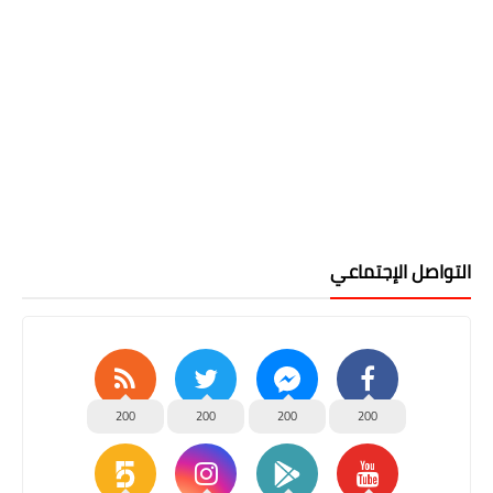
التواصل الإجتماعي
200
200
200
200