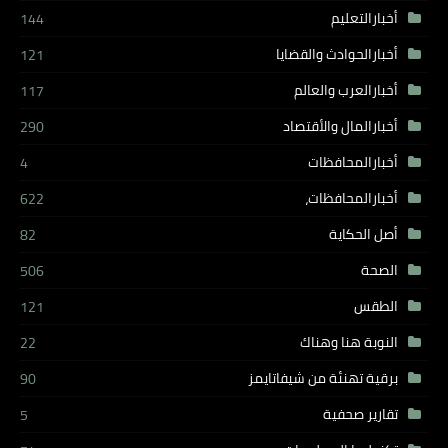
أخبارالتعليم
144
أخبارالحوادث والقضايا
121
أخبارالعرب والعالم
117
أخبارالمال والأقتصاد
290
أخبارالمحافظات
4
أخبارالمحافظات،
622
أصل الحكاية
82
الصحة
506
الطقس
121
النوبة هنا وهناك
22
برقية تهنئة من شيفاتايمز
90
تقارير صحفية
5