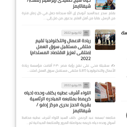
حياة شيخ صعيدى (إبراهيم رفعت)/
شيفاتايمز
بقلم :سحر عبدالسيد أبوبكر إن الله سبحانه جعل في كل زمان فترة
من الرسل، بقايا من أهل العلم، يدعون من ضل إلى …
اسك
02 يونيو 2022
ريادة الاعمال والتكنولجيا تقيم
ملتقى مستقبل سوق العمل
(ملتقى تعزيز الاقتصاد المستدام)
2022
✍️ سهيلة محي على نهج رؤية مصر ٢٠٣٠ أقامت مؤسسة ريادة
الأعمال والتكنولوجيا (LBT) ملتقى مستقبل سوق العمل (ملت…
05 يوليو 2022
اللواء أشرف عطيه يكلف وحده (حياه
كريمه) بمتابعه المبادره الرئاسية
بقرية الحجز بحرى مركز إدفو /
شيفاتايمز
متابعه /بسمه عبد الرحمن كلف السيد اللواء أشرف عطيه محافظ
أسوان وحده حياه كريمه بمواصلة المرور والمتابعة الميدانية لم…