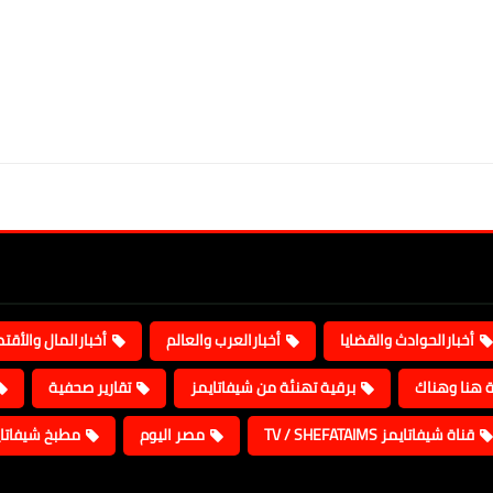
أخبارالحوادث والقضايا
أخبارالعرب والعالم
أخبارالمال والأقت
ة هنا وهناك
برقية تهنئة من شيفاتايمز
تقارير صحفية
قناة شيفاتايمز TV / SHEFATAIMS
مصر اليوم
مطبخ شيفاتا