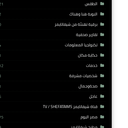
الطقس
21
النوبة هنا وهناك
2
برقية تهنئة من شيفاتايمز
0
تقارير صحفية
تكنولجيا المعلومات
4
حكاية مكان
1
خدمات
12
شخصيات مشرفة
3
صحةوجمال
1
عاجل
6
قناة شيفاتايمز TV / SHEFATAIMS
مصر اليوم
75
مطبخ شيفاتايمز
9