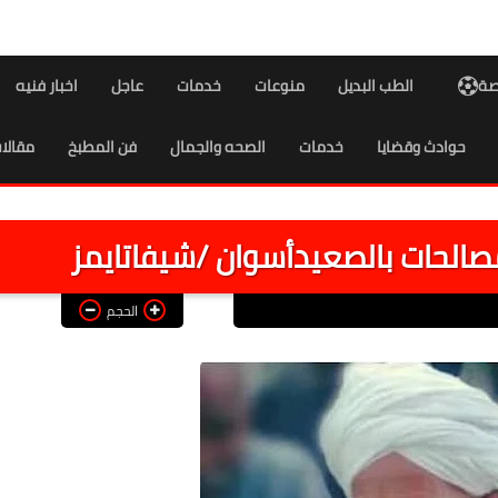
اصة
الطب البديل
منوعات
خدمات
عاجل
اخبار فنيه
حوادث وقضايا
خدمات
الصحه والجمال
فن المطبخ
مقالا
مصالحات بالصعيدأسوان /شيفاتايمز
الحجم