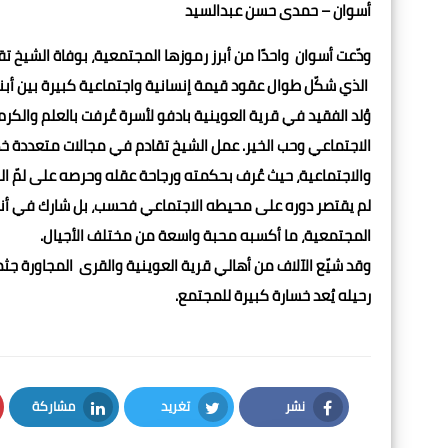
أسوان – حمدى حسن عبدالسيد
ودّعت أسوان واحدًا من أبرز رموزها المجتمعية، بوفاة الشيخ 
الذي شكّل طوال عقود قيمة إنسانية واجتماعية كبيرة بين أبن
وُلد الفقيد في قرية العوينية بادفو لأسرة عُرفت بالعلم والكر
الاجتماعي وحب الخير. عمل الشيخ تقادم في مجالات متعددة خدم 
والاجتماعية، حيث عُرف بحكمته ورجاحة عقله وحرصه على لمّ ال
لم يقتصر دوره على محيطه الاجتماعي فحسب، بل شارك في أنشطة
المجتمعية، ما أكسبه محبة واسعة من مختلف الأجيال.
وقد شيّع الآلاف من أهالي قرية العوينية والقرى المجاورة جث
رحيله يُعد خسارة كبيرة للمجتمع.
نشر
تغريد
مشاركة
LinkedIn
Twitter
Facebook