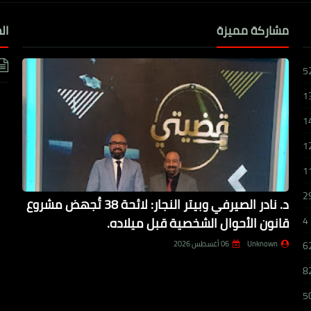
مشاركة مميزة
ال
5
1
1
1
1
2
د. نادر الصيرفي وبيتر النجار: لائحة 38 تُجهض مشروع
قانون الأحوال الشخصية قبل ميلاده.
4
Unknown
06 أغسطس 2026
6
8
5