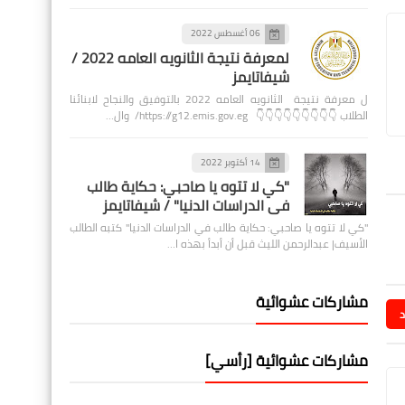
06 أغسطس 2022
لمعرفة نتيجة الثانويه العامه 2022 /
شيفاتايمز
ل معرفة نتيجة الثانويه العامه 2022 بالتوفيق والنجاح لابنائنا
الطلاب 👇👇👇👇👇👇👇👇👇 https://g12.emis.gov.eg/ وال…
14 أكتوبر 2022
"كي لا تتوه يا صاحبي: حكاية طالب
في الدراسات الدنيا" / شيفاتايمز
"كي لا تتوه يا صاحبي: حكاية طالب في الدراسات الدنيا" كتبه الطالب
الأسيف| عبدالرحمن الليث قبل أن أبدأ بهذه ا…
مشاركات عشوائية
د
مشاركات عشوائية [رأسي]