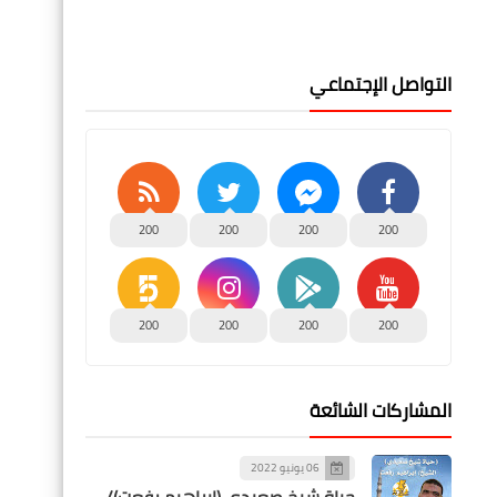
التواصل الإجتماعي
200
200
200
200
200
200
200
200
المشاركات الشائعة
06 يونيو 2022