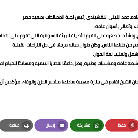
تقادماحمد الليثى النقشبندي رئيس لجنة المصالحات بصعيد مصر
اء وأهالي أسوان عامة.
م، ونشأ منذ صغره على القيم الأصيلة للبيئة الاسوانية التي تقوم على التم
من خلالها الناس، وكان طوال حياته مرجعًا في حل النزاعات القبلية
شمل وتغليب لغة الحوار.
 عامة ومناسبات وطنية، وظل داعمًا لقضايا التنمية ومساندًا للمبادرات
مان الشيخ تقادم في جنازة مهيبة سادتها مشاعر الحزن والوفاء، مؤكدين أن
حفظ
مشاركة
إرسال
طباعة
Print
Email
Whatsapp
Pinterest