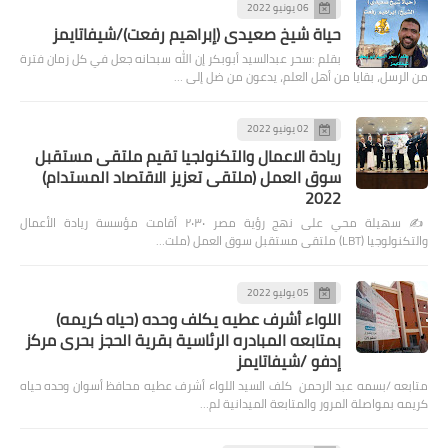
06 يونيو 2022
حياة شيخ صعيدى (إبراهيم رفعت)/شيفاتايمز
بقلم :سحر عبدالسيد أبوبكر إن الله سبحانه جعل في كل زمان فترة
من الرسل، بقايا من أهل العلم، يدعون من ضل إلى …
02 يونيو 2022
ريادة الاعمال والتكنولجيا تقيم ملتقى مستقبل
سوق العمل (ملتقى تعزيز الاقتصاد المستدام)
2022
✍️ سهيلة محي على نهج رؤية مصر ٢٠٣٠ أقامت مؤسسة ريادة الأعمال
والتكنولوجيا (LBT) ملتقى مستقبل سوق العمل (ملت…
05 يوليو 2022
اللواء أشرف عطيه يكلف وحده (حياه كريمه)
بمتابعه المبادره الرئاسية بقرية الحجز بحرى مركز
إدفو /شيفاتايمز
متابعه /بسمه عبد الرحمن كلف السيد اللواء أشرف عطيه محافظ أسوان وحده حياه
كريمه بمواصلة المرور والمتابعة الميدانية لم…