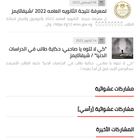
06 أغسطس 2022
لمعرفة نتيجة الثانويه العامه 2022 /شيفاتايمز
ل معرفة نتيجة الثانويه العامه 2022 بالتوفيق والنجاح لابنائنا
الطلاب 👇👇👇👇👇👇👇👇👇 https://g12.emis.gov.eg/ وال…
14 أكتوبر 2022
"كي لا تتوه يا صاحبي: حكاية طالب في الدراسات
الدنيا" / شيفاتايمز
"كي لا تتوه يا صاحبي: حكاية طالب في الدراسات الدنيا" كتبه الطالب الأسيف|
عبدالرحمن الليث قبل أن أبدأ بهذه ا…
مشاركات عشوائية
مشاركات عشوائية [رأسي]
المشاركات الأخيرة