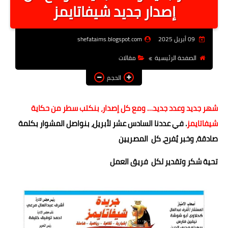
إصدار جديد شيفاتايمز
أخبار الرياصة
الطب البديل
09 أبريل 2025
shefataims.blogspot.com
منوعات
الصفحة الرئيسية
مقالات
خدمات
الحجم
عاجل
شهر جديد وعدد جديد… ومع كل إصدار، بنكتب سطر من حكاية
اخبار فنيه
شيفاتايمز
. في عددنا السادس عشر لأبريل، بنواصل المشوار بكلمة
التعليم
صادقة، وخبر يُفرح، كل المصريين
الصحه
تحية شكر وتقدير لكل فريق العمل
الطقس
معلومه قانونيه
تكنولوجيا المعلومات