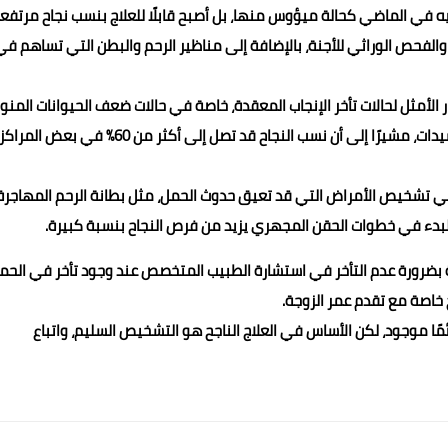
إليه في الماضي كحالة ميؤوس منها، بل أصبح قابلًا للعلاج بنسب نجاح مرتفع
والفحص الوراثي للأجنة، بالإضافة إلى مناظير الرحم والبطن التي تساهم في
 الأمثل لحالات تأخر الإنجاب المعقدة، خاصة في حالات ضعف الحيوانات المنو
لدى الرجل أو مشاكل التبويض وضعف مخزون المبيض لدى السيدات، مشيرًا إلى أن نسب النجاح قد تصل إلى أكثر من 60% في بعض المراك
ة في تشخيص الأمراض التي قد تعيق حدوث الحمل، مثل بطانة الرحم المهاجرة
بل البدء في خطوات الحقن المجهري يزيد من فرص النجاح بنسبة كبيرة.
ة بضرورة عدم التأخر في استشارة الطبيب المتخصص عند وجود تأخر في الحم
ح خاصة مع تقدم عمر الزوجة.
مًا موجود، لكن الأساس في العلاج الناجح هو التشخيص السليم، واتباع