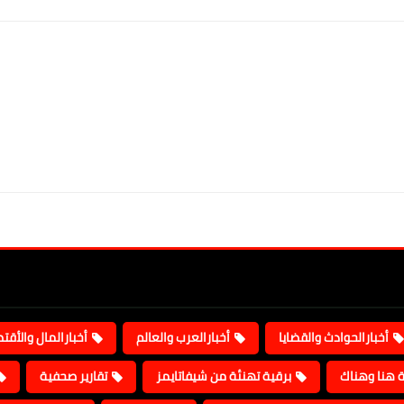
أخبارالحوادث والقضايا
أخبارالعرب والعالم
أخبارالمال والأقت
ة هنا وهناك
برقية تهنئة من شيفاتايمز
تقارير صحفية