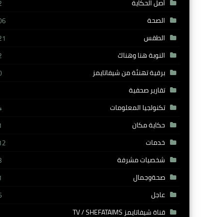
أصل الحكاية
2
الصحة
06
الطقس
21
النوبة هنا وهناك
2
برقية تهنئة من شيفاتايمز
0
تقارير صحفية
تكنولجيا المعلومات
4
حكاية مكان
1
خدمات
12
شخصيات مشرفة
3
صحةوجمال
1
عاجل
6
قناة شيفاتايمز TV / SHEFATAIMS