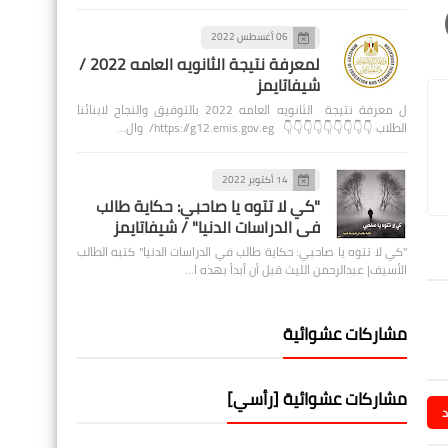
06 أغسطس 2022
لمعرفة نتيجة الثانويه العامه 2022 /
شيفاتايمز
ل معرفة نتيجة الثانويه العامه 2022 بالتوفيق والنجاح لابنائنا
الطلاب 👇👇👇👇👇👇👇👇👇 https://g12.emis.gov.eg/ وال…
14 أكتوبر 2022
"كي لا تتوه يا صاحبي: حكاية طالب
في الدراسات الدنيا" / شيفاتايمز
"كي لا تتوه يا صاحبي: حكاية طالب في الدراسات الدنيا" كتبه الطالب
الأسيف| عبدالرحمن الليث قبل أن أبدأ بهذه ا…
مشاركات عشوائية
مشاركات عشوائية [رأسي]
د