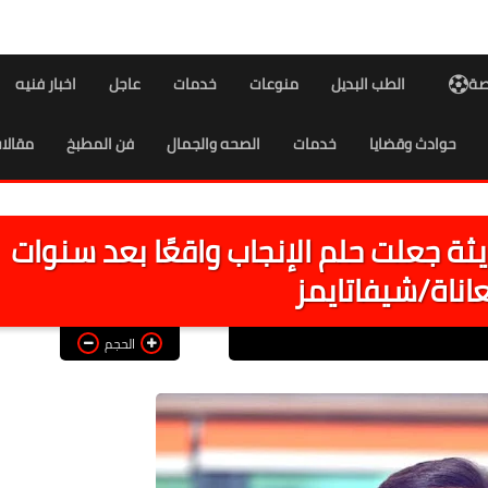
اصة
الطب البديل
منوعات
خدمات
عاجل
اخبار فنيه
حوادث وقضايا
خدمات
الصحه والجمال
فن المطبخ
مقالا
يثة جعلت حلم الإنجاب واقعًا بعد سنوات
اناة/شيفاتايمز
الحجم