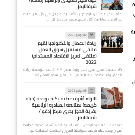
حياة شيخ صعيدى (إبراهيم رفعت)/
ة
شيفاتايمز
بقلم :سحر عبدالسيد أبوبكر إن الله سبحانه جعل في كل زمان فترة
من الرسل، بقايا من أهل العلم، يدعون من ضل إلى …
ية
02 يونيو 2022
ز
ريادة الاعمال والتكنولجيا تقيم
ملتقى مستقبل سوق العمل
(ملتقى تعزيز الاقتصاد المستدام)
،
2022
✍️ سهيلة محي على نهج رؤية مصر ٢٠٣٠ أقامت مؤسسة ريادة
الأعمال والتكنولوجيا (LBT) ملتقى مستقبل سوق العمل (ملت…
ل
05 يوليو 2022
اللواء أشرف عطيه يكلف وحده (حياه
كريمه) بمتابعه المبادره الرئاسية
بقرية الحجز بحرى مركز إدفو /
شيفاتايمز
متابعه /بسمه عبد الرحمن كلف السيد اللواء أشرف عطيه محافظ
أسوان وحده حياه كريمه بمواصلة المرور والمتابعة الميدانية لم…