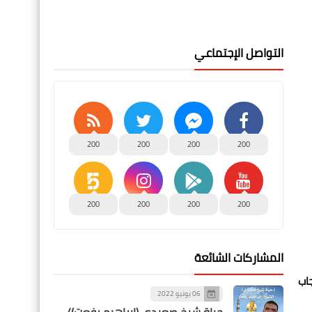
التواصل الإجتماعي
200
200
200
200
200
200
200
200
المشاركات الشائعة
جاب
06 يونيو 2022