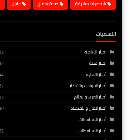
شخصيات مشرفة
صحةوجمال
عاجل
التسميات
اخبار الرياضة
23
اخبار فنيه
32
أخبارالتعليم
44
أخبارالحوادث والقضايا
21
أخبارالعرب والعالم
17
أخبارالمال والأقتصاد
90
أخبارالمحافظات
أخبارالمحافظات،
22