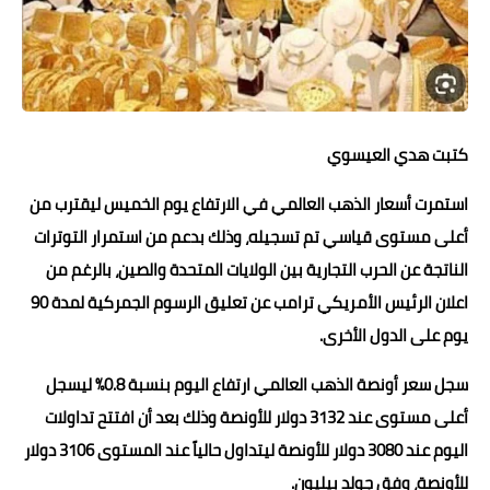
حوادث وقضايا
خدمات
الصحه والجمال
كتبت هدي العيسوي
فن المطبخ
استمرت أسعار الذهب العالمي في الارتفاع يوم الخميس ليقترب من
مقالات
أعلى مستوى قياسي تم تسجيله، وذلك بدعم من استمرار التوترات
الناتجة عن الحرب التجارية بين الولايات المتحدة والصين، بالرغم من
اعلان الرئيس الأمريكي ترامب عن تعليق الرسوم الجمركية لمدة 90
يوم على الدول الأخرى.
سجل سعر أونصة الذهب العالمي ارتفاع اليوم بنسبة 0.8% ليسجل
أعلى مستوى عند 3132 دولار للأونصة وذلك بعد أن افتتح تداولات
اليوم عند 3080 دولار للأونصة ليتداول حالياً عند المستوى 3106 دولار
للأونصة، وفق جولد بيليون.