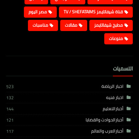
قناة شيفاتايمز TV / SHEFATAIMS
مصر اليوم
مطبخ شيفاتايمز
مقالات
مناسبات
منوعات
التسميات
اخبار الرياضة
523
اخبار فنيه
132
أخبارالتعليم
144
أخبارالحوادث والقضايا
121
أخبارالعرب والعالم
117