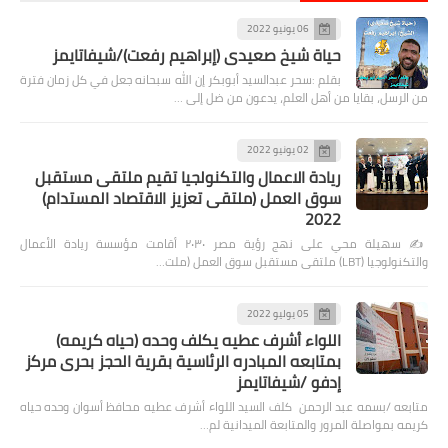
06 يونيو 2022
حياة شيخ صعيدى (إبراهيم رفعت)/شيفاتايمز
بقلم :سحر عبدالسيد أبوبكر إن الله سبحانه جعل في كل زمان فترة
من الرسل، بقايا من أهل العلم، يدعون من ضل إلى …
02 يونيو 2022
ريادة الاعمال والتكنولجيا تقيم ملتقى مستقبل
سوق العمل (ملتقى تعزيز الاقتصاد المستدام)
2022
✍️ سهيلة محي على نهج رؤية مصر ٢٠٣٠ أقامت مؤسسة ريادة الأعمال
والتكنولوجيا (LBT) ملتقى مستقبل سوق العمل (ملت…
05 يوليو 2022
اللواء أشرف عطيه يكلف وحده (حياه كريمه)
بمتابعه المبادره الرئاسية بقرية الحجز بحرى مركز
إدفو /شيفاتايمز
متابعه /بسمه عبد الرحمن كلف السيد اللواء أشرف عطيه محافظ أسوان وحده حياه
كريمه بمواصلة المرور والمتابعة الميدانية لم…