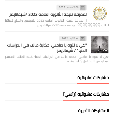
06 أغسطس 2022
لمعرفة نتيجة الثانويه العامه 2022 /شيفاتايمز
ل معرفة نتيجة الثانويه العامه 2022 بالتوفيق والنجاح لابنائنا
الطلاب 👇👇👇👇👇👇👇👇👇 https://g12.emis.gov.eg/ وال…
14 أكتوبر 2022
"كي لا تتوه يا صاحبي: حكاية طالب في الدراسات
الدنيا" / شيفاتايمز
"كي لا تتوه يا صاحبي: حكاية طالب في الدراسات الدنيا" كتبه الطالب الأسيف|
عبدالرحمن الليث قبل أن أبدأ بهذه ا…
مشاركات عشوائية
مشاركات عشوائية [رأسي]
المشاركات الأخيرة