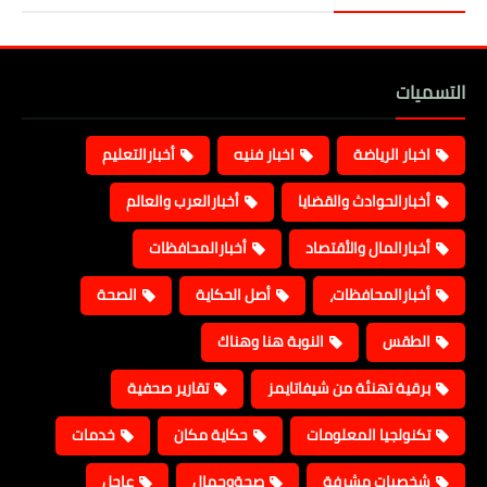
التسميات
اخبار الرياضة
اخبار فنيه
أخبارالتعليم
أخبارالحوادث والقضايا
أخبارالعرب والعالم
أخبارالمال والأقتصاد
أخبارالمحافظات
أخبارالمحافظات،
أصل الحكاية
الصحة
الطقس
النوبة هنا وهناك
برقية تهنئة من شيفاتايمز
تقارير صحفية
تكنولجيا المعلومات
حكاية مكان
خدمات
شخصيات مشرفة
صحةوجمال
عاجل