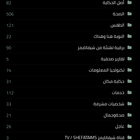
أصل الحكاية
82
الصحة
506
الطقس
121
النوبة هنا وهناك
22
برقية تهنئة من شيفاتايمز
90
تقارير صحفية
5
تكنولجيا المعلومات
74
حكاية مكان
31
خدمات
112
شخصيات مشرفة
33
صحةوجمال
21
عاجل
26
قناة شيفاتايمز TV / SHEFATAIMS
3