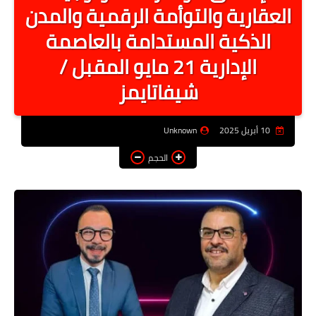
العقارية والتوأمة الرقمية والمدن
أخبار الرياصة
الذكية المستدامة بالعاصمة
الطب البديل
الإدارية 21 مايو المقبل /
منوعات
شيفاتايمز
خدمات
عاجل
10 أبريل 2025
Unknown
الحجم
اخبار فنيه
التعليم
الصحه
الطقس
معلومه قانونيه
تكنولوجيا المعلومات