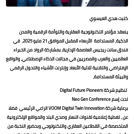
حوادث وقضايا
كتبت هدي العيسوي
خدمات
ينعقد مؤتمر التكنولوجية العقارية والتوأمة الرقمية والمدن
الصحه والجمال
الذكية، المستدامة الأربعاء المقبل الموافق 21 مايو 2025، في
فن المطبخ
فندق سانت ريجيس العاصمة الإدارية، بمشاركة الرواد من الخبراء
العالميين والعرب والمصريين في مجالات الذكاء الإصطناعي، والواقع
مقالات
الإفتراضي والتقنية ثلاثية الأبعاد وإنترنت الأشياء والتحول الرقمي
والبيئة المستدامة،
تنظيم شركة Digital Future Pioneers
تحت إسم Neo Gen Conference
برعاية شركة VOOM Digital Twin Innovation الراعي الرئيسي فضلا
عن ، تغطية إعلامية لقنوات النهار وصدي البلد والمواقع الإلكترونية
المتخصصة في القطاعين العقاري والتكنولوجي وبحضور النخبة من