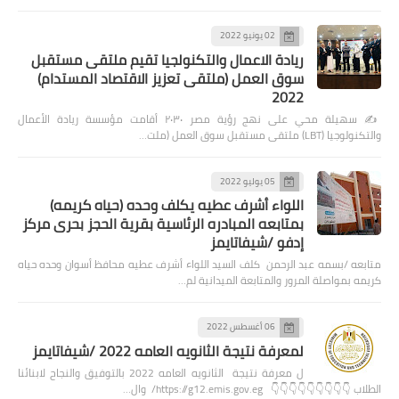
02 يونيو 2022
ريادة الاعمال والتكنولجيا تقيم ملتقى مستقبل
سوق العمل (ملتقى تعزيز الاقتصاد المستدام)
2022
✍️ سهيلة محي على نهج رؤية مصر ٢٠٣٠ أقامت مؤسسة ريادة الأعمال
والتكنولوجيا (LBT) ملتقى مستقبل سوق العمل (ملت…
05 يوليو 2022
اللواء أشرف عطيه يكلف وحده (حياه كريمه)
بمتابعه المبادره الرئاسية بقرية الحجز بحرى مركز
إدفو /شيفاتايمز
متابعه /بسمه عبد الرحمن كلف السيد اللواء أشرف عطيه محافظ أسوان وحده حياه
كريمه بمواصلة المرور والمتابعة الميدانية لم…
06 أغسطس 2022
لمعرفة نتيجة الثانويه العامه 2022 /شيفاتايمز
ل معرفة نتيجة الثانويه العامه 2022 بالتوفيق والنجاح لابنائنا
الطلاب 👇👇👇👇👇👇👇👇👇 https://g12.emis.gov.eg/ وال…