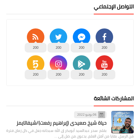
التواصل الإجتماعي
200
200
200
200
200
200
200
200
المشاركات الشائعة
06 يونيو 2022
حياة شيخ صعيدى (إبراهيم رفعت)/شيفاتايمز
بقلم :سحر عبدالسيد أبوبكر إن الله سبحانه جعل في كل زمان فترة
من الرسل، بقايا من أهل العلم، يدعون من ضل إلى …