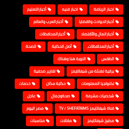
اخبار الرياضة
اخبار فنيه
أخبارالتعليم
أخبارالحوادث والقضايا
أخبارالعرب والعالم
أخبارالمال والأقتصاد
أخبارالمحافظات
أخبارالمحافظات،
أصل الحكاية
الصحة
الطقس
النوبة هنا وهناك
برقية تهنئة من شيفاتايمز
تقارير صحفية
تكنولجيا المعلومات
حكاية مكان
خدمات
شخصيات مشرفة
صحةوجمال
عاجل
قناة شيفاتايمز TV / SHEFATAIMS
مصر اليوم
مطبخ شيفاتايمز
مقالات
مناسبات