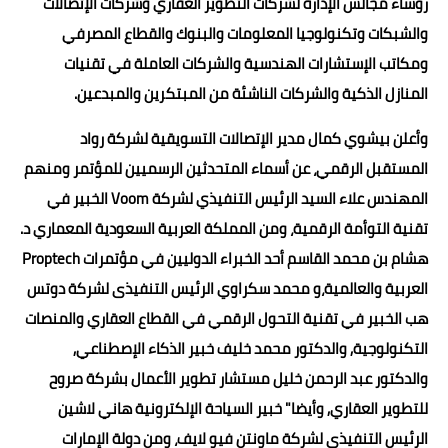
رؤساء مجالس الإدارة لشركات التطوير العقاري وشركات الإتصالات
والشبكات وتكنولوجيا المعلومات والبنوك والقطاع المصرفي
ومكاتب الإستشارات الهندسية والشركات العاملة في تقنيات
المنازل الذكية والشركات الناشئة من المبتكرين والمبدعين.
وأعلن بيشوي كمال مدير الإتصالات التسويقية لشركة رواد
المستقبل الرقمي، عن أسماء المتحدثين الرسميين للمؤتمر ومنهم
المهندس علاء السيد الرئيس التنفيذي لشركة Voom الخبير في
تقنية التوأمة الرقمية، ومن المملكة العربية السعودية المعماري د.
هشام بن محمد القاسم أحد الخبراء الدوليين في مؤتمرات Proptech
العربية والعالمية،و محمد سكراوي الرئيس التنفيذى لشركة دوتس
هب الخبير في تقنية التحول الرقمي في القطاع العقاري والمنصات
التكنولوجية, والدكتور محمد خليف خبير الذكاء الإصطناعي,
والدكتور عبد الرحمن خليل مستشار تطوير الأعمال بشركة صروح
للتطوير العقاري, وأيضا" خبير السياحة الإلكترونية هاني لاشين
الرئيس التنفيذى لشركة ماونتن فيو لايف، ومن دولة الإمارات