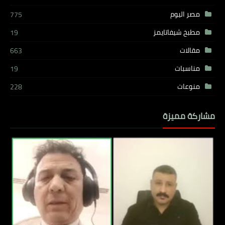
مصر اليوم
775
مطبخ شيفاتايمز
19
مقالات
663
مناسبات
19
منوعات
228
مشاركة مميزة