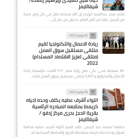
حياة شيخ صعيدى (إبراهيم رفعت)/
شيفاتايمز
بقلم :سحر عبدالسيد أبوبكر إن الله سبحانه جعل في كل زمان فترة
من الرسل، بقايا من أهل العلم، يدعون من ضل إلى …
02 يونيو 2022
ريادة الاعمال والتكنولجيا تقيم
ملتقى مستقبل سوق العمل
(ملتقى تعزيز الاقتصاد المستدام)
2022
✍️ سهيلة محي على نهج رؤية مصر ٢٠٣٠ أقامت مؤسسة ريادة
الأعمال والتكنولوجيا (LBT) ملتقى مستقبل سوق العمل (ملت…
05 يوليو 2022
اللواء أشرف عطيه يكلف وحده (حياه
كريمه) بمتابعه المبادره الرئاسية
بقرية الحجز بحرى مركز إدفو /
شيفاتايمز
متابعه /بسمه عبد الرحمن كلف السيد اللواء أشرف عطيه محافظ
أسوان وحده حياه كريمه بمواصلة المرور والمتابعة الميدانية لم…