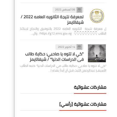
06 أغسطس 2022
لمعرفة نتيجة الثانويه العامه 2022 /
شيفاتايمز
ل معرفة نتيجة الثانويه العامه 2022 بالتوفيق والنجاح لابنائنا
الطلاب 👇👇👇👇👇👇👇👇👇 https://g12.emis.gov.eg/ وال…
14 أكتوبر 2022
"كي لا تتوه يا صاحبي: حكاية طالب
في الدراسات الدنيا" / شيفاتايمز
"كي لا تتوه يا صاحبي: حكاية طالب في الدراسات الدنيا" كتبه الطالب
الأسيف| عبدالرحمن الليث قبل أن أبدأ بهذه ا…
مشاركات عشوائية
مشاركات عشوائية [رأسي]