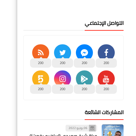
التواصل الإجتماعي
200
200
200
200
200
200
200
200
المشاركات الشائعة
06 يونيو 2022