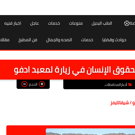
اصة
الطب البديل
منوعات
خدمات
عاجل
اخبار فنيه
حوادث وقضايا
خدمات
الصحه والجمال
فن المطبخ
مقالا
حقوق الإنسان في زيارة لمعبد ادفو
الحجم
أخبارالمحافظات،
 / شيفاتايمز