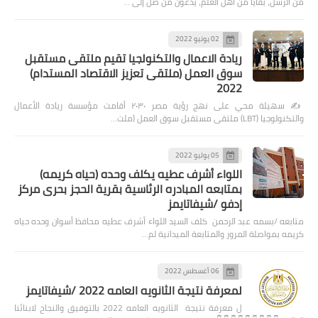
من الرسل، بقايا من أهل العلم، يدعون من ضل إلى …
02 يونيو 2022
ريادة الاعمال والتكنولجيا تقيم ملتقى مستقبل
سوق العمل (ملتقى تعزيز الاقتصاد المستدام)
2022
✍️ سهيلة محي على نهج رؤية مصر ٢٠٣٠ أقامت مؤسسة ريادة الأعمال
والتكنولوجيا (LBT) ملتقى مستقبل سوق العمل (ملت…
05 يوليو 2022
اللواء أشرف عطيه يكلف وحده (حياه كريمه)
بمتابعه المبادره الرئاسية بقرية الحجز بحرى مركز
إدفو /شيفاتايمز
متابعه /بسمه عبد الرحمن كلف السيد اللواء أشرف عطيه محافظ أسوان وحده حياه
كريمه بمواصلة المرور والمتابعة الميدانية لم…
06 أغسطس 2022
لمعرفة نتيجة الثانويه العامه 2022 /شيفاتايمز
ل معرفة نتيجة الثانويه العامه 2022 بالتوفيق والنجاح لابنائنا