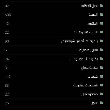
أصل الحكاية
82
الصحة
506
الطقس
121
النوبة هنا وهناك
22
برقية تهنئة من شيفاتايمز
90
تقارير صحفية
5
تكنولجيا المعلومات
74
حكاية مكان
31
خدمات
112
شخصيات مشرفة
33
صحةوجمال
22
عاجل
26