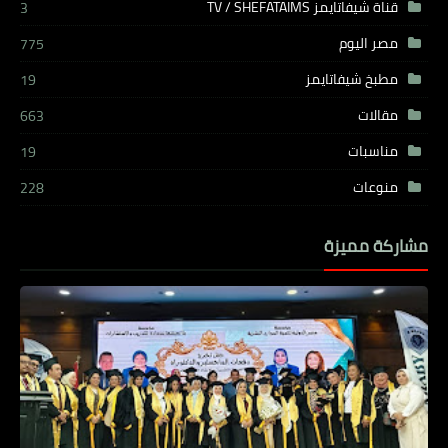
قناة شيفاتايمز TV / SHEFATAIMS
3
مصر اليوم
775
مطبخ شيفاتايمز
19
مقالات
663
مناسبات
19
منوعات
228
مشاركة مميزة