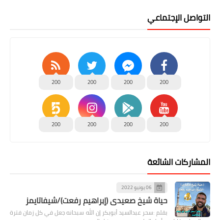
التواصل الإجتماعي
200
200
200
200
200
200
200
200
المشاركات الشائعة
06 يونيو 2022
حياة شيخ صعيدى (إبراهيم رفعت)/شيفاتايمز
بقلم :سحر عبدالسيد أبوبكر إن الله سبحانه جعل في كل زمان فترة