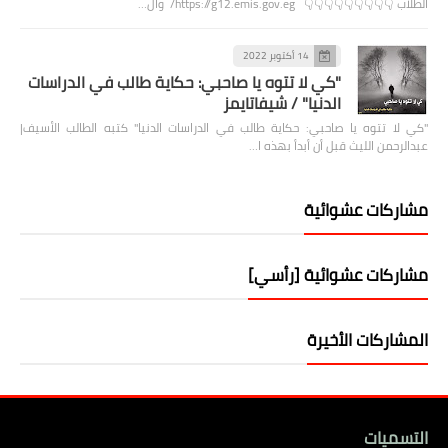
الطلاب 👇👇👇👇👇👇👇👇👇 https://g12.emis.gov.eg/ وال…
14 أكتوبر 2022
"كي لا تتوه يا صاحبي: حكاية طالب في الدراسات
الدنيا" / شيفاتايمز
"كي لا تتوه يا صاحبي: حكاية طالب في الدراسات الدنيا" كتبه الطالب الأسيف|
عبدالرحمن الليث قبل أن أبدأ بهذه ا…
مشاركات عشوائية
مشاركات عشوائية [رأسي]
المشاركات الأخيرة
التسميات