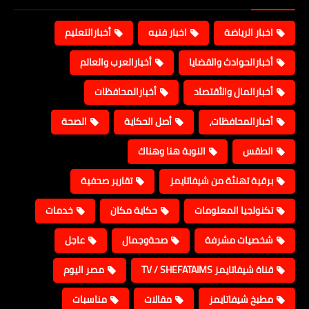
اخبار الرياضة
اخبار فنيه
أخبارالتعليم
أخبارالحوادث والقضايا
أخبارالعرب والعالم
أخبارالمال والأقتصاد
أخبارالمحافظات
أخبارالمحافظات،
أصل الحكاية
الصحة
الطقس
النوبة هنا وهناك
برقية تهنئة من شيفاتايمز
تقارير صحفية
تكنولجيا المعلومات
حكاية مكان
خدمات
شخصيات مشرفة
صحةوجمال
عاجل
قناة شيفاتايمز TV / SHEFATAIMS
مصر اليوم
مطبخ شيفاتايمز
مقالات
مناسبات