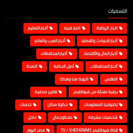
التسميات
اخبار الرياضة
اخبار فنيه
أخبارالتعليم
أخبارالحوادث والقضايا
أخبارالعرب والعالم
أخبارالمال والأقتصاد
أخبارالمحافظات
أخبارالمحافظات،
أصل الحكاية
الصحة
الطقس
النوبة هنا وهناك
برقية تهنئة من شيفاتايمز
تقارير صحفية
تكنولجيا المعلومات
حكاية مكان
خدمات
شخصيات مشرفة
صحةوجمال
عاجل
قناة شيفاتايمز TV / SHEFATAIMS
مصر اليوم