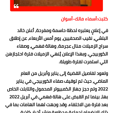
حوادث وقضايا
خدمات
كتبت:أسماء مالك-أسوان
الصحه والجمال
في إعلانٍ يعتبره لحظة حاسمة ومفرحة، أعلن خالد
البلشي، نقيب الصحفيين، يوم أمس الأربعاء، عن إطلاق
فن المطبخ
سراح الزميلات منال عجرمة، وهالة فهمي، وصفاء
مقالات
الكوربيجي. وبهذا الإعلان يُنهي الزميلات فترة احتجازهن
التي استمرت لفترة طويلة.
وتعود تفاصيل القضية إلى يناير وأبريل من العام
الماضي، حيث تم توقيف صفاء الكوربيجي في يناير
2022 وتم حجز جهاز الكمبيوتر المحمول والتابلت الخاص
بها، بينما تم القبض على هالة فهمي في أبريل 2022
بعد فترة من الاختفاء. وقد وجهت لهما اتهامات بما في
ذلك الانضمام لجماعة محظورة ونشر أخبار كاذبة.