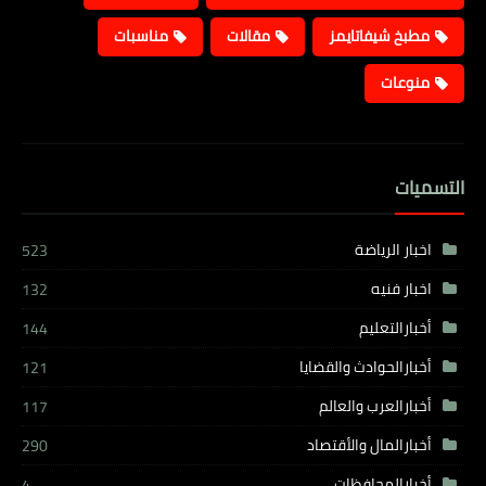
مطبخ شيفاتايمز
مقالات
مناسبات
منوعات
التسميات
اخبار الرياضة
523
اخبار فنيه
132
أخبارالتعليم
144
أخبارالحوادث والقضايا
121
أخبارالعرب والعالم
117
أخبارالمال والأقتصاد
290
أخبارالمحافظات
4