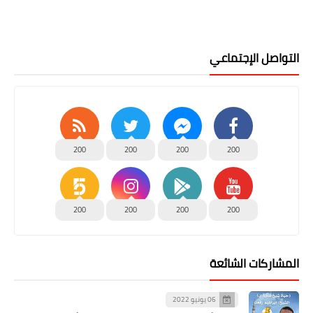
التواصل الإجتماعي
200
200
200
200
200
200
200
200
المشاركات الشائعة
06 يونيو 2022