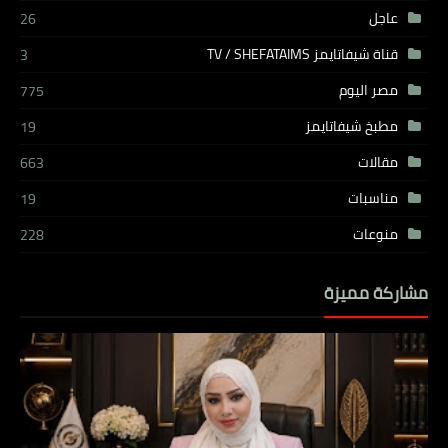
عاجل
26
قناة شيفاتايمز TV / SHEFATAIMS
3
مصر اليوم
775
مطبخ شيفاتايمز
19
مقالات
663
مناسبات
19
منوعات
228
مشاركة مميزة