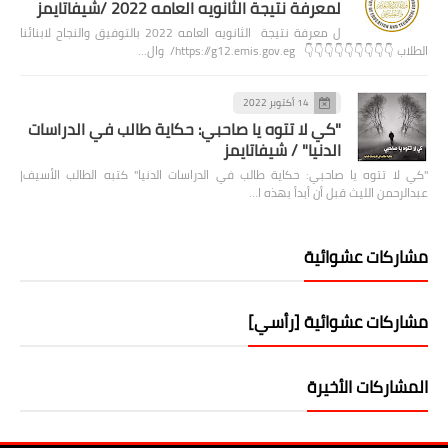
لمعرفة نتيجة الثانويه العامه 2022 /شيفاتايمز
ل معرفة نتيجة الثانويه العامه 2022 بالتوفيق والنجاح لابنائنا
الطلاب 👇👇👇👇👇👇👇👇👇 https://g12.emis.gov.eg/ وال…
14 أكتوبر 2022
"كي لا تتوه يا صاحبي: حكاية طالب في الدراسات
الدنيا" / شيفاتايمز
"كي لا تتوه يا صاحبي: حكاية طالب في الدراسات الدنيا" كتبه الطالب الأسيف|
عبدالرحمن الليث قبل أن أبدأ بهذه ا…
مشاركات عشوائية
مشاركات عشوائية [رأسي]
المشاركات الأخيرة