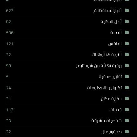
أخبارالمحافظات،
622
أصل الحكاية
82
الصحة
506
الطقس
121
النوبة هنا وهناك
22
برقية تهنئة من شيفاتايمز
90
تقارير صحفية
5
تكنولجيا المعلومات
74
حكاية مكان
31
خدمات
112
شخصيات مشرفة
33
صحةوجمال
22