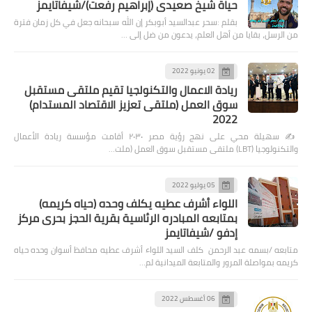
حياة شيخ صعيدى (إبراهيم رفعت)/شيفاتايمز
بقلم :سحر عبدالسيد أبوبكر إن الله سبحانه جعل في كل زمان فترة
من الرسل، بقايا من أهل العلم، يدعون من ضل إلى …
02 يونيو 2022
ريادة الاعمال والتكنولجيا تقيم ملتقى مستقبل
سوق العمل (ملتقى تعزيز الاقتصاد المستدام)
2022
✍️ سهيلة محي على نهج رؤية مصر ٢٠٣٠ أقامت مؤسسة ريادة الأعمال
والتكنولوجيا (LBT) ملتقى مستقبل سوق العمل (ملت…
05 يوليو 2022
اللواء أشرف عطيه يكلف وحده (حياه كريمه)
بمتابعه المبادره الرئاسية بقرية الحجز بحرى مركز
إدفو /شيفاتايمز
متابعه /بسمه عبد الرحمن كلف السيد اللواء أشرف عطيه محافظ أسوان وحده حياه
كريمه بمواصلة المرور والمتابعة الميدانية لم…
06 أغسطس 2022