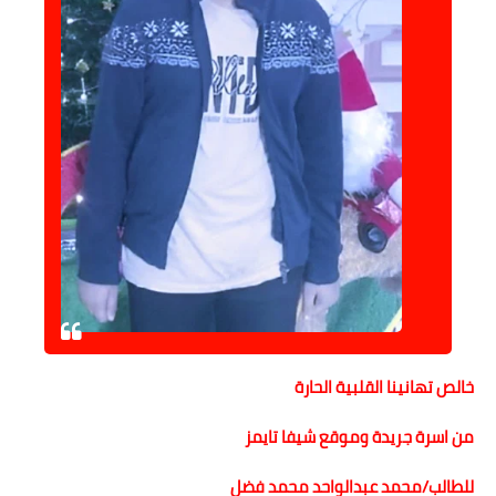
حوادث وقضايا
خدمات
الصحه والجمال
فن المطبخ
مقالات
خالص تهانينا القلبية الحارة
من اسرة جريدة وموقع شيفا تايمز
للطالب/محمد عبدالواحد محمد فضل