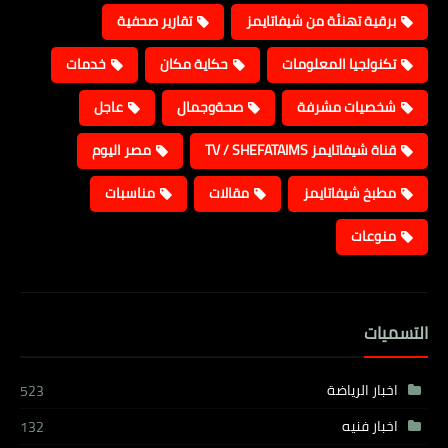
برقية تهنئة من شيفاتايمز
تقارير صحفية
تكنولجيا المعلومات
حكاية مكان
خدمات
شخصيات مشرفة
صحةوجمال
عاجل
قناة شيفاتايمز TV / SHEFATAIMS
مصر اليوم
مطبخ شيفاتايمز
مقالات
مناسبات
منوعات
التسميات
اخبار الرياضة
523
اخبار فنيه
132