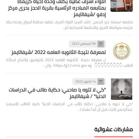
اللواء أشرف عطيه يكلف وحده (حياه كريمه)
بمتابعه المبادره الرئاسية بقرية الحجز بحرى مركز
إدفو /شيفاتايمز
متابعه /بسمه عبد الرحمن كلف السيد اللواء أشرف عطيه محافظ أسوان وحده حياه
كريمه بمواصلة المرور والمتابعة الميدانية لم…
06 أغسطس 2022
لمعرفة نتيجة الثانويه العامه 2022 /شيفاتايمز
ل معرفة نتيجة الثانويه العامه 2022 بالتوفيق والنجاح لابنائنا
الطلاب 👇👇👇👇👇👇👇👇👇 https://g12.emis.gov.eg/ وال…
14 أكتوبر 2022
"كي لا تتوه يا صاحبي: حكاية طالب في الدراسات
الدنيا" / شيفاتايمز
"كي لا تتوه يا صاحبي: حكاية طالب في الدراسات الدنيا" كتبه الطالب الأسيف|
عبدالرحمن الليث قبل أن أبدأ بهذه ا…
مشاركات عشوائية