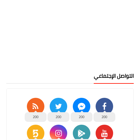
التواصل الإجتماعي
200
200
200
200