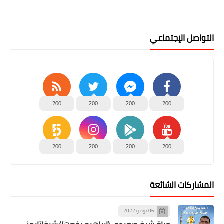
التواصل الإجتماعي
200
200
200
200
200
200
200
200
المشاركات الشائعة
06 يونيو 2022