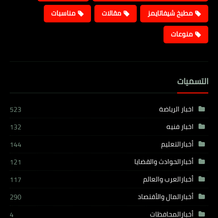
مطبخ شيفاتايمز
مقالات
مناسبات
منوعات
التسميات
اخبار الرياضة
523
اخبار فنيه
132
أخبارالتعليم
144
أخبارالحوادث والقضايا
121
أخبارالعرب والعالم
117
أخبارالمال والأقتصاد
290
أخبارالمحافظات
4