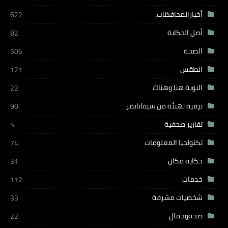
أخبارالمحافظات،
622
أصل الحكاية
82
الصحة
506
الطقس
121
النوبة هنا وهناك
22
برقية تهنئة من شيفاتايمز
90
تقارير صحفية
5
تكنولجيا المعلومات
74
حكاية مكان
31
خدمات
112
شخصيات مشرفة
33
صحةوجمال
22