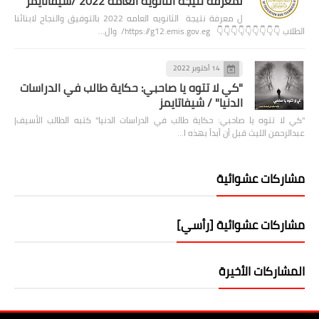
لمعرفة نتيجة الثانويه العامه 2022 /شيفاتايمز
ل معرفة نتيجة الثانويه العامه 2022 بالتوفيق والنجاح لابنائنا
الطلاب 👇👇👇👇👇👇👇👇👇 https://g12.emis.gov.eg/ وال…
14 أكتوبر 2022
"كي لا تتوه يا صاحبي: حكاية طالب في الدراسات
الدنيا" / شيفاتايمز
"كي لا تتوه يا صاحبي: حكاية طالب في الدراسات الدنيا" كتبه الطالب الأسيف|
عبدالرحمن الليث قبل أن أبدأ بهذه ا…
مشاركات عشوائية
مشاركات عشوائية [رأسي]
المشاركات الأخيرة