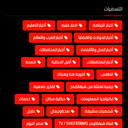
التسميات
اخبار الرياضة
اخبار فنيه
أخبارالتعليم
أخبارالحوادث والقضايا
أخبارالعرب والعالم
أخبارالمال والأقتصاد
أخبارالمحافظات
أخبارالمحافظات،
أصل الحكاية
الصحة
الطقس
النوبة هنا وهناك
برقية تهنئة من شيفاتايمز
تقارير صحفية
تكنولجيا المعلومات
حكاية مكان
خدمات
شخصيات مشرفة
صحةوجمال
عاجل
قناة شيفاتايمز TV / SHEFATAIMS
مصر اليوم