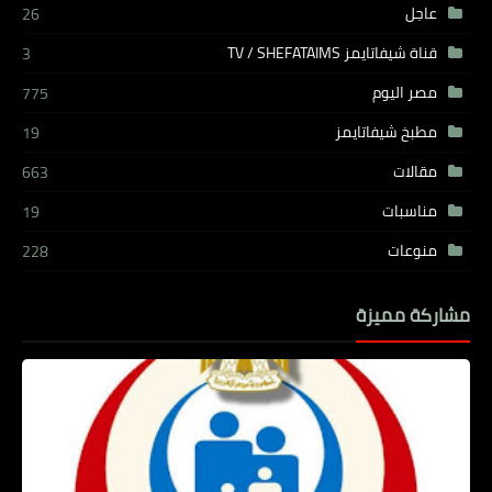
عاجل
26
قناة شيفاتايمز TV / SHEFATAIMS
3
مصر اليوم
775
مطبخ شيفاتايمز
19
مقالات
663
مناسبات
19
منوعات
228
مشاركة مميزة