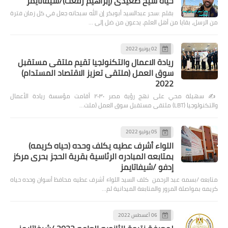
حياة شيخ صعيدى (إبراهيم رفعت)/شيفاتايمز
بقلم :سحر عبدالسيد أبوبكر إن الله سبحانه جعل في كل زمان فترة
من الرسل، بقايا من أهل العلم، يدعون من ضل إلى …
02 يونيو 2022
ريادة الاعمال والتكنولجيا تقيم ملتقى مستقبل
سوق العمل (ملتقى تعزيز الاقتصاد المستدام)
2022
✍️ سهيلة محي على نهج رؤية مصر ٢٠٣٠ أقامت مؤسسة ريادة الأعمال
والتكنولوجيا (LBT) ملتقى مستقبل سوق العمل (ملت…
05 يوليو 2022
اللواء أشرف عطيه يكلف وحده (حياه كريمه)
بمتابعه المبادره الرئاسية بقرية الحجز بحرى مركز
إدفو /شيفاتايمز
متابعه /بسمه عبد الرحمن كلف السيد اللواء أشرف عطيه محافظ أسوان وحده حياه
كريمه بمواصلة المرور والمتابعة الميدانية لم…
06 أغسطس 2022