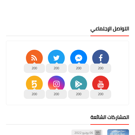
التواصل الإجتماعي
200
200
200
200
200
200
200
200
المشاركات الشائعة
06 يونيو 2022