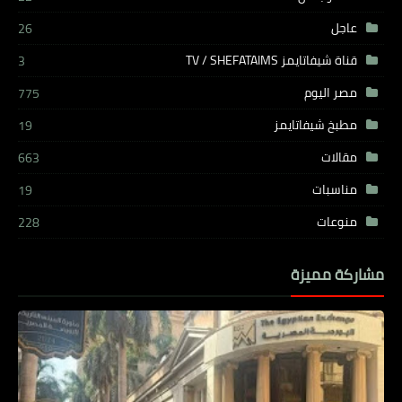
عاجل
26
قناة شيفاتايمز TV / SHEFATAIMS
3
مصر اليوم
775
مطبخ شيفاتايمز
19
مقالات
663
مناسبات
19
منوعات
228
مشاركة مميزة