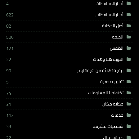
أخبارالمحافظات
4
أخبارالمحافظات،
622
أصل الحكاية
82
الصحة
506
الطقس
121
النوبة هنا وهناك
22
برقية تهنئة من شيفاتايمز
90
تقارير صحفية
5
تكنولجيا المعلومات
74
حكاية مكان
31
خدمات
112
شخصيات مشرفة
33
صحةوجمال
22