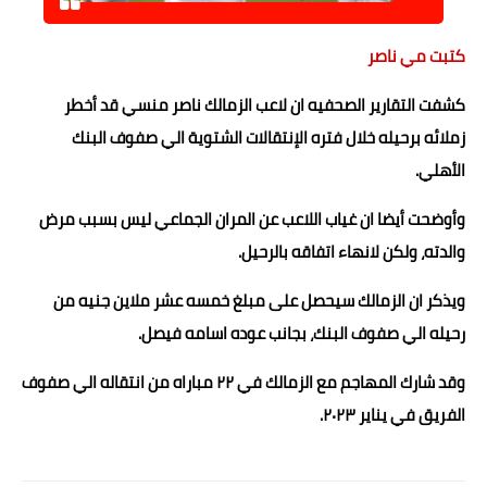
حوادث وقضايا
كتبت مي ناصر
خدمات
كشفت التقارير الصحفيه ان لاعب الزمالك ناصر منسي قد أخطر
الصحه والجمال
زملائه برحيله خلال فتره الإنتقالات الشتوية الي صفوف البنك
فن المطبخ
الأهلي.
مقالات
وأوضحت أيضا ان غياب اللاعب عن المران الجماعي ليس بسبب مرض
والدته، ولكن لانهاء اتفاقه بالرحيل.
ويذكر ان الزمالك سيحصل على مبلغ خمسه عشر ملاين جنيه من
رحيله الي صفوف البنك، بجانب عوده اسامه فيصل.
وقد شارك المهاجم مع الزمالك في ٢٢ مباراه من انتقاله الي صفوف
الفريق في يناير ٢٠٢٣.