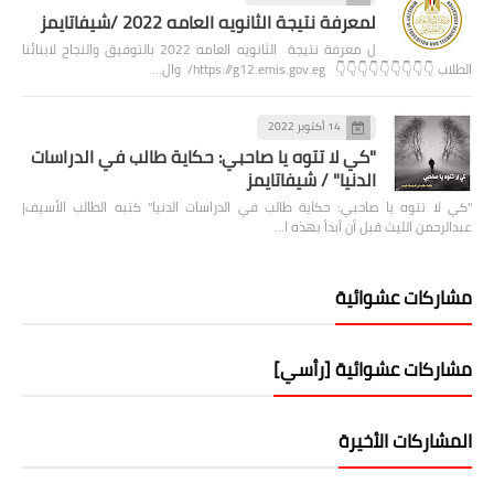
لمعرفة نتيجة الثانويه العامه 2022 /شيفاتايمز
ل معرفة نتيجة الثانويه العامه 2022 بالتوفيق والنجاح لابنائنا
الطلاب 👇👇👇👇👇👇👇👇👇 https://g12.emis.gov.eg/ وال…
14 أكتوبر 2022
"كي لا تتوه يا صاحبي: حكاية طالب في الدراسات
الدنيا" / شيفاتايمز
"كي لا تتوه يا صاحبي: حكاية طالب في الدراسات الدنيا" كتبه الطالب الأسيف|
عبدالرحمن الليث قبل أن أبدأ بهذه ا…
مشاركات عشوائية
مشاركات عشوائية [رأسي]
المشاركات الأخيرة