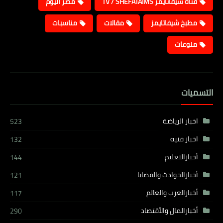
قناة شيفاتايمز TV / SHEFATAIMS
مصر اليوم
مطبخ شيفاتايمز
مقالات
مناسبات
منوعات
التسميات
اخبار الرياضة
523
اخبار فنيه
132
أخبارالتعليم
144
أخبارالحوادث والقضايا
121
أخبارالعرب والعالم
117
أخبارالمال والأقتصاد
290