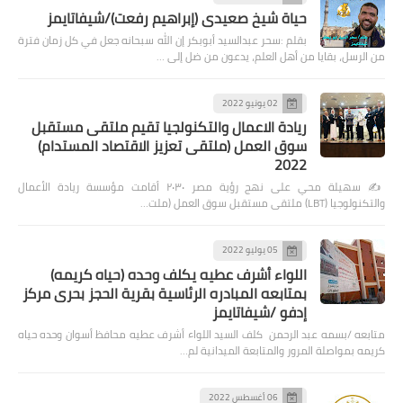
حياة شيخ صعيدى (إبراهيم رفعت)/شيفاتايمز
بقلم :سحر عبدالسيد أبوبكر إن الله سبحانه جعل في كل زمان فترة
من الرسل، بقايا من أهل العلم، يدعون من ضل إلى …
02 يونيو 2022
ريادة الاعمال والتكنولجيا تقيم ملتقى مستقبل
سوق العمل (ملتقى تعزيز الاقتصاد المستدام)
2022
✍️ سهيلة محي على نهج رؤية مصر ٢٠٣٠ أقامت مؤسسة ريادة الأعمال
والتكنولوجيا (LBT) ملتقى مستقبل سوق العمل (ملت…
05 يوليو 2022
اللواء أشرف عطيه يكلف وحده (حياه كريمه)
بمتابعه المبادره الرئاسية بقرية الحجز بحرى مركز
إدفو /شيفاتايمز
متابعه /بسمه عبد الرحمن كلف السيد اللواء أشرف عطيه محافظ أسوان وحده حياه
كريمه بمواصلة المرور والمتابعة الميدانية لم…
06 أغسطس 2022