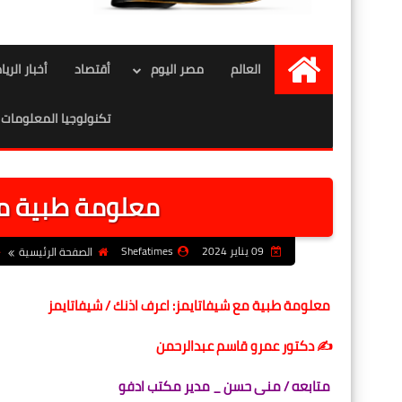
العالم
مصر اليوم
أقتصاد
أخبار الري
الرئيسية
تكنولوجيا المعلومات
معلومة طبية مع
09 يناير 2024
Shefatimes
الصفحة الرئيسية
معلومة طبية مع شيفاتايمز: اعرف اذنك / شيفاتايمز
✍️ دكتور عمرو قاسم عبدالرحمن
متابعه / منى حسن _ مدير مكتب ادفو