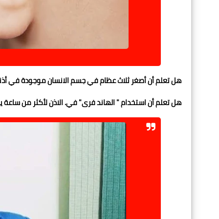
هل تعلم أن أصغر ثلاث عظام في جسم الانسان موجودة في أذنك
هل تعلم أن استخدام " الهاند فرى" في. الاذن لأكثر من ساعة يوميا قد يعرض ال