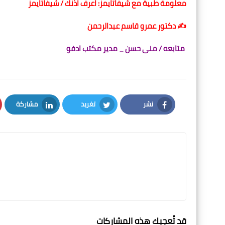
معلومة طبية مع شيفاتايمز: اعرف اذنك / شيفاتايمز
✍️ دكتور عمرو قاسم عبدالرحمن
متابعه / منى حسن _ مدير مكتب ادفو
نشر
تغريد
مشاركة
LinkedIn
Twitter
Facebook
قد تُعجبك هذه المشاركات