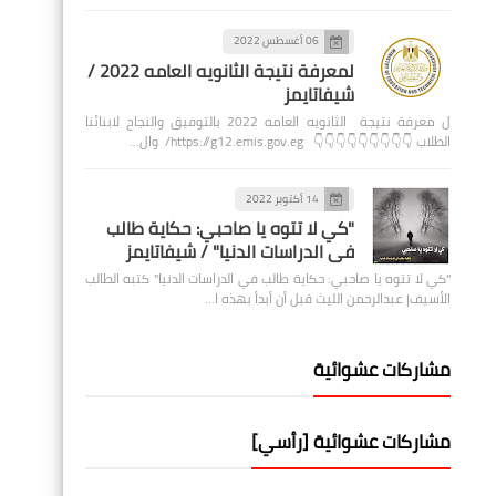
06 أغسطس 2022
لمعرفة نتيجة الثانويه العامه 2022 /
شيفاتايمز
ل معرفة نتيجة الثانويه العامه 2022 بالتوفيق والنجاح لابنائنا
الطلاب 👇👇👇👇👇👇👇👇👇 https://g12.emis.gov.eg/ وال…
14 أكتوبر 2022
"كي لا تتوه يا صاحبي: حكاية طالب
في الدراسات الدنيا" / شيفاتايمز
"كي لا تتوه يا صاحبي: حكاية طالب في الدراسات الدنيا" كتبه الطالب
الأسيف| عبدالرحمن الليث قبل أن أبدأ بهذه ا…
مشاركات عشوائية
مشاركات عشوائية [رأسي]