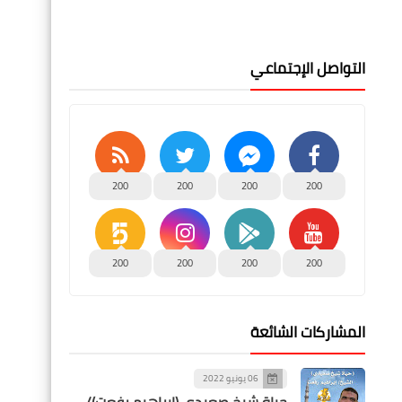
التواصل الإجتماعي
200
200
200
200
200
200
200
200
المشاركات الشائعة
06 يونيو 2022