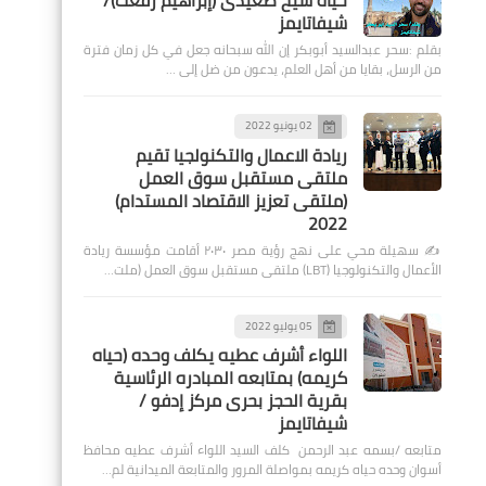
حياة شيخ صعيدى (إبراهيم رفعت)/
شيفاتايمز
بقلم :سحر عبدالسيد أبوبكر إن الله سبحانه جعل في كل زمان فترة
من الرسل، بقايا من أهل العلم، يدعون من ضل إلى …
02 يونيو 2022
ريادة الاعمال والتكنولجيا تقيم
ملتقى مستقبل سوق العمل
(ملتقى تعزيز الاقتصاد المستدام)
2022
✍️ سهيلة محي على نهج رؤية مصر ٢٠٣٠ أقامت مؤسسة ريادة
الأعمال والتكنولوجيا (LBT) ملتقى مستقبل سوق العمل (ملت…
05 يوليو 2022
اللواء أشرف عطيه يكلف وحده (حياه
كريمه) بمتابعه المبادره الرئاسية
بقرية الحجز بحرى مركز إدفو /
شيفاتايمز
متابعه /بسمه عبد الرحمن كلف السيد اللواء أشرف عطيه محافظ
أسوان وحده حياه كريمه بمواصلة المرور والمتابعة الميدانية لم…