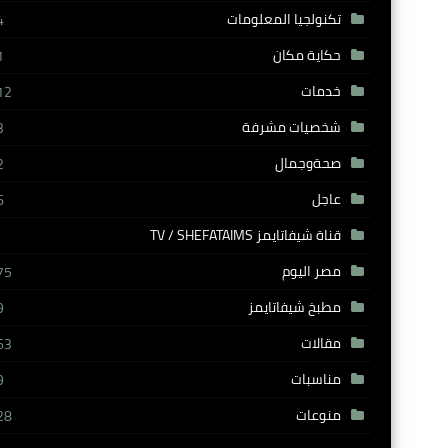
تكنولجيا المعلومات
4
حكاية مكان
1
خدمات
12
شخصيات مشرفة
3
صحةوجمال
2
عاجل
6
قناة شيفاتايمز TV / SHEFATAIMS
مصر اليوم
75
مطبخ شيفاتايمز
9
مقالات
63
مناسبات
9
منوعات
28