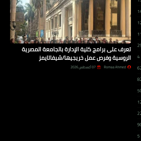
1
1
1
1
2
تعرف على برامج كلية الإدارة بالجامعة المصرية
الروسية وفرص عمل خريجيها/شيفاتايمز
4
Romaa Ahmed
07 أغسطس 2026
6
8
5
1
2
9
5