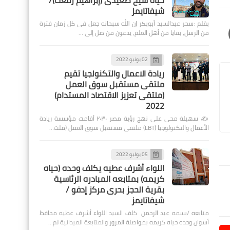
حياة شيخ صعيدى (إبراهيم رفعت)/
شيفاتايمز
بقلم :سحر عبدالسيد أبوبكر إن الله سبحانه جعل في كل زمان فترة
من الرسل، بقايا من أهل العلم، يدعون من ضل إلى …
02 يونيو 2022
ريادة الاعمال والتكنولجيا تقيم
ملتقى مستقبل سوق العمل
(ملتقى تعزيز الاقتصاد المستدام)
2022
✍️ سهيلة محي على نهج رؤية مصر ٢٠٣٠ أقامت مؤسسة ريادة
الأعمال والتكنولوجيا (LBT) ملتقى مستقبل سوق العمل (ملت…
05 يوليو 2022
اللواء أشرف عطيه يكلف وحده (حياه
كريمه) بمتابعه المبادره الرئاسية
بقرية الحجز بحرى مركز إدفو /
شيفاتايمز
متابعه /بسمه عبد الرحمن كلف السيد اللواء أشرف عطيه محافظ
أسوان وحده حياه كريمه بمواصلة المرور والمتابعة الميدانية لم…