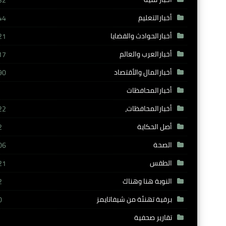
32
أخبارالتعليم
44
أخبارالحوادث والقضايا
21
أخبارالعرب والعالم
17
أخبارالمال والأقتصاد
90
أخبارالمحافظات
أخبارالمحافظات،
22
أصل الحكاية
2
الصحة
06
الطقس
21
النوبة هنا وهناك
2
برقية تهنئة من شيفاتايمز
0
تقارير صحفية