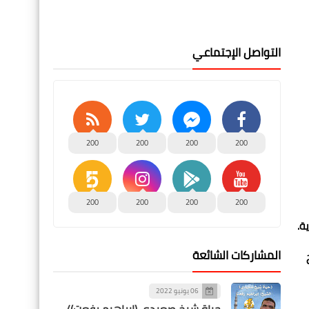
التواصل الإجتماعي
200
200
200
200
200
200
200
200
ة.
المشاركات الشائعة
ح
06 يونيو 2022