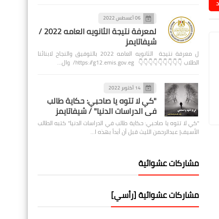
د
06 أغسطس 2022
لمعرفة نتيجة الثانويه العامه 2022 /
شيفاتايمز
ل معرفة نتيجة الثانويه العامه 2022 بالتوفيق والنجاح لابنائنا
الطلاب 👇👇👇👇👇👇👇👇👇 https://g12.emis.gov.eg/ وال…
14 أكتوبر 2022
"كي لا تتوه يا صاحبي: حكاية طالب
في الدراسات الدنيا" / شيفاتايمز
"كي لا تتوه يا صاحبي: حكاية طالب في الدراسات الدنيا" كتبه الطالب
الأسيف| عبدالرحمن الليث قبل أن أبدأ بهذه ا…
مشاركات عشوائية
مشاركات عشوائية [رأسي]