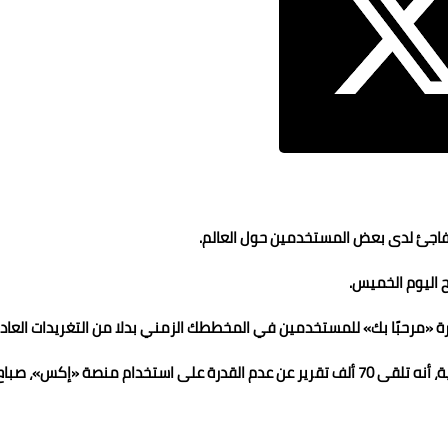
فاجئ لدى بعض المستخدمين حول العالم.
 اليوم الخميس.
«مرحبًا بك» للمستخدمين في المخططك الزمني بدلا من التغريدات العادي
وذكر موقع «داون ديتكتور» لمراقبة أعطال المواقع الإلكترونية، أنه تلقى 70 ألف تقرير عن عدم القدرة على استخدام منصة «إكس»، صبا