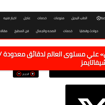
اصة
الطب البديل
منوعات
خدمات
عاجل
اخبار فنيه
حوادث وقضايا
خدمات
الصحه والجمال
فن المطبخ
مقالا
 علي مستوى العالم لدقائق معدودة /
يفاتايمز
الحجم