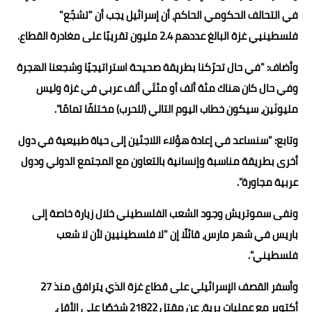
في التحالف الحكومي الحاكم، أن إسرائيل يجب أن "تشجّع"
فلسطينيي غزة البالغ عددهم 2.4 مليون تقريبًا على مغادرة القطاع.
وأضاف: "في حال تحرّكنا بطريقة صحيحة استراتيجيًا وشجعنا الهجرة
وفي حال كان هناك مئة ألف أو مئتَي ألف عربي في غزة وليس
مليونَين، سيكون خطاب اليوم التالي (للحرب) مختلفًا تمامًا".
وتابع: "سنساعد في إعادة هؤلاء اللاجئين إلى حياة طبيعية في دول
أخرى بطريقة مناسبة وإنسانية بالتعاون مع المجتمع الدولي ودول
عربية مجاورة".
ونفى سموتريش وجود الشعب الفلسطيني خلال زيارة خاصة إلى
باريس في شهر مارس، قائلًا إن "لا فلسطينيين لأن لا شعب
فلسطيني".
وأسفر القصف الإسرائيلي على قطاع غزة الذي يترافق منذ 27
أكتوبر مع عمليات برية، عن مقتل 21822 شخصًا على الأقل،