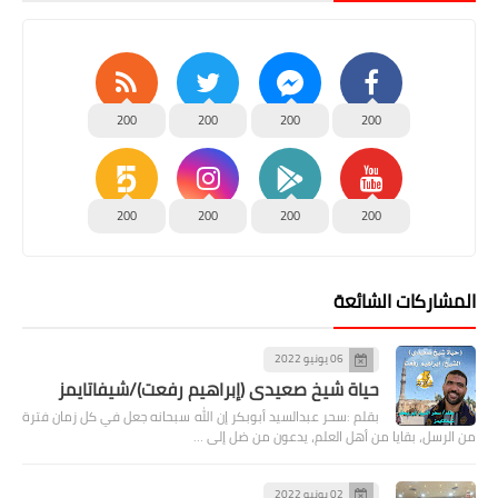
200
200
200
200
200
200
200
200
المشاركات الشائعة
06 يونيو 2022
حياة شيخ صعيدى (إبراهيم رفعت)/شيفاتايمز
بقلم :سحر عبدالسيد أبوبكر إن الله سبحانه جعل في كل زمان فترة
من الرسل، بقايا من أهل العلم، يدعون من ضل إلى …
02 يونيو 2022