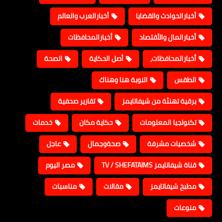
أخبارالحوادث والقضايا
أخبارالعرب والعالم
أخبارالمال والأقتصاد
أخبارالمحافظات
أخبارالمحافظات،
أصل الحكاية
الصحة
الطقس
النوبة هنا وهناك
برقية تهنئة من شيفاتايمز
تقارير صحفية
تكنولجيا المعلومات
حكاية مكان
خدمات
شخصيات مشرفة
صحةوجمال
عاجل
قناة شيفاتايمز TV / SHEFATAIMS
مصر اليوم
مطبخ شيفاتايمز
مقالات
مناسبات
منوعات