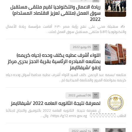
ريادة الاعمال والتكنولجيا تقيم ملتقى مستقبل
سوق العمل (ملتقى تعزيز الاقتصاد المستدام)
2022
✍️ سهيلة محي على نهج رؤية مصر ٢٠٣٠ أقامت مؤسسة ريادة الأعمال
والتكنولوجيا (LBT) ملتقى مستقبل سوق العمل (ملت…
05 يوليو 2022
اللواء أشرف عطيه يكلف وحده (حياه كريمه)
بمتابعه المبادره الرئاسية بقرية الحجز بحرى مركز
إدفو /شيفاتايمز
متابعه /بسمه عبد الرحمن كلف السيد اللواء أشرف عطيه محافظ أسوان وحده حياه
كريمه بمواصلة المرور والمتابعة الميدانية لم…
06 أغسطس 2022
لمعرفة نتيجة الثانويه العامه 2022 /شيفاتايمز
ل معرفة نتيجة الثانويه العامه 2022 بالتوفيق والنجاح لابنائنا
الطلاب 👇👇👇👇👇👇👇👇👇 https://g12.emis.gov.eg/ وال…
14 أكتوبر 2022