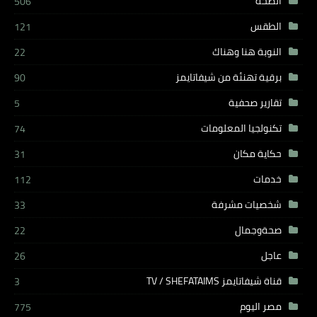
الصحة
506
الطقس
121
النوبة هنا وهناك
22
برقية تهنئة من شيفاتايمز
90
تقارير صحفية
5
تكنولجيا المعلومات
74
حكاية مكان
31
خدمات
112
شخصيات مشرفة
33
صحةوجمال
22
عاجل
26
قناة شيفاتايمز TV / SHEFATAIMS
3
مصر اليوم
775