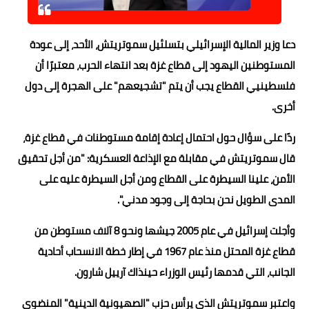
حوادث وقضايا
دعا وزير المالية الإسرائيلي بتسلئيل سموتريتش، الأحد، إلى عودة
خدمات
المستوطنين اليهود إلى قطاع غزة بعد انتهاء الحرب، معتبرًا أن
الصحه والجمال
فلسطينيي القطاع يجب أن يتم "تشجيعهم" على الهجرة إلى دول
أخرى.
فن المطبخ
مقالات
ردًا على سؤال حول احتمال إعادة إقامة مستوطنات في قطاع غزة،
قال سموتريتش في مقابلة مع الإذاعة العسكرية: "من أجل تحقيق
الأمن، علينا السيطرة على القطاع ومن أجل السيطرة عليه على
المدى الطويل نحن بحاجة إلى وجود مدني".
وأجلت إسرائيل في عام 2005 جيشها ونحو 8 آلاف مستوطن من
قطاع غزة المحتل منذ عام 1967 في إطار خطة الانسحاب أحادية
الجانب، التي قدمها رئيس الوزراء حينذاك آرييل شارون.
واعتبر سموتريتش الذي يرأس حزب "الصهيونية الدينية" المنضوي