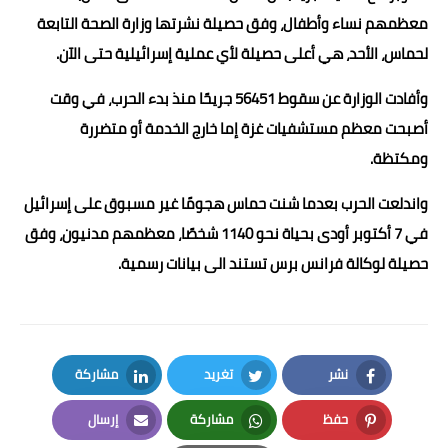
معظمهم نساء وأطفال، وفق حصيلة نشرتها وزارة الصحة التابعة
لحماس، الأحد، هي أعلى حصيلة لأي عملية إسرائيلية حتى الآن.
وأفادت الوزارة عن سقوط 56451 جريحًا منذ بدء الحرب، في وقت
أصبحت معظم مستشفيات غزة إما خارج الخدمة أو متضررة
ومكتظة.
واندلعت الحرب بعدما شنت حماس هجومًا غير مسبوق على إسرائيل
في 7 أكتوبر أودى بحياة نحو 1140 شخصًا، معظمهم مدنيون، وفق
حصيلة لوكالة فرانس برس تستند الى بيانات رسمية.
نشر
تغريد
مشاركة
LinkedIn
Twitter
Facebook
حفظ
مشاركة
إرسال
Email
Whatsapp
Pinterest