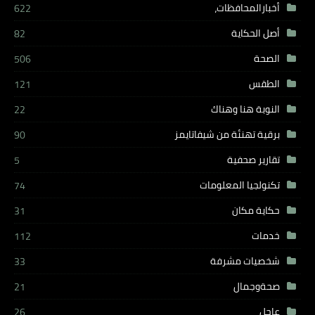
أخبارالمحافظات،
622
أصل الحكاية
82
الصحة
506
الطقس
121
النوبة هنا وهناك
22
برقية تهنئة من شيفاتايمز
90
تقارير صحفية
5
تكنولجيا المعلومات
74
حكاية مكان
31
خدمات
112
شخصيات مشرفة
33
صحةوجمال
21
عاجل
26