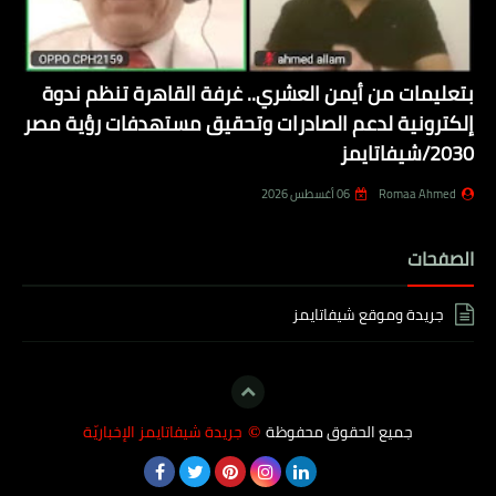
بتعليمات من أيمن العشري.. غرفة القاهرة تنظم ندوة
إلكترونية لدعم الصادرات وتحقيق مستهدفات رؤية مصر
2030/شيفاتايمز
Romaa Ahmed
06 أغسطس 2026
الصفحات
جريدة وموقع شيفاتايمز
جميع الحقوق محفوظة
جريدة شيفاتايمز الإخباريّة
©