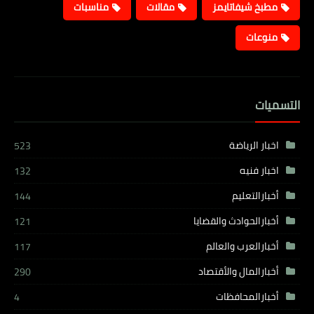
مطبخ شيفاتايمز
مقالات
مناسبات
منوعات
التسميات
اخبار الرياضة
523
اخبار فنيه
132
أخبارالتعليم
144
أخبارالحوادث والقضايا
121
أخبارالعرب والعالم
117
أخبارالمال والأقتصاد
290
أخبارالمحافظات
4