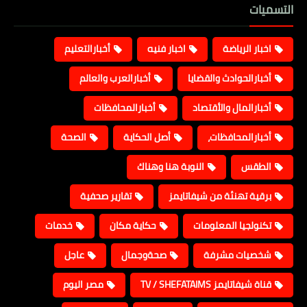
التسميات
اخبار الرياضة
اخبار فنيه
أخبارالتعليم
أخبارالحوادث والقضايا
أخبارالعرب والعالم
أخبارالمال والأقتصاد
أخبارالمحافظات
أخبارالمحافظات،
أصل الحكاية
الصحة
الطقس
النوبة هنا وهناك
برقية تهنئة من شيفاتايمز
تقارير صحفية
تكنولجيا المعلومات
حكاية مكان
خدمات
شخصيات مشرفة
صحةوجمال
عاجل
قناة شيفاتايمز TV / SHEFATAIMS
مصر اليوم