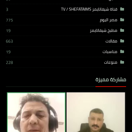
قناة شيفاتايمز TV / SHEFATAIMS
3
مصر اليوم
775
مطبخ شيفاتايمز
19
مقالات
663
مناسبات
19
منوعات
228
مشاركة مميزة