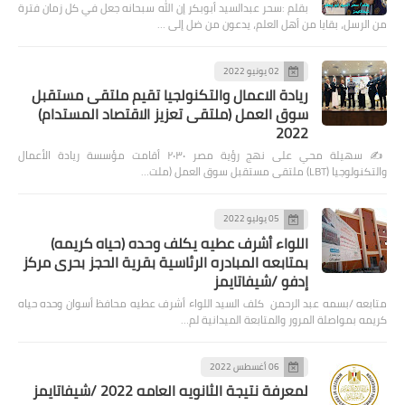
بقلم :سحر عبدالسيد أبوبكر إن الله سبحانه جعل في كل زمان فترة
من الرسل، بقايا من أهل العلم، يدعون من ضل إلى …
02 يونيو 2022
ريادة الاعمال والتكنولجيا تقيم ملتقى مستقبل
سوق العمل (ملتقى تعزيز الاقتصاد المستدام)
2022
✍️ سهيلة محي على نهج رؤية مصر ٢٠٣٠ أقامت مؤسسة ريادة الأعمال
والتكنولوجيا (LBT) ملتقى مستقبل سوق العمل (ملت…
05 يوليو 2022
اللواء أشرف عطيه يكلف وحده (حياه كريمه)
بمتابعه المبادره الرئاسية بقرية الحجز بحرى مركز
إدفو /شيفاتايمز
متابعه /بسمه عبد الرحمن كلف السيد اللواء أشرف عطيه محافظ أسوان وحده حياه
كريمه بمواصلة المرور والمتابعة الميدانية لم…
06 أغسطس 2022
لمعرفة نتيجة الثانويه العامه 2022 /شيفاتايمز