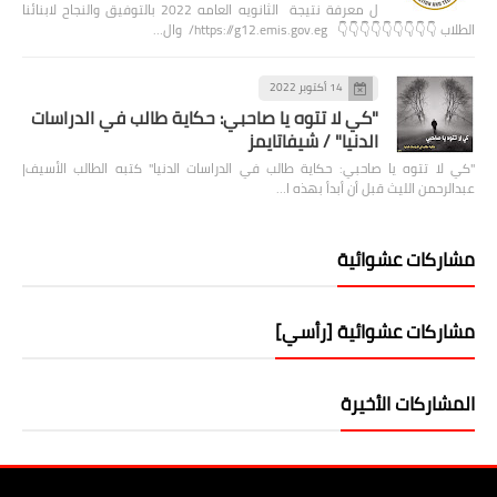
ل معرفة نتيجة الثانويه العامه 2022 بالتوفيق والنجاح لابنائنا
الطلاب 👇👇👇👇👇👇👇👇👇 https://g12.emis.gov.eg/ وال…
14 أكتوبر 2022
"كي لا تتوه يا صاحبي: حكاية طالب في الدراسات
الدنيا" / شيفاتايمز
"كي لا تتوه يا صاحبي: حكاية طالب في الدراسات الدنيا" كتبه الطالب الأسيف|
عبدالرحمن الليث قبل أن أبدأ بهذه ا…
مشاركات عشوائية
مشاركات عشوائية [رأسي]
المشاركات الأخيرة