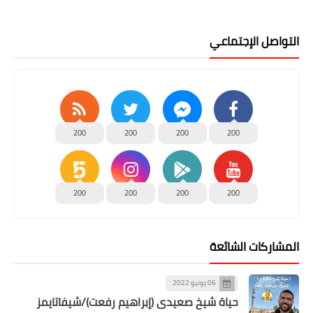
التواصل الإجتماعي
200
200
200
200
200
200
200
200
المشاركات الشائعة
06 يونيو 2022
حياة شيخ صعيدى (إبراهيم رفعت)/شيفاتايمز