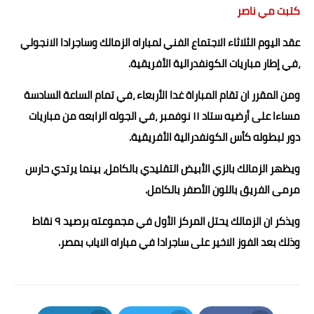
كتبت مي ناصر
حوادث وقضايا
عقد اليوم الثلاثاء الاجتماع الفني لمباراه الزمالك وساجرادا الانجولي
خدمات
،في إطار مباريات الكونفدرالية الأفريقية.
الصحه والجمال
ومن المقرر ان تقام المباراة غدا الأربعاء ،في تمام الساعة السادسة
فن المطبخ
مساءا على أرضيه ستاد ١١ نوفمبر ،في الجوله الرابعه من مباريات
دور لبطوله كأس الكونفدرالية الأفريقية.
مقالات
ويظهر الزمالك بالزي الأبيض التقليدي بالكامل، بينما يرتدي حارس
مرمى الفريق باللون الأصفر بالكامل.
ويذكر ان الزمالك يحتل المركز الأول في مجموعته برصيد ٩ نقاط
وذلك بعد الفوز الاخير على ساجرادا في مباراه الاياب بمصر.