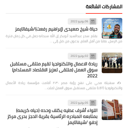
المشاركات الشائعة
06 يونيو 2022
حياة شيخ صعيدى (إبراهيم رفعت)/شيفاتايمز
بقلم :سحر عبدالسيد أبوبكر إن الله سبحانه جعل في كل زمان فترة
من الرسل، بقايا من أهل العلم، يدعون من ضل إلى …
02 يونيو 2022
ريادة الاعمال والتكنولجيا تقيم ملتقى مستقبل
سوق العمل (ملتقى تعزيز الاقتصاد المستدام)
2022
✍️ سهيلة محي على نهج رؤية مصر ٢٠٣٠ أقامت مؤسسة ريادة الأعمال
والتكنولوجيا (LBT) ملتقى مستقبل سوق العمل (ملت…
05 يوليو 2022
اللواء أشرف عطيه يكلف وحده (حياه كريمه)
بمتابعه المبادره الرئاسية بقرية الحجز بحرى مركز
إدفو /شيفاتايمز