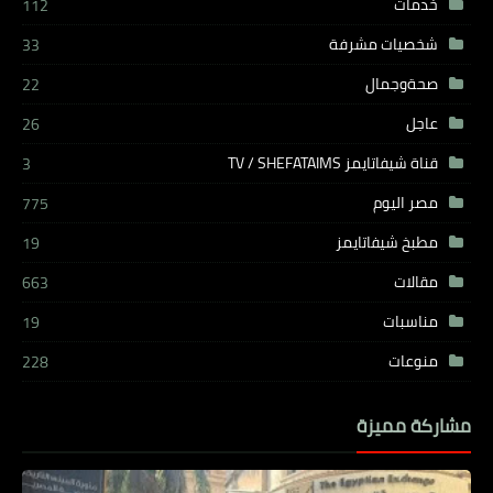
خدمات
112
شخصيات مشرفة
33
صحةوجمال
22
عاجل
26
قناة شيفاتايمز TV / SHEFATAIMS
3
مصر اليوم
775
مطبخ شيفاتايمز
19
مقالات
663
مناسبات
19
منوعات
228
مشاركة مميزة