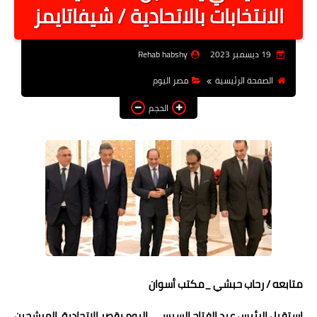
الانتخابات بالاتحادية / شيفاتايمز
أخبار الرياصة
الطب البديل
19 ديسمبر 2023
Rehab habshy
منوعات
الصفحة الرئيسية
مصر اليوم
خدمات
الحجم
عاجل
اخبار فنيه
التعليم
الصحه
الطقس
معلومه قانونيه
متابعه / رحاب حبشي _مكتب أسوان
تكنولوجيا المعلومات
استقبل الرئيس عبد الفتاح السيسي، اليوم بقصر الاتحادية، المرشحين