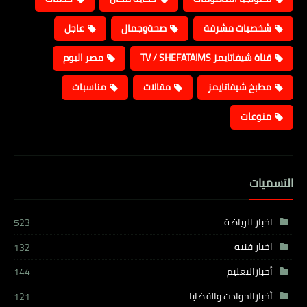
شخصيات مشرفة
صحةوجمال
عاجل
قناة شيفاتايمز TV / SHEFATAIMS
مصر اليوم
مطبخ شيفاتايمز
مقالات
مناسبات
منوعات
التسميات
اخبار الرياضة
523
اخبار فنيه
132
أخبارالتعليم
144
أخبارالحوادث والقضايا
121