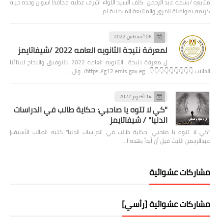
متابعه /بسمه عبد الرحمن كلف السيد اللواء أشرف عطيه محافظ أسوان وحده حياه
كريمه بمواصلة المرور والمتابعة الميدانية لم…
06 أغسطس 2022
لمعرفة نتيجة الثانويه العامه 2022 /شيفاتايمز
ل معرفة نتيجة الثانويه العامه 2022 بالتوفيق والنجاح لابنائنا
الطلاب 👇👇👇👇👇👇👇👇👇 https://g12.emis.gov.eg/ وال…
14 أكتوبر 2022
"كي لا تتوه يا صاحبي: حكاية طالب في الدراسات
الدنيا" / شيفاتايمز
"كي لا تتوه يا صاحبي: حكاية طالب في الدراسات الدنيا" كتبه الطالب الأسيف|
عبدالرحمن الليث قبل أن أبدأ بهذه ا…
مشاركات عشوائية
مشاركات عشوائية [رأسي]