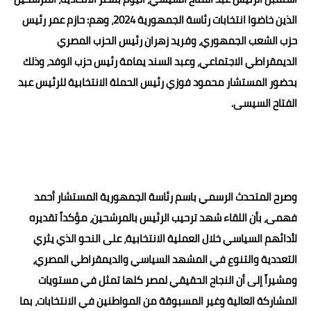
الذين خاضوا انتخابات رئاسة الجمهورية 2024، وهم: حازم عمر رئيس
حوادث وقضايا
حزب الشعب الجمهوري، وفريد زهران رئيس الحزب المصري
خدمات
الديمقراطي الاجتماعي، وعبد السند يمامة رئيس حزب الوفد، وذلك
الصحه والجمال
بحضور المستشار محمود فوزي رئيس الحملة الانتخابية للرئيس عبد
الفتاح السيسى.
فن المطبخ
مقالات
وصرح المتحدث الرسمي باسم رئاسة الجمهورية المستشار أحمد
فهمى، بأن اللقاء شهد ترحيب الرئيس بالمرشحين، مؤكداً تقديره
لأدائهم السياسي خلال العملية الانتخابية، على النحو الذي يثري
التعددية والتنوع في المشهد السياسي والديمقراطي المصري،
ومشيراً إلى أن النجاح الحقيقي لمصر كلها تمثل في مستويات
المشاركة العالية وغير المسبوقة من المواطنين في الانتخابات، بما