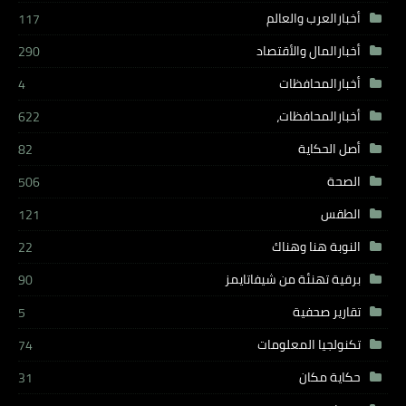
أخبارالعرب والعالم
117
أخبارالمال والأقتصاد
290
أخبارالمحافظات
4
أخبارالمحافظات،
622
أصل الحكاية
82
الصحة
506
الطقس
121
النوبة هنا وهناك
22
برقية تهنئة من شيفاتايمز
90
تقارير صحفية
5
تكنولجيا المعلومات
74
حكاية مكان
31