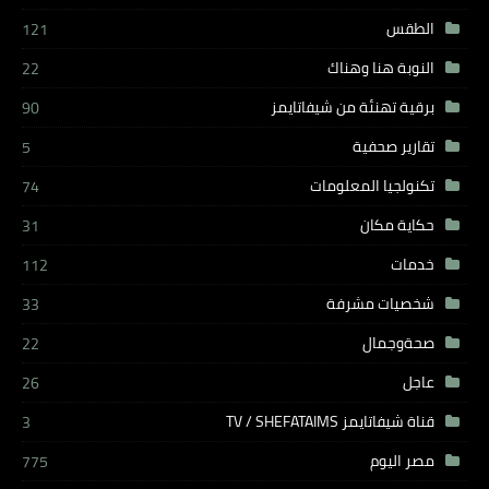
الطقس
121
النوبة هنا وهناك
22
برقية تهنئة من شيفاتايمز
90
تقارير صحفية
5
تكنولجيا المعلومات
74
حكاية مكان
31
خدمات
112
شخصيات مشرفة
33
صحةوجمال
22
عاجل
26
قناة شيفاتايمز TV / SHEFATAIMS
3
مصر اليوم
775