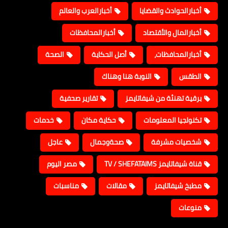
أخبارالحوادث والقضايا
أخبارالعرب والعالم
أخبارالمال والأقتصاد
أخبارالمحافظات
أخبارالمحافظات،
أصل الحكاية
الصحة
الطقس
النوبة هنا وهناك
برقية تهنئة من شيفاتايمز
تقارير صحفية
تكنولجيا المعلومات
حكاية مكان
خدمات
شخصيات مشرفة
صحةوجمال
عاجل
قناة شيفاتايمز TV / SHEFATAIMS
مصر اليوم
مطبخ شيفاتايمز
مقالات
مناسبات
منوعات