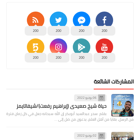
200
200
200
200
200
200
200
200
المشاركات الشائعة
06 يونيو 2022
حياة شيخ صعيدى (إبراهيم رفعت)/شيفاتايمز
بقلم :سحر عبدالسيد أبوبكر إن الله سبحانه جعل في كل زمان فترة
من الرسل، بقايا من أهل العلم، يدعون من ضل إلى …
02 يونيو 2022