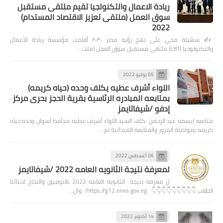
ريادة الاعمال والتكنولجيا تقيم ملتقى مستقبل
سوق العمل (ملتقى تعزيز الاقتصاد المستدام)
2022
✍️ سهيلة محي على نهج رؤية مصر ٢٠٣٠ أقامت مؤسسة ريادة الأعمال
والتكنولوجيا (LBT) ملتقى مستقبل سوق العمل (ملت…
05 يوليو 2022
اللواء أشرف عطيه يكلف وحده (حياه كريمه)
بمتابعه المبادره الرئاسية بقرية الحجز بحرى مركز
إدفو /شيفاتايمز
متابعه /بسمه عبد الرحمن كلف السيد اللواء أشرف عطيه محافظ أسوان وحده حياه
كريمه بمواصلة المرور والمتابعة الميدانية لم…
06 أغسطس 2022
لمعرفة نتيجة الثانويه العامه 2022 /شيفاتايمز
ل معرفة نتيجة الثانويه العامه 2022 بالتوفيق والنجاح لابنائنا
الطلاب 👇👇👇👇👇👇👇👇👇 https://g12.emis.gov.eg/ وال…
14 أكتوبر 2022