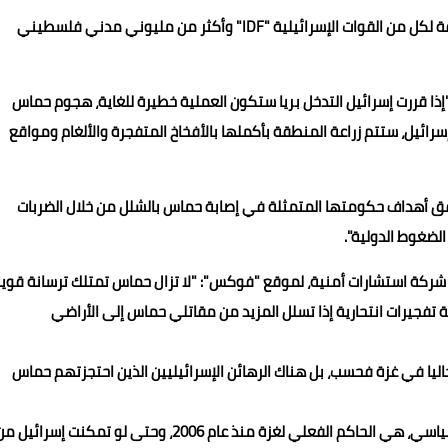
و قد حذر الخبراء من أن مثل هذه العملية يمكن أن تكون مكلفة لكل من القوات الإسرائيلية "IDF" وأكثر من مليوني مدني فلسطيني
إذا قررت إسرائيل التدخل بريا ستكون العملية خطيرة للغاية، هجوم حماس
سرائيل، ستتم زراعة المنطقة بأكملها بالأفخاخ المتفجرة والألغام ومواقع
حقق أهداف حكومتها المتمثلة في إصابة حماس بالشلل من خلال الضربات
لضغوط الدولية".
شركة استشارات أمنية، لموقع "فوكس": "لا تزال حماس تمتلك ترسانة قوي
ة تفجيرات انتحارية إذا تسلل المزيد من مقاتلي حماس إلى الأراضي
اليا في غزة فحسب، بل هناك الرهائن الإسرائيليين الذين احتجزتهم حماس
وأضافت "نيوزويك" في تقريرها أن حماس، من خلال جناحها السياسي، هي الحاكم الفعلي لغزة منذ عام 2006، وحتى لو تمكنت إسرائيل