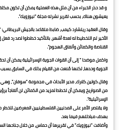
يعيشون هناك، بحسب تقرير نشرته مجلة "نيوزويك".
وقال العقيد ريتشارد كيمب، ضابط متقاعد بالجيش البريطاني: "
الأخير تم التخطيط له لعدة أشهر، بالتأكيد خططوا لصد رد فعل إ
القناصة والكمائن وأنفاق الهجوم".
واكمل موضحا " إلى أن القوات الجوية الإسرائيلية يمكن أن ت
الجوية وحدها، لكنها مُنعت من القيام بذلك في السابق بسبب ا
وقال كولين كلارك، مدير الأبحاث في مجموعة "سوفان"، وهي 
من الصواريخ ويمكن أن تخطط لمزيد من الكمائن، لن أتفاجأ برؤي
الإسرائيلية".
ولا يقتصر الأمر على المدنيين الفلسطينيين المعرضين للخطر ح
بهدف مبادلتهم فيما بعد.