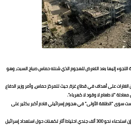
لية اللجوء إليها بعد التعرض للهجوم الذي شنته حماس صباح السبت، وهو
ن الغارات على أهداف في قطاع غزة، حيث تتمركز حماس، وأمر وزير الدفاع
عادلة "لا طعام لا وقود لا كهرباء".
 ليست سوى "الطلقة الأولى" في هجوم إسرائيلي قادم أكبر بكثير على
ورغم أن إسرائيل تتكتم على خططها المستقبلية في الحرب، فإن استدعاء نحو 300 ألف جندي احتياط أثار تكهنات حول استعداد إسرائيل