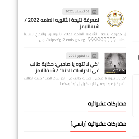
06 أغسطس 2022
لمعرفة نتيجة الثانويه العامه 2022 /
شيفاتايمز
ل معرفة نتيجة الثانويه العامه 2022 بالتوفيق والنجاح لابنائنا
الطلاب 👇👇👇👇👇👇👇👇👇 https://g12.emis.gov.eg/ وال…
14 أكتوبر 2022
"كي لا تتوه يا صاحبي: حكاية طالب
في الدراسات الدنيا" / شيفاتايمز
"كي لا تتوه يا صاحبي: حكاية طالب في الدراسات الدنيا" كتبه الطالب
الأسيف| عبدالرحمن الليث قبل أن أبدأ بهذه ا…
مشاركات عشوائية
مشاركات عشوائية [رأسي]