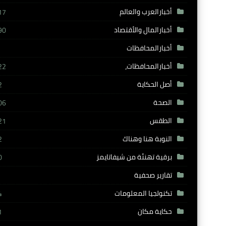
أخبارالعرب والعالم
17
أخبارالمال والأقتصاد
90
أخبارالمحافظات
أخبارالمحافظات،
22
أصل الحكاية
2
الصحة
06
الطقس
21
النوبة هنا وهناك
2
برقية تهنئة من شيفاتايمز
0
تقارير صحفية
تكنولجيا المعلومات
4
حكاية مكان
1