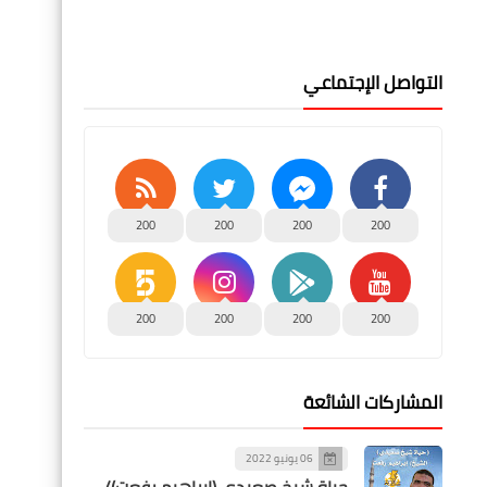
التواصل الإجتماعي
200
200
200
200
200
200
200
200
المشاركات الشائعة
06 يونيو 2022