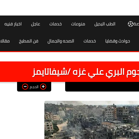
اصة
الطب البديل
منوعات
خدمات
عاجل
اخبار فنيه
حوادث وقضايا
خدمات
الصحه والجمال
فن المطبخ
مقالا
وم البري علي غزه /شيفاتايمز
الحجم