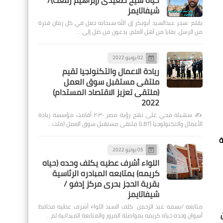
حياة شيخ صعيدى (إبراهيم رفعت)/
شيفاتايمز
بقلم :سحر عبدالسيد أبوبكر إن الله سبحانه جعل في كل زمان فترة
من الرسل، بقايا من أهل العلم، يدعون من ضل إلى …
02 يونيو 2022
ريادة الاعمال والتكنولجيا تقيم
ملتقى مستقبل سوق العمل
(ملتقى تعزيز الاقتصاد المستدام)
2022
✍️ سهيلة محي على نهج رؤية مصر ٢٠٣٠ أقامت مؤسسة ريادة
الأعمال والتكنولوجيا (LBT) ملتقى مستقبل سوق العمل (ملت…
ة
05 يوليو 2022
اللواء أشرف عطيه يكلف وحده (حياه
كريمه) بمتابعه المبادره الرئاسية
بقرية الحجز بحرى مركز إدفو /
شيفاتايمز
متابعه /بسمه عبد الرحمن كلف السيد اللواء أشرف عطيه محافظ
 من
أسوان وحده حياه كريمه بمواصلة المرور والمتابعة الميدانية لم…