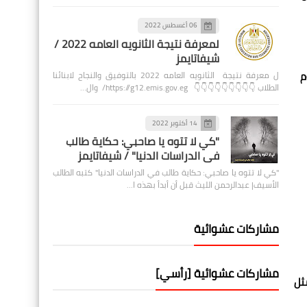
06 أغسطس 2022
لمعرفة نتيجة الثانويه العامه 2022 /
شيفاتايمز
م
ل معرفة نتيجة الثانويه العامه 2022 بالتوفيق والنجاح لابنائنا
الطلاب 👇👇👇👇👇👇👇👇👇 https://g12.emis.gov.eg/ وال…
14 أكتوبر 2022
"كي لا تتوه يا صاحبي: حكاية طالب
في الدراسات الدنيا" / شيفاتايمز
"كي لا تتوه يا صاحبي: حكاية طالب في الدراسات الدنيا" كتبه الطالب
الأسيف| عبدالرحمن الليث قبل أن أبدأ بهذه ا…
مشاركات عشوائية
مشاركات عشوائية [رأسي]
ثل