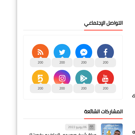
التواصل الإجتماعي
200
200
200
200
200
200
200
200
ك
المشاركات الشائعة
06 يونيو 2022
ه