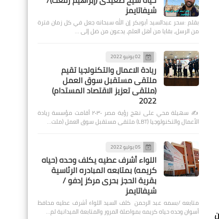
حياة شيخ صعيدى (إبراهيم رفعت)/
شيفاتايمز
بقلم :سحر عبدالسيد أبوبكر إن الله سبحانه جعل في كل زمان فترة
من الرسل، بقايا من أهل العلم، يدعون من ضل إلى …
02 يونيو 2022
ريادة الاعمال والتكنولجيا تقيم
ملتقى مستقبل سوق العمل
(ملتقى تعزيز الاقتصاد المستدام)
2022
✍️ سهيلة محي على نهج رؤية مصر ٢٠٣٠ أقامت مؤسسة ريادة
الأعمال والتكنولوجيا (LBT) ملتقى مستقبل سوق العمل (ملت…
05 يوليو 2022
اللواء أشرف عطيه يكلف وحده (حياه
كريمه) بمتابعه المبادره الرئاسية
بقرية الحجز بحرى مركز إدفو /
شيفاتايمز
متابعه /بسمه عبد الرحمن كلف السيد اللواء أشرف عطيه محافظ
أسوان وحده حياه كريمه بمواصلة المرور والمتابعة الميدانية لم…
ن