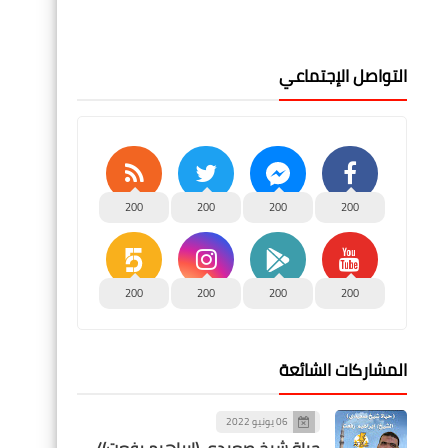
التواصل الإجتماعي
200
200
200
200
200
200
200
200
المشاركات الشائعة
06 يونيو 2022