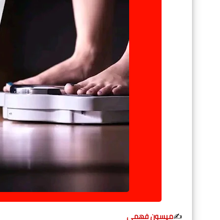
✍️
ميسون فهمى