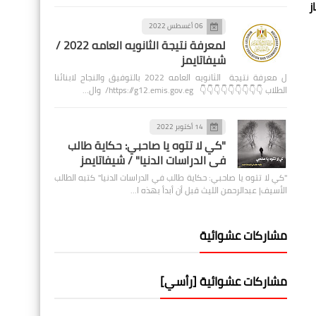
ز
06 أغسطس 2022
لمعرفة نتيجة الثانويه العامه 2022 /
شيفاتايمز
ل معرفة نتيجة الثانويه العامه 2022 بالتوفيق والنجاح لابنائنا
الطلاب 👇👇👇👇👇👇👇👇👇 https://g12.emis.gov.eg/ وال…
14 أكتوبر 2022
"كي لا تتوه يا صاحبي: حكاية طالب
في الدراسات الدنيا" / شيفاتايمز
"كي لا تتوه يا صاحبي: حكاية طالب في الدراسات الدنيا" كتبه الطالب
الأسيف| عبدالرحمن الليث قبل أن أبدأ بهذه ا…
مشاركات عشوائية
مشاركات عشوائية [رأسي]