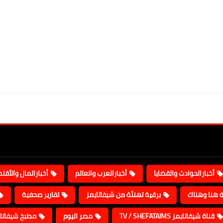
أخبارالحوادث والقضايا
أخبارالعرب والعالم
أخبارالمال والأقت
ة هنا وهناك
برقية تهنئة من شيفاتايمز
تقارير صحفية
قناة شيفاتايمز TV / SHEFATAIMS
مصر اليوم
مطبخ شيفاتا