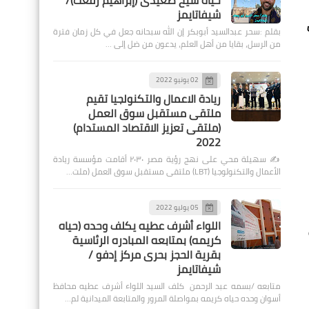
حياة شيخ صعيدى (إبراهيم رفعت)/
شيفاتايمز
بقلم :سحر عبدالسيد أبوبكر إن الله سبحانه جعل في كل زمان فترة
من الرسل، بقايا من أهل العلم، يدعون من ضل إلى …
02 يونيو 2022
ريادة الاعمال والتكنولجيا تقيم
ملتقى مستقبل سوق العمل
(ملتقى تعزيز الاقتصاد المستدام)
2022
✍️ سهيلة محي على نهج رؤية مصر ٢٠٣٠ أقامت مؤسسة ريادة
الأعمال والتكنولوجيا (LBT) ملتقى مستقبل سوق العمل (ملت…
05 يوليو 2022
اللواء أشرف عطيه يكلف وحده (حياه
كريمه) بمتابعه المبادره الرئاسية
بقرية الحجز بحرى مركز إدفو /
شيفاتايمز
متابعه /بسمه عبد الرحمن كلف السيد اللواء أشرف عطيه محافظ
أسوان وحده حياه كريمه بمواصلة المرور والمتابعة الميدانية لم…