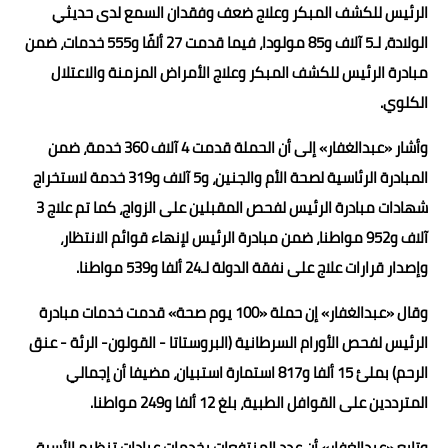
الرئيس للكشف المبكر وعلاج ضعف وفقدان السمع لدى حديثي
الولادة، لـ5 آلاف و85 مولودا، فيما قدمت 27 ألفًا و555 خدمات، ضمن
مبادرة الرئيس للكشف المبكر وعلاج الأمراض المزمنة والاعتلال
الكلوي.
وأشار «عبدالغفار» إلى أن الحملة قدمت 4 آلاف 360 خدمة، ضمن
المبادرة الرئاسية لصحة الأم والجنين، و5 آلاف و319 خدمة لاستخراج
شهادات مبادرة الرئيس لفحص المقبلين على الزواج، كما تم علاج 3
آلاف و952 مواطنا، ضمن مبادرة الرئيس لإنهاء قوائم الانتظار،
وإصدار قرارات علاج على نفقة الدولة لـ24 ألفا و539 مواطنا.
وقال «عبدالغفار» إن حملة «100 يوم صحة» قدمت خدمات مبادرة
الرئيس لفحص الأورام السرطانية (البروستاتا - القولون- الرئة - عنق
الرحم) بملئ 15 ألفا و817 استمارة استبيان، مضيفا أن إجمالي
المترددين على القوافل الطبية، بلغ 12 ألفا و249 مواطنا.
وتابع «عبدالغفار» أن عدد المنتفعات بخدمات عيادات تنظيم الأسرة،