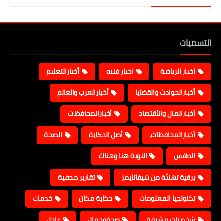
التسميات
اخبار الرياضة
اخبار فنيه
أخبارالتعليم
أخبارالحوادث والقضايا
أخبارالعرب والعالم
أخبارالمال والأقتصاد
أخبارالمحافظات
أخبارالمحافظات،
أصل الحكاية
الصحة
الطقس
النوبة هنا وهناك
برقية تهنئة من شيفاتايمز
تقارير صحفية
تكنولجيا المعلومات
حكاية مكان
خدمات
شخصيات مشرفة
صحةوجمال
عاجل