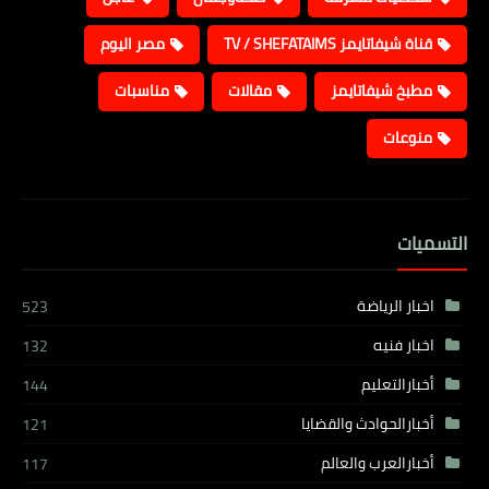
قناة شيفاتايمز TV / SHEFATAIMS
مصر اليوم
مطبخ شيفاتايمز
مقالات
مناسبات
منوعات
التسميات
اخبار الرياضة
523
اخبار فنيه
132
أخبارالتعليم
144
أخبارالحوادث والقضايا
121
أخبارالعرب والعالم
117