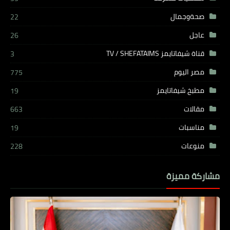
صحةوجمال
22
عاجل
26
قناة شيفاتايمز TV / SHEFATAIMS
3
مصر اليوم
775
مطبخ شيفاتايمز
19
مقالات
663
مناسبات
19
منوعات
228
مشاركة مميزة