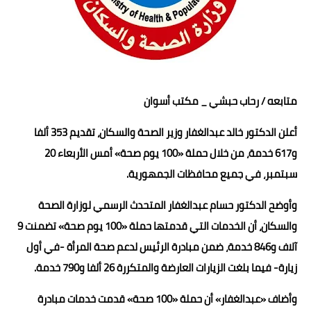
حوادث وقضايا
خدمات
الصحه والجمال
متابعه / رحاب حبشي _ مكتب أسوان
فن المطبخ
أعلن الدكتور خالد عبدالغفار وزير الصحة والسكان، تقديم 353 ألفا
مقالات
و617 خدمة، من خلال حملة «100 يوم صحة» أمس الأربعاء 20
سبتمبر، في جميع محافظات الجمهورية.
وأوضح الدكتور حسام عبدالغفار المتحدث الرسمي لوزارة الصحة
والسكان، أن الخدمات التي قدمتها حملة «100 يوم صحة» تضمنت 9
آلاف و846 خدمة، ضمن مبادرة الرئيس لدعم صحة المرأة -في أول
زيارة- فيما بلغت الزيارات العارضة والمتكررة 26 ألفا و790 خدمة.
وأضاف «عبدالغفار» أن حملة «100 صحة» قدمت خدمات مبادرة