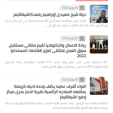
06 يونيو 2022
حياة شيخ صعيدى (إبراهيم رفعت)/شيفاتايمز
بقلم :سحر عبدالسيد أبوبكر إن الله سبحانه جعل في كل زمان فترة
من الرسل، بقايا من أهل العلم، يدعون من ضل إلى …
02 يونيو 2022
ريادة الاعمال والتكنولجيا تقيم ملتقى مستقبل
سوق العمل (ملتقى تعزيز الاقتصاد المستدام)
2022
✍️ سهيلة محي على نهج رؤية مصر ٢٠٣٠ أقامت مؤسسة ريادة الأعمال
والتكنولوجيا (LBT) ملتقى مستقبل سوق العمل (ملت…
05 يوليو 2022
اللواء أشرف عطيه يكلف وحده (حياه كريمه)
بمتابعه المبادره الرئاسية بقرية الحجز بحرى مركز
إدفو /شيفاتايمز
متابعه /بسمه عبد الرحمن كلف السيد اللواء أشرف عطيه محافظ أسوان وحده حياه
كريمه بمواصلة المرور والمتابعة الميدانية لم…