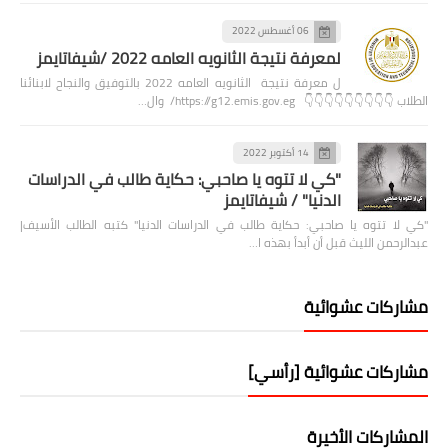
06 أغسطس 2022
لمعرفة نتيجة الثانويه العامه 2022 /شيفاتايمز
ل معرفة نتيجة الثانويه العامه 2022 بالتوفيق والنجاح لابنائنا
الطلاب 👇👇👇👇👇👇👇👇👇 https://g12.emis.gov.eg/ وال…
14 أكتوبر 2022
"كي لا تتوه يا صاحبي: حكاية طالب في الدراسات
الدنيا" / شيفاتايمز
"كي لا تتوه يا صاحبي: حكاية طالب في الدراسات الدنيا" كتبه الطالب الأسيف|
عبدالرحمن الليث قبل أن أبدأ بهذه ا…
مشاركات عشوائية
مشاركات عشوائية [رأسي]
المشاركات الأخيرة