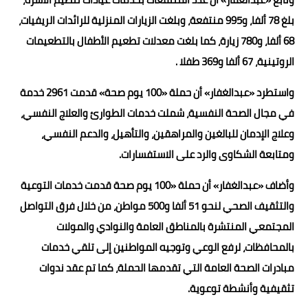
بلغ 78 ألفا، و995 منتفعة، وبلغت الزيارات المنزلية للرائدات الريفيات،
68 ألفا، و780 زيارة، كما بلغت معدلات تطعيم الأطفال بالتطعيمات
الروتينية، 67 ألفا و369 طفلا .
واستطرد «عبدالغفار» أن حملة «100 يوم صحة» قدمت 2961 خدمة
في مجال الصحة النفسية، شملت خدمات الطوارئ والعلاج النفسي،
وعلاج الإدمان للبالغين والمراهقين، والتأهيل، والدعم النفسي،
ومتابعة الشكاوى والرد على الاستفسارات.
وأضاف «عبدالغفار» أن حملة «100 يوم صحة قدمت خدمات التوعية
والتثقيف الصحي لنحو 51 ألفا و500 مواطن، من خلال فرق التواصل
المجتمعي المنتشرة بالمناطق العامة والنوادي والمولات
بالمحافظات، لرفع الوعي وتوجيه المواطنين إلى تلقي خدمات
مبادرات الصحة العامة التي تقدمها الحملة، كما تم عقد ندوات
تثقيفية وأنشطة توعوية.