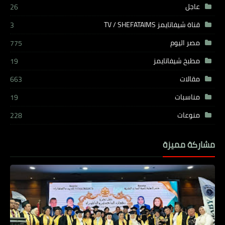
عاجل
26
قناة شيفاتايمز TV / SHEFATAIMS
3
مصر اليوم
775
مطبخ شيفاتايمز
19
مقالات
663
مناسبات
19
منوعات
228
مشاركة مميزة