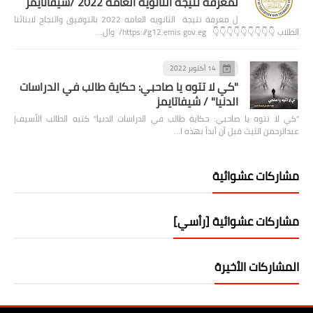
لمعرفة نتيجة الثانويه العامه 2022 /شيفاتايمز
ل معرفة نتيجة الثانويه العامه 2022 بالتوفيق والنجاح لابنائنا
الطلاب 👇👇👇👇👇👇👇👇👇 https://g12.emis.gov.eg/ وال…
14 أكتوبر 2022
"كي لا تتوه يا صاحبي: حكاية طالب في الدراسات
الدنيا" / شيفاتايمز
"كي لا تتوه يا صاحبي: حكاية طالب في الدراسات الدنيا" كتبه الطالب الأسيف|
عبدالرحمن الليث قبل أن أبدأ بهذه ا…
مشاركات عشوائية
مشاركات عشوائية [رأسي]
المشاركات الأخيرة