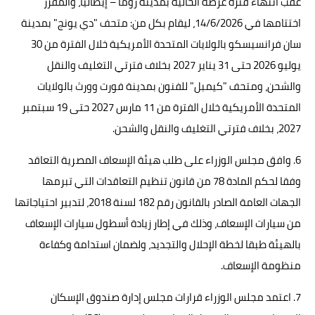
عقب انتهاء فترة عرضه الحالية بمدينة روما – إيطاليا، والمقرر
اختتامها في 14/6/2026، ليقام بكل من: متحف "دي يونج" بمدينة
سان فرانسيسكو بالولايات المتحدة الأمريكية خلال الفترة من 30
يوليو 2026 حتى 31 يناير 2027 بخلاف فترتي التغليف والنقل
والشحن، ومتحف "كيمبل" للفنون بمدينة فورت وورث بالولايات
المتحدة الأمريكية خلال الفترة من 11 مارس 2027 حتى 19 سبتمبر
2027، بخلاف فترتي التغليف والنقل والشحن.
6. وافق مجلس الوزراء على طلب هيئة الإسعاف المصرية التعاقد
وفقا لحكم المادة 78 من قانون تنظيم التعاقدات التي تبرمها
الجهات العامة الصادر بالقانون رقم 182 لسنة 2018، لتدبير احتياجاتها
من سيارات الإسعاف، وذلك في إطار زيادة أسطول سيارات الإسعاف
بالهيئة طبقا لخطة الإحلال والتجديد، ولضمان استدامة وكفاءة
منظومة الإسعاف.
7. اعتمد مجلس الوزراء قرارات مجلس إدارة صندوق الإسكان