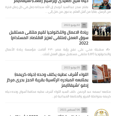
حياة شيخ صعيدى (إبراهيم رفعت)/شيفاتايمز
بقلم :سحر عبدالسيد أبوبكر إن الله سبحانه جعل في كل زمان فترة
من الرسل، بقايا من أهل العلم، يدعون من ضل إلى …
02 يونيو 2022
ريادة الاعمال والتكنولجيا تقيم ملتقى مستقبل
سوق العمل (ملتقى تعزيز الاقتصاد المستدام)
2022
✍️ سهيلة محي على نهج رؤية مصر ٢٠٣٠ أقامت مؤسسة ريادة الأعمال
والتكنولوجيا (LBT) ملتقى مستقبل سوق العمل (ملت…
05 يوليو 2022
اللواء أشرف عطيه يكلف وحده (حياه كريمه)
بمتابعه المبادره الرئاسية بقرية الحجز بحرى مركز
إدفو /شيفاتايمز
متابعه /بسمه عبد الرحمن كلف السيد اللواء أشرف عطيه محافظ أسوان وحده حياه
كريمه بمواصلة المرور والمتابعة الميدانية لم…
06 أغسطس 2022