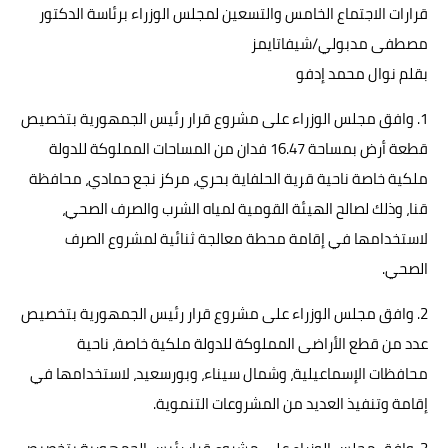
قرارات الاجتماع الخامس والتسعين لمجلس الوزراء برئاسة الدكتور
حوادث وقضايا
مصطفى مدبولي/شيفاتايمز
خدمات
بقلم نوال محمد إدفو
الصحه والجمال
1. وافق مجلس الوزراء على مشروع قرار رئيس الجمهورية بتخصيص
قطعة أرض بمساحة 16.47 فدان من المساحات المملوكة للدولة
فن المطبخ
ملكية خاصة ناحية قرية الحلفاية بحري، مركز نجع حمادي، محافظة
مقالات
قنا، وذلك لصالح الهيئة القومية لمياه الشرب والصرف الصحي،
لاستخدامها في إقامة محطة معالجة ثنائية لمشروع الصرف
الصحي.
2. وافق مجلس الوزراء على مشروع قرار رئيس الجمهورية بتخصيص
عدد من قطع الأراضى المملوكة للدولة ملكية خاصة، ناحية
محافظات الإسماعيلية، وشمال سيناء، وبورسعيد، لاستخدامها في
إقامة وتنفيذ العديد من المشروعات التنموية.