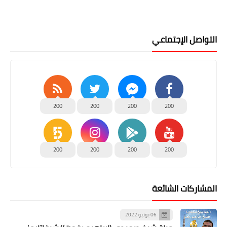
التواصل الإجتماعي
200
200
200
200
200
200
200
200
المشاركات الشائعة
06 يونيو 2022