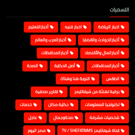
التسميات
اخبار الرياضة
اخبار فنيه
أخبارالتعليم
أخبارالحوادث والقضايا
أخبارالعرب والعالم
أخبارالمال والأقتصاد
أخبارالمحافظات
أخبارالمحافظات،
أصل الحكاية
الصحة
الطقس
النوبة هنا وهناك
برقية تهنئة من شيفاتايمز
تقارير صحفية
تكنولجيا المعلومات
حكاية مكان
خدمات
شخصيات مشرفة
صحةوجمال
عاجل
قناة شيفاتايمز TV / SHEFATAIMS
مصر اليوم