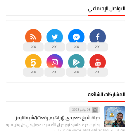
التواصل الإجتماعي
200
200
200
200
200
200
200
200
المشاركات الشائعة
06 يونيو 2022
حياة شيخ صعيدى (إبراهيم رفعت)/شيفاتايمز
بقلم :سحر عبدالسيد أبوبكر إن الله سبحانه جعل في كل زمان فترة
من الرسل، بقايا من أهل العلم، يدعون من ضل إلى …