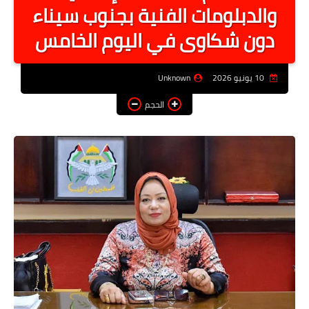
والدبلومات الفنية بجنوب سيناء
أخبار الرياصة
دون شكاوى في اليوم الخامس
الطب البديل
منوعات
10 يونيو 2026
Unknown
خدمات
الحجم
عاجل
اخبار فنيه
التعليم
الصحه
الطقس
معلومه قانونيه
تكنولوجيا المعلومات