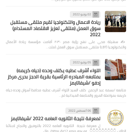
02 يونيو 2022
ريادة الاعمال والتكنولجيا تقيم ملتقى مستقبل
سوق العمل (ملتقى تعزيز الاقتصاد المستدام)
2022
✍️ سهيلة محي على نهج رؤية مصر ٢٠٣٠ أقامت مؤسسة ريادة الأعمال
والتكنولوجيا (LBT) ملتقى مستقبل سوق العمل (ملت…
05 يوليو 2022
اللواء أشرف عطيه يكلف وحده (حياه كريمه)
بمتابعه المبادره الرئاسية بقرية الحجز بحرى مركز
إدفو /شيفاتايمز
متابعه /بسمه عبد الرحمن كلف السيد اللواء أشرف عطيه محافظ أسوان وحده حياه
كريمه بمواصلة المرور والمتابعة الميدانية لم…
06 أغسطس 2022
لمعرفة نتيجة الثانويه العامه 2022 /شيفاتايمز
ل معرفة نتيجة الثانويه العامه 2022 بالتوفيق والنجاح لابنائنا
الطلاب 👇👇👇👇👇👇👇👇👇 https://g12.emis.gov.eg/ وال…