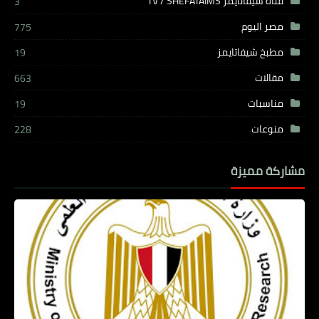
قناة شيفاتايمز TV / SHEFATAIMS
3
مصر اليوم
775
مطبخ شيفاتايمز
19
مقالات
663
مناسبات
19
منوعات
228
مشاركة مميزة