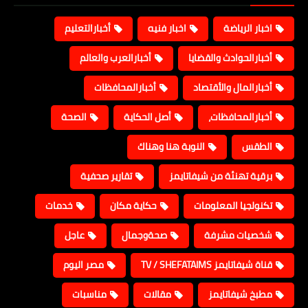
اخبار الرياضة
اخبار فنيه
أخبارالتعليم
أخبارالحوادث والقضايا
أخبارالعرب والعالم
أخبارالمال والأقتصاد
أخبارالمحافظات
أخبارالمحافظات،
أصل الحكاية
الصحة
الطقس
النوبة هنا وهناك
برقية تهنئة من شيفاتايمز
تقارير صحفية
تكنولجيا المعلومات
حكاية مكان
خدمات
شخصيات مشرفة
صحةوجمال
عاجل
قناة شيفاتايمز TV / SHEFATAIMS
مصر اليوم
مطبخ شيفاتايمز
مقالات
مناسبات