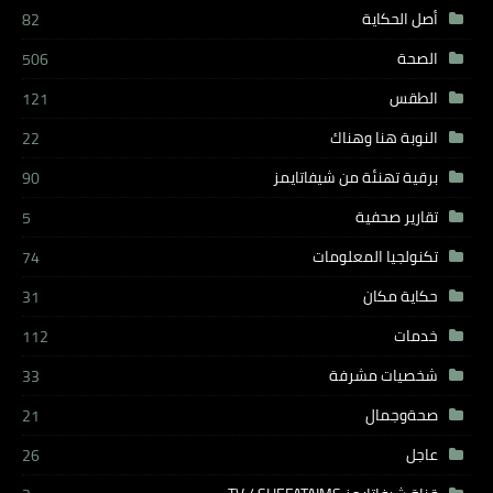
أصل الحكاية
82
الصحة
506
الطقس
121
النوبة هنا وهناك
22
برقية تهنئة من شيفاتايمز
90
تقارير صحفية
5
تكنولجيا المعلومات
74
حكاية مكان
31
خدمات
112
شخصيات مشرفة
33
صحةوجمال
21
عاجل
26