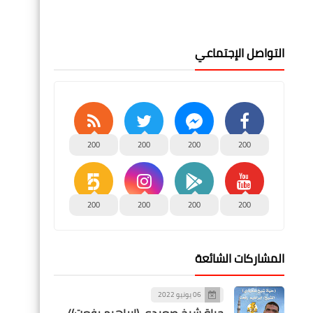
التواصل الإجتماعي
200
200
200
200
200
200
200
200
المشاركات الشائعة
06 يونيو 2022