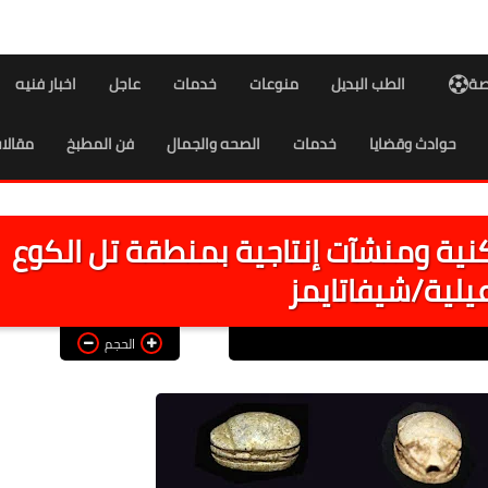
اصة
الطب البديل
منوعات
خدمات
عاجل
اخبار فنيه
حوادث وقضايا
خدمات
الصحه والجمال
فن المطبخ
مقالا
ة ومنشآت إنتاجية بمنطقة تل الكوع
يلية/شيفاتايمز
الحجم