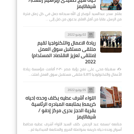
حياة شيخ صعيدى (إبراهيم رفعت)/
شيفاتايمز
بقلم :سحر عبدالسيد أبوبكر إن الله سبحانه جعل في كل زمان فترة
من الرسل، بقايا من أهل العلم، يدعون من ضل إلى …
02 يونيو 2022
ريادة الاعمال والتكنولجيا تقيم
ملتقى مستقبل سوق العمل
(ملتقى تعزيز الاقتصاد المستدام)
2022
✍️ سهيلة محي على نهج رؤية مصر ٢٠٣٠ أقامت مؤسسة ريادة
الأعمال والتكنولوجيا (LBT) ملتقى مستقبل سوق العمل (ملت…
05 يوليو 2022
اللواء أشرف عطيه يكلف وحده (حياه
كريمه) بمتابعه المبادره الرئاسية
بقرية الحجز بحرى مركز إدفو /
شيفاتايمز
متابعه /بسمه عبد الرحمن كلف السيد اللواء أشرف عطيه محافظ
أسوان وحده حياه كريمه بمواصلة المرور والمتابعة الميدانية لم…