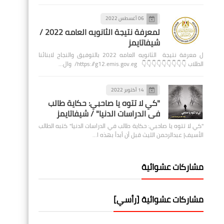
06 أغسطس 2022
لمعرفة نتيجة الثانويه العامه 2022 /
شيفاتايمز
ل معرفة نتيجة الثانويه العامه 2022 بالتوفيق والنجاح لابنائنا
الطلاب 👇👇👇👇👇👇👇👇👇 https://g12.emis.gov.eg/ وال…
14 أكتوبر 2022
"كي لا تتوه يا صاحبي: حكاية طالب
في الدراسات الدنيا" / شيفاتايمز
"كي لا تتوه يا صاحبي: حكاية طالب في الدراسات الدنيا" كتبه الطالب
الأسيف| عبدالرحمن الليث قبل أن أبدأ بهذه ا…
مشاركات عشوائية
مشاركات عشوائية [رأسي]