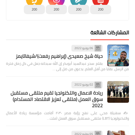
200
200
200
200
المشاركات الشائعة
06 يونيو 2022
حياة شيخ صعيدى (إبراهيم رفعت)/شيفاتايمز
بقلم :سحر عبدالسيد أبوبكر إن الله سبحانه جعل في كل زمان فترة
من الرسل، بقايا من أهل العلم، يدعون من ضل إلى …
02 يونيو 2022
ريادة الاعمال والتكنولجيا تقيم ملتقى مستقبل
سوق العمل (ملتقى تعزيز الاقتصاد المستدام)
2022
✍️ سهيلة محي على نهج رؤية مصر ٢٠٣٠ أقامت مؤسسة ريادة الأعمال
والتكنولوجيا (LBT) ملتقى مستقبل سوق العمل (ملت…
05 يوليو 2022