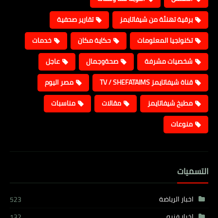
برقية تهنئة من شيفاتايمز
تقارير صحفية
تكنولجيا المعلومات
حكاية مكان
خدمات
شخصيات مشرفة
صحةوجمال
عاجل
قناة شيفاتايمز TV / SHEFATAIMS
مصر اليوم
مطبخ شيفاتايمز
مقالات
مناسبات
منوعات
التسميات
اخبار الرياضة
523
اخبار فنيه
132