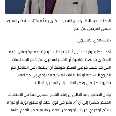
حوادث وقضايا
خدمات
الدكتور وليد الدالي: علاج القدم السكري يبدأ مبكرًا.. والتدخل السريع
يحمي المرضى من البتر
الصحه والجمال
كتبت هدى العيسوى
فن المطبخ
مقالات
أكد الدكتور وليد الدالي، أستاذ جراحات الأوعية الدموية وعلاج القدم
السكري بجامعة القاهرة، أن القدم السكري من أخطر المضاعفات
التي قد تصيب مرضى السكر، موضحًا أن الإهمال في التعامل مع
الجروح البسيطة أو الالتهابات المبكرة قد يؤدي إلى مضاعفات
خطيرة تصل في بعض الحالات إلى الغرغرينا أو البتر.
وقال الدكتور وليد الدالي إن إنقاذ القدم السكري يبدأ من الاكتشاف
المبكر، مشيرًا إلى أن أي تغير في لون الجلد، أو ظهور تورم، أو جرح لا
يلتئم، أو خروج إفرازات، أو وجود رائحة غير طبيعية من القدم، كلها