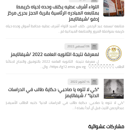
اللواء أشرف عطيه يكلف وحده (حياه كريمه)
بمتابعه المبادره الرئاسية بقرية الحجز بحرى مركز
إدفو /شيفاتايمز
متابعه /بسمه عبد الرحمن كلف السيد اللواء أشرف عطيه محافظ أسوان وحده حياه
كريمه بمواصلة المرور والمتابعة الميدانية لم…
06 أغسطس 2022
لمعرفة نتيجة الثانويه العامه 2022 /شيفاتايمز
ل معرفة نتيجة الثانويه العامه 2022 بالتوفيق والنجاح لابنائنا
الطلاب 👇👇👇👇👇👇👇👇👇 https://g12.emis.gov.eg/ وال…
14 أكتوبر 2022
"كي لا تتوه يا صاحبي: حكاية طالب في الدراسات
الدنيا" / شيفاتايمز
"كي لا تتوه يا صاحبي: حكاية طالب في الدراسات الدنيا" كتبه الطالب الأسيف|
عبدالرحمن الليث قبل أن أبدأ بهذه ا…
مشاركات عشوائية