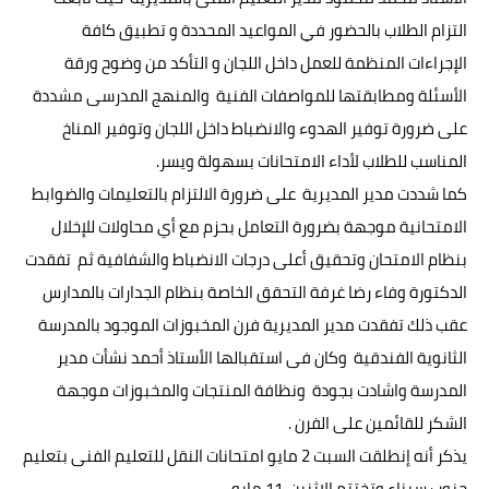
التزام الطلاب بالحضور في المواعيد المحددة و تطبيق كافة
الإجراءات المنظمة للعمل داخل اللجان و التأكد من وضوح ورقة
الأسئلة ومطابقتها للمواصفات الفنية والمنهج المدرسى مشددة
على ضرورة توفير الهدوء والانضباط داخل اللجان وتوفير المناخ
المناسب للطلاب لأداء الامتحانات بسهولة ويسر.
كما شددت مدير المديرية على ضرورة الالتزام بالتعليمات والضوابط
الامتحانية موجهة بضرورة التعامل بحزم مع أي محاولات للإخلال
بنظام الامتحان وتحقيق أعلى درجات الانضباط والشفافية ثم تفقدت
الدكتورة وفاء رضا غرفة التحقق الخاصة بنظام الجدارات بالمدارس
عقب ذلك تفقدت مدير المديرية فرن المخبوزات الموجود بالمدرسة
الثانوية الفندقية وكان فى استقبالها الأستاذ أحمد نشأت مدير
المدرسة واشادت بجودة ونظافة المنتجات والمخبوزات موجهة
الشكر للقائمين على الفرن .
يذكر أنه إنطلقت السبت 2 مايو امتحانات النقل للتعليم الفنى بتعليم
جنوب سيناء وتختتم الاثنين 11 مايو .