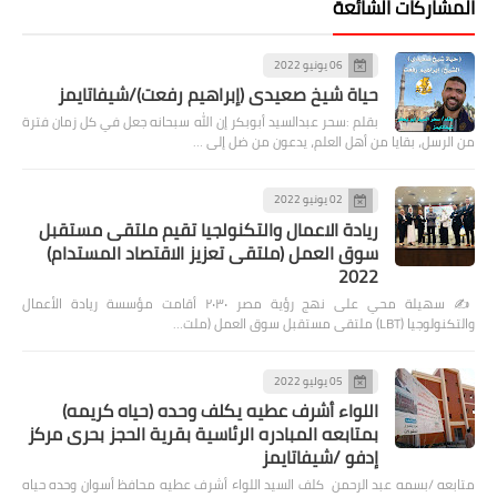
المشاركات الشائعة
06 يونيو 2022
حياة شيخ صعيدى (إبراهيم رفعت)/شيفاتايمز
بقلم :سحر عبدالسيد أبوبكر إن الله سبحانه جعل في كل زمان فترة
من الرسل، بقايا من أهل العلم، يدعون من ضل إلى …
02 يونيو 2022
ريادة الاعمال والتكنولجيا تقيم ملتقى مستقبل
سوق العمل (ملتقى تعزيز الاقتصاد المستدام)
2022
✍️ سهيلة محي على نهج رؤية مصر ٢٠٣٠ أقامت مؤسسة ريادة الأعمال
والتكنولوجيا (LBT) ملتقى مستقبل سوق العمل (ملت…
05 يوليو 2022
اللواء أشرف عطيه يكلف وحده (حياه كريمه)
بمتابعه المبادره الرئاسية بقرية الحجز بحرى مركز
إدفو /شيفاتايمز
متابعه /بسمه عبد الرحمن كلف السيد اللواء أشرف عطيه محافظ أسوان وحده حياه