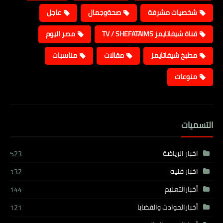
شخصيات مشرفة
صحةوجمال
عاجل
قناة شيفاتايمز TV / SHEFATAIMS
مصر اليوم
مطبخ شيفاتايمز
مقالات
مناسبات
منوعات
التسميات
اخبار الرياضة
523
اخبار فنيه
132
أخبارالتعليم
144
أخبارالحوادث والقضايا
121