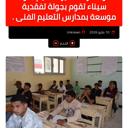
سيناء تقوم بجولة تفقدية
أخبار الرياصة
موسعة بمدارس التعليم الفنى .
الطب البديل
منوعات
10 مايو 2026
Unknown
خدمات
الحجم
عاجل
اخبار فنيه
التعليم
الصحه
الطقس
معلومه قانونيه
تكنولوجيا المعلومات