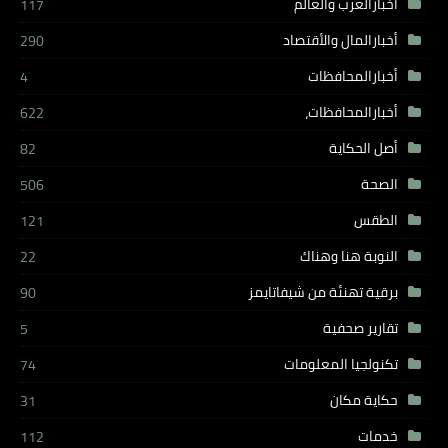
أخبارالعرب والعالم
117
أخبارالمال والأقتصاد
290
أخبارالمحافظات
4
أخبارالمحافظات،
622
أصل الحكاية
82
الصحة
506
الطقس
121
النوبة هنا وهناك
22
برقية تهنئة من شيفاتايمز
90
تقارير صحفية
5
تكنولجيا المعلومات
74
حكاية مكان
31
خدمات
112