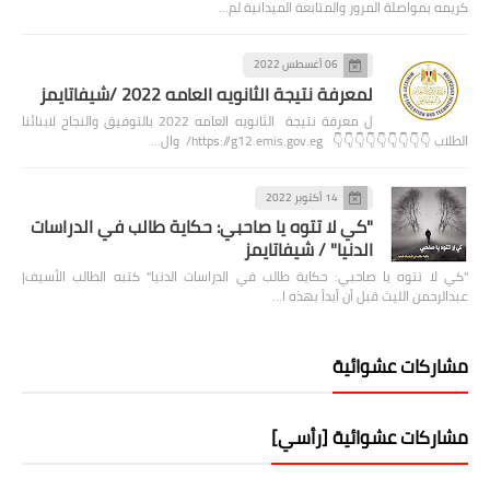
كريمه بمواصلة المرور والمتابعة الميدانية لم…
06 أغسطس 2022
لمعرفة نتيجة الثانويه العامه 2022 /شيفاتايمز
ل معرفة نتيجة الثانويه العامه 2022 بالتوفيق والنجاح لابنائنا
الطلاب 👇👇👇👇👇👇👇👇👇 https://g12.emis.gov.eg/ وال…
14 أكتوبر 2022
"كي لا تتوه يا صاحبي: حكاية طالب في الدراسات
الدنيا" / شيفاتايمز
"كي لا تتوه يا صاحبي: حكاية طالب في الدراسات الدنيا" كتبه الطالب الأسيف|
عبدالرحمن الليث قبل أن أبدأ بهذه ا…
مشاركات عشوائية
مشاركات عشوائية [رأسي]