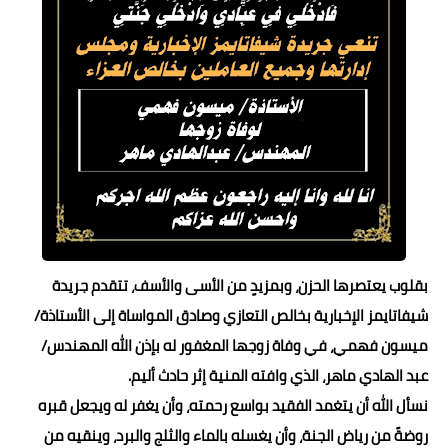
حوادث وقضايا
خدمات
الصحه والجمال
فن المطبخ
مقالات
بقلوب يعتصرها الحزن، وبمزيدٍ من الأسى والأسف، تتقدم جريدة
شيفاتايمز الإخبارية بخالص التعازي وصادق المواساة إلى الأستاذة/
ميسون فهمي، في وفاة زوجها المغفور له بإذن الله المهندس/
عبد الهادي ماهر، الذي وافته المنية إثر حادث أليم.
نسأل الله أن يتغمد الفقيد بواسع رحمته، وأن يغفر له ويجعل قبره
روضةً من رياض الجنة، وأن يغسله بالماء والثلج والبرد، وينقيه من