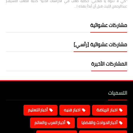
"كي لا تتوه يا صاحبي: حكاية طالب في الدراسات الدنيا" كتبه الطالب الأسيف|
عبدالرحمن الليث قبل أن أبدأ بهذه ا…
مشاركات عشوائية
مشاركات عشوائية [رأسي]
المشاركات الأخيرة
التسميات
اخبار الرياضة
اخبار فنيه
أخبارالتعليم
أخبارالحوادث والقضايا
أخبارالعرب والعالم