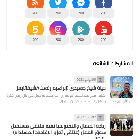
200
200
200
200
200
200
200
200
المشاركات الشائعة
06 يونيو 2022
حياة شيخ صعيدى (إبراهيم رفعت)/شيفاتايمز
بقلم :سحر عبدالسيد أبوبكر إن الله سبحانه جعل في كل زمان فترة
من الرسل، بقايا من أهل العلم، يدعون من ضل إلى …
02 يونيو 2022
ريادة الاعمال والتكنولجيا تقيم ملتقى مستقبل
سوق العمل (ملتقى تعزيز الاقتصاد المستدام)
2022