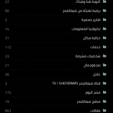
النوبة هنا وهناك
22
برقية تهنئة من شيفاتايمز
90
تقارير صحفية
5
تكنولجيا المعلومات
74
حكاية مكان
31
خدمات
112
شخصيات مشرفة
33
صحةوجمال
21
عاجل
26
قناة شيفاتايمز TV / SHEFATAIMS
3
مصر اليوم
775
مطبخ شيفاتايمز
19
مقالات
663