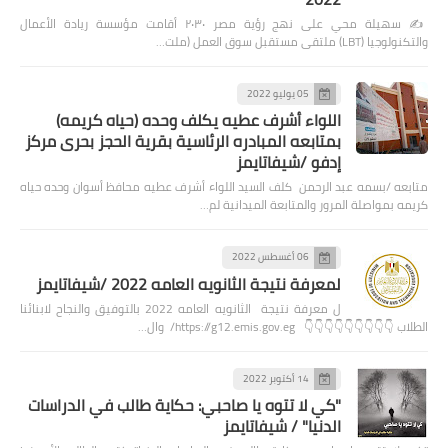
✍️ سهيلة محي على نهج رؤية مصر ٢٠٣٠ أقامت مؤسسة ريادة الأعمال
والتكنولوجيا (LBT) ملتقى مستقبل سوق العمل (ملت…
05 يوليو 2022
اللواء أشرف عطيه يكلف وحده (حياه كريمه)
بمتابعه المبادره الرئاسية بقرية الحجز بحرى مركز
إدفو /شيفاتايمز
متابعه /بسمه عبد الرحمن كلف السيد اللواء أشرف عطيه محافظ أسوان وحده حياه
كريمه بمواصلة المرور والمتابعة الميدانية لم…
06 أغسطس 2022
لمعرفة نتيجة الثانويه العامه 2022 /شيفاتايمز
ل معرفة نتيجة الثانويه العامه 2022 بالتوفيق والنجاح لابنائنا
الطلاب 👇👇👇👇👇👇👇👇👇 https://g12.emis.gov.eg/ وال…
14 أكتوبر 2022
"كي لا تتوه يا صاحبي: حكاية طالب في الدراسات
الدنيا" / شيفاتايمز