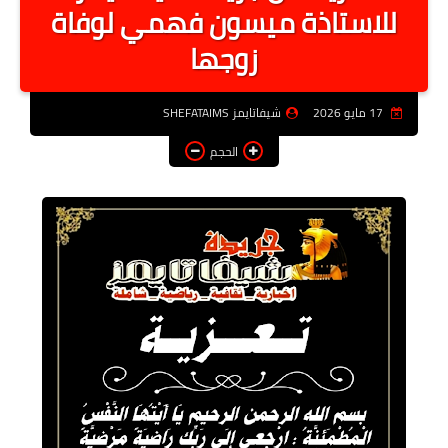
للاستاذة ميسون فهمي لوفاة
أخبار الرياصة
زوجها
الطب البديل
منوعات
17 مايو 2026
شيفاتايمز SHEFATAIMS
خدمات
الحجم
عاجل
اخبار فنيه
التعليم
الصحه
الطقس
معلومه قانونيه
تكنولوجيا المعلومات