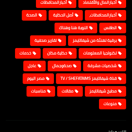
أخبارالمال والأقتصاد
أخبارالمحافظات
أخبارالمحافظات،
أصل الحكاية
الصحة
الطقس
النوبة هنا وهناك
برقية تهنئة من شيفاتايمز
تقارير صحفية
تكنولجيا المعلومات
حكاية مكان
خدمات
شخصيات مشرفة
صحةوجمال
عاجل
قناة شيفاتايمز TV / SHEFATAIMS
مصر اليوم
مطبخ شيفاتايمز
مقالات
مناسبات
منوعات