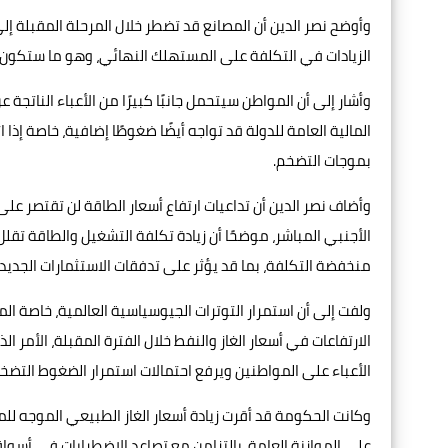
وأوضح نصر الدين أن المصانع قد تضطر خلال المرحلة المقبلة 
الزيادات في التكلفة على المستهلك النهائي، وهو ما ستكون 
وأشار إلى أن المواطن سيتحمل جانبًا كبيرًا من الأعباء الناتجة عن
المالية العامة للدولة قد تواجه أيضًا ضغوطًا إضافية، خاصة إذا 
بموجات التضخم.
وأضاف نصر الدين أن تداعيات ارتفاع أسعار الطاقة لن تقتصر عل
الأجنبي المباشر، موضحًا أن زيادة تكلفة التشغيل والطاقة تقلل
منخفضة التكلفة، بما قد يؤثر على تدفقات الاستثمارات الجدي
ولفت إلى أن استمرار التوترات الجيوسياسية العالمية، خاصة ا
الارتفاعات في أسعار الغاز والنفط خلال الفترة المقبلة، الأمر
الأعباء على المواطنين ويرفع احتمالات استمرار الضغوط التضخ
وكانت الحكومة قد أقرت زيادة أسعار الغاز الطبيعي الموجه لل
على الموازنة العامة، بالتزامن مع تصاعد الاضطرابات في أسواق