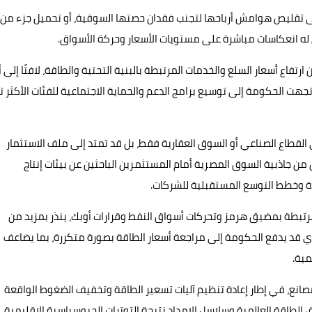
إلى تقليص هوامش أرباحها لتجنب فقدان حصتها السوقية، أو تحميل جزء من
له انعكاسات مباشرة على مستويات الأسعار وحركة الأسواق.
 ارتفاع أسعار السلع والخدمات المرتبطة بالبنية التحتية والطاقة، لافتًا إلى أ
اتجهت الحكومة إلى توسيع برامج الدعم والحماية الاجتماعية للفئات الأكثر تأث
ى القطاع الصناعي أو السوق العقارية فقط، بل قد تمتد إلى ملف الاستثمار
 من جاذبية السوق المصرية أمام المستثمرين الباحثين عن بيئات إنتاج
دة وخطط التوسع المستقبلية للشركات.
لمرتبطة بمضيق هرمز وتحركات أسواق النفط وقرارات أوبك، ينذر بمزيد من
 الذي قد يدفع الحكومة إلى مراجعة أسعار الطاقة بصورة متكررة، بما يضاعف
مية.
مصانع، في إطار إعادة تنظيم آليات تسعير الطاقة وتخفيف الضغوط الواقعة
 الطاقة العالمية وسلاسل الإمداد نتيجة التوترات الجيوسياسية الإقليمية