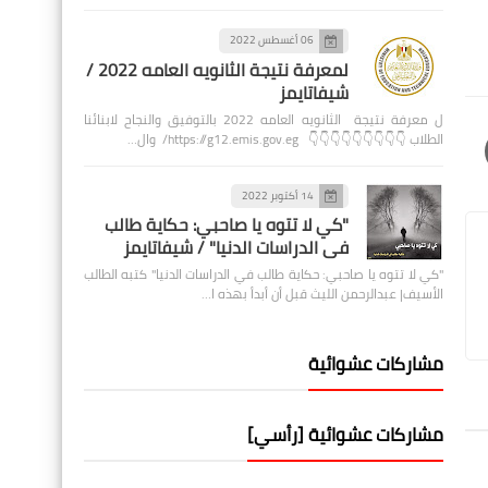
06 أغسطس 2022
لمعرفة نتيجة الثانويه العامه 2022 /
شيفاتايمز
ل معرفة نتيجة الثانويه العامه 2022 بالتوفيق والنجاح لابنائنا
الطلاب 👇👇👇👇👇👇👇👇👇 https://g12.emis.gov.eg/ وال…
14 أكتوبر 2022
"كي لا تتوه يا صاحبي: حكاية طالب
في الدراسات الدنيا" / شيفاتايمز
"كي لا تتوه يا صاحبي: حكاية طالب في الدراسات الدنيا" كتبه الطالب
الأسيف| عبدالرحمن الليث قبل أن أبدأ بهذه ا…
مشاركات عشوائية
مشاركات عشوائية [رأسي]