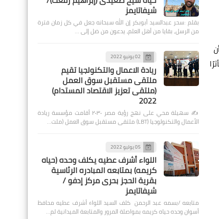
حياة شيخ صعيدى (إبراهيم رفعت)/
شيفاتايمز
بقلم :سحر عبدالسيد أبوبكر إن الله سبحانه جعل في كل زمان فترة
من الرسل، بقايا من أهل العلم، يدعون من ضل إلى …
ن
02 يونيو 2022
رًا
ريادة الاعمال والتكنولجيا تقيم
ملتقى مستقبل سوق العمل
(ملتقى تعزيز الاقتصاد المستدام)
2022
✍️ سهيلة محي على نهج رؤية مصر ٢٠٣٠ أقامت مؤسسة ريادة
الأعمال والتكنولوجيا (LBT) ملتقى مستقبل سوق العمل (ملت…
05 يوليو 2022
اللواء أشرف عطيه يكلف وحده (حياه
كريمه) بمتابعه المبادره الرئاسية
بقرية الحجز بحرى مركز إدفو /
شيفاتايمز
متابعه /بسمه عبد الرحمن كلف السيد اللواء أشرف عطيه محافظ
أسوان وحده حياه كريمه بمواصلة المرور والمتابعة الميدانية لم…