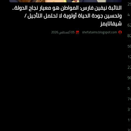
2
النائبة نيفين فارس: المواطن هو معيار نجاح الدولة..
وتحسين جودة الحياة أولوية لا تحتمل التأجيل /
4
شيفاتايمز
6
shefataims.blogspot.com
05 أغسطس 2026
8
5
1
2
9
5
7
3
1
3