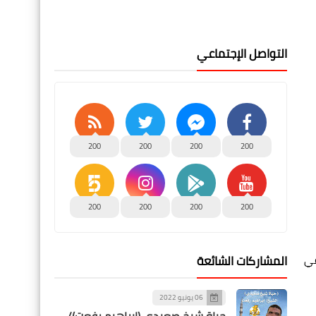
التواصل الإجتماعي
200
200
200
200
200
200
200
200
المشاركات الشائعة
عي
06 يونيو 2022