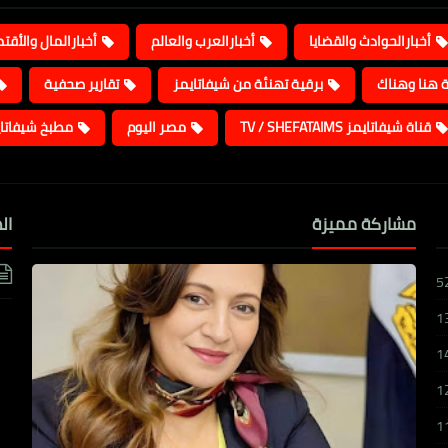
أخبارالحوادث والقضايا
أخبارالعرب والعالم
أخبارالمال والأقت
ة هنا وهناك
برقية تهنئة من شيفاتايمز
تقارير صحفية
قناة شيفاتايمز TV / SHEFATAIMS
مصر اليوم
مطبخ شيفاتا
مشاركة مميزة
ال
5
1
1
1
1