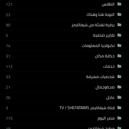
الطقس
121
النوبة هنا وهناك
22
برقية تهنئة من شيفاتايمز
90
تقارير صحفية
5
تكنولجيا المعلومات
74
حكاية مكان
31
خدمات
112
شخصيات مشرفة
33
صحةوجمال
21
عاجل
26
قناة شيفاتايمز TV / SHEFATAIMS
3
مصر اليوم
775
مطبخ شيفاتايمز
19