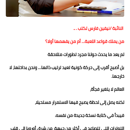
حوادث وقضايا
خدمات
النائبة /نيفين فارس تكتب . ..
الصحه والجمال
من يملك قواعد اللعبة… أم من يفهمها أولا؟
فن المطبخ
لم يعد ما يحدث حولنا مجرد تطورات متلاحقة
مقالات
بل أصبح أقرب إلى حركة كونية تعيد ترتيب ذاتها… ونحن بداخلها، لا
خارجها.
العالم لا يتغير فجأة،
لكنه يصل إلى لحظة يصبح فيها الاستمرار مستحيلا،
فيبدأ في كتابة نسخة جديدة من نفسه.
التوترات التي تتصاعد في أكثر من جبهة، من شرق أوروبا إلى قلب