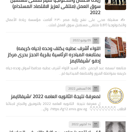
ريادة الاعمال والتكنولجيا تقيم ملتقى مستقبل
سوق العمل (ملتقى تعزيز الاقتصاد المستدام)
2022
✍️ سهيلة محي على نهج رؤية مصر ٢٠٣٠ أقامت مؤسسة ريادة الأعمال
والتكنولوجيا (LBT) ملتقى مستقبل سوق العمل (ملت…
05 يوليو 2022
اللواء أشرف عطيه يكلف وحده (حياه كريمه)
بمتابعه المبادره الرئاسية بقرية الحجز بحرى مركز
إدفو /شيفاتايمز
متابعه /بسمه عبد الرحمن كلف السيد اللواء أشرف عطيه محافظ أسوان وحده حياه
كريمه بمواصلة المرور والمتابعة الميدانية لم…
06 أغسطس 2022
لمعرفة نتيجة الثانويه العامه 2022 /شيفاتايمز
ل معرفة نتيجة الثانويه العامه 2022 بالتوفيق والنجاح لابنائنا
الطلاب 👇👇👇👇👇👇👇👇👇 https://g12.emis.gov.eg/ وال…
14 أكتوبر 2022