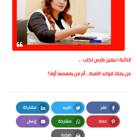
النائبة /نيفين فارس تكتب . ..
من يملك قواعد اللعبة… أم من يفهمها أولا؟
نشر
تغريد
مشاركة
LinkedIn
Twitter
Facebook
حفظ
مشاركة
إرسال
Email
Whatsapp
Pinterest
طباعة