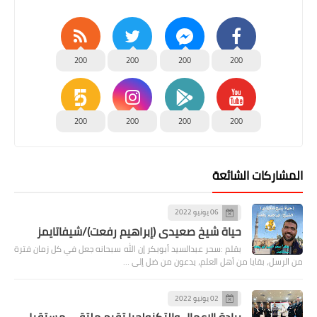
200
200
200
200
200
200
200
200
المشاركات الشائعة
06 يونيو 2022
حياة شيخ صعيدى (إبراهيم رفعت)/شيفاتايمز
بقلم :سحر عبدالسيد أبوبكر إن الله سبحانه جعل في كل زمان فترة
من الرسل، بقايا من أهل العلم، يدعون من ضل إلى …
02 يونيو 2022