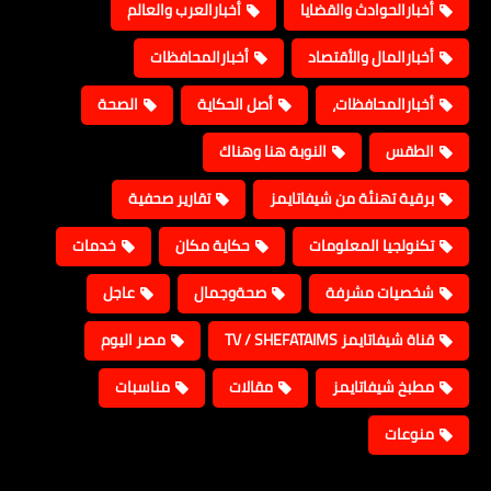
أخبارالحوادث والقضايا
أخبارالعرب والعالم
أخبارالمال والأقتصاد
أخبارالمحافظات
أخبارالمحافظات،
أصل الحكاية
الصحة
الطقس
النوبة هنا وهناك
برقية تهنئة من شيفاتايمز
تقارير صحفية
تكنولجيا المعلومات
حكاية مكان
خدمات
شخصيات مشرفة
صحةوجمال
عاجل
قناة شيفاتايمز TV / SHEFATAIMS
مصر اليوم
مطبخ شيفاتايمز
مقالات
مناسبات
منوعات