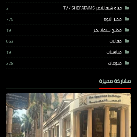
قناة شيفاتايمز TV / SHEFATAIMS
3
مصر اليوم
775
مطبخ شيفاتايمز
19
مقالات
663
مناسبات
19
منوعات
228
مشاركة مميزة