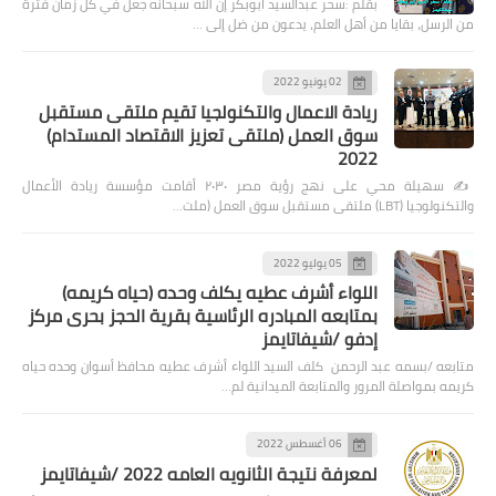
بقلم :سحر عبدالسيد أبوبكر إن الله سبحانه جعل في كل زمان فترة
من الرسل، بقايا من أهل العلم، يدعون من ضل إلى …
02 يونيو 2022
ريادة الاعمال والتكنولجيا تقيم ملتقى مستقبل
سوق العمل (ملتقى تعزيز الاقتصاد المستدام)
2022
✍️ سهيلة محي على نهج رؤية مصر ٢٠٣٠ أقامت مؤسسة ريادة الأعمال
والتكنولوجيا (LBT) ملتقى مستقبل سوق العمل (ملت…
05 يوليو 2022
اللواء أشرف عطيه يكلف وحده (حياه كريمه)
بمتابعه المبادره الرئاسية بقرية الحجز بحرى مركز
إدفو /شيفاتايمز
متابعه /بسمه عبد الرحمن كلف السيد اللواء أشرف عطيه محافظ أسوان وحده حياه
كريمه بمواصلة المرور والمتابعة الميدانية لم…
06 أغسطس 2022
لمعرفة نتيجة الثانويه العامه 2022 /شيفاتايمز