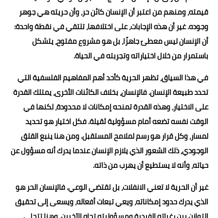
قيمته، ومنهم من اعتبر أن الإنسان كائن حر، وأن حريته هي جوهر
وجوده. غير أن هذه الإجابات، على اختلافها، تلتقي في نقطة واحدة:
أن الإنسان ليس معطىً جاهزًا، بل هو مشروع مفتوح، يتشكل
باستمرار من خلال اختياراته وتجربته في الحياة.
في هذا السياق، تظهر الحرية كأحد أهم المفاهيم الفلسفية التي
تحدد طبيعة الإنسان. فالإنسان، بخلاف الكائنات الأخرى، يمتلك القدرة
على الاختيار، وهذه القدرة تمنحه إمكانات لا محدودة، لكنها في
الوقت نفسه تضعه أمام مسؤولية ثقيلة. فكل اختيار هو تحديد
لمسار، وكل قرار هو رسم لملامح المستقبل. ومن هنا ينبع القلق
الوجودي، ذلك الشعور الذي يلازم الإنسان عندما يدرك أنه مسؤول عن
حياته، وأنه لا يستطيع أن يهرب من ذاته.
غير أن الحرية لا تعني الانفلات، بل تقتضي الوعي. فالإنسان الحر هو
الذي يدرك حدود إمكاناته، ويعي تبعات أفعاله، ويسعى إلى تحقيق
التوازن بين رغباته الفردية ومسؤوليته تجاه الآخرين. وهنا تتجلى