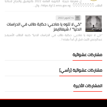
ل معرفة نتيجة الثانويه العامه 2022 بالتوفيق والنجاح لابنائنا
الطلاب 👇👇👇👇👇👇👇👇👇 https://g12.emis.gov.eg/ وال…
14 أكتوبر 2022
"كي لا تتوه يا صاحبي: حكاية طالب في الدراسات
الدنيا" / شيفاتايمز
"كي لا تتوه يا صاحبي: حكاية طالب في الدراسات الدنيا" كتبه الطالب الأسيف|
عبدالرحمن الليث قبل أن أبدأ بهذه ا…
مشاركات عشوائية
مشاركات عشوائية [رأسي]
المشاركات الأخيرة