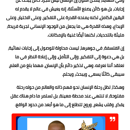
وفي النهاية، يمكن القول إن الإنسان ليس مجرد كائن يبحث عن
إجابات، بل هو كائن يصنع الأسئلة. إنه يعيش في عالم لا يقدم له
اليقين الكامل، لكنه يمنحه القدرة على التفكير، وعلى الاختيار، وعلى
الإبداع. وهذه القدرة هي ما يجعل من الوجود الإنساني تجربة فريدة،
مليئة بالتحديات، لكنها أيضًا غنية بالإمكانات.
إن الفلسفة، في جوهرها، ليست محاولة للوصول إلى إجابات نهائية،
بل هي دعوة إلى التفكير، وإلى التأمل، وإلى إعادة النظر في ما
نعتقد أننا نعرفه. وهي تذكير دائم بأن الإنسان، مهما بلغ من العلم،
سيبقى كائنًا يسعى، ويبحث، ويحلم.
وهكذا، تظل رحلة الإنسان نحو فهم ذاته والعالم من حوله رحلة
مفتوحة، لا تنتهي عند محطة معينة، بل تستمر ما دام هناك عقل
يفكر، وقلب يشعر، وروح تتطلع إلى ما هو أبعد من حدود الواقع.