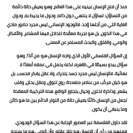
منذ أن فتح الإنسان عينيه على هذا العالم، وهو يعيش حالة دائمة
من التساؤل؛ تساؤل لا ينتهي حول ذاته، وحول ما يحيط به، وحول
الغاية التي من أجلها وُجد. فالوجود الإنساني ليس مجرد حضور مادي
في هذا الكون، بل هو تجربة معقّدة تتداخل فيها المشاعر، والأفكار،
والوعي، والقلق، والبحث المستمر عن المعنى.
إن السؤال الفلسفي الأول الذي واجه الإنسان هو: من أنا؟، وهو
سؤال يبدو بسيطًا في ظاهره، لكنه يحمل في عمقه أبعادًا لا
نهائية. فالإنسان ليس مجرد جسد يتحرك، ولا عقل يفكر فحسب، بل
هو كيان مركّب من عناصر متعددة؛ روح تتوق، وعقل يحلل، وقلب
يشعر، وذاكرة تختزن، وخيال يتجاوز الواقع. هذه التركيبة المعقدة
تجعل من الإنسان كائنًا يعيش حالة من التوتر الدائم بين ما هو كائن
وما ينبغي أن يكون.
لقد حاول الفلاسفة عبر العصور الإجابة عن هذا السؤال الوجودي.
فمنهم من رأى أن الإنسان هو نتاج عقله، وأن الوعي هو ما يمنحه