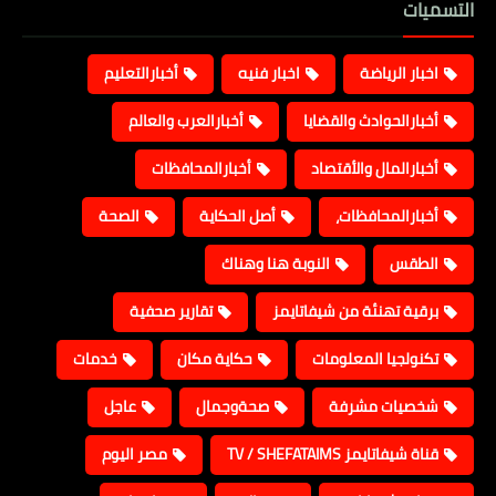
التسميات
اخبار الرياضة
اخبار فنيه
أخبارالتعليم
أخبارالحوادث والقضايا
أخبارالعرب والعالم
أخبارالمال والأقتصاد
أخبارالمحافظات
أخبارالمحافظات،
أصل الحكاية
الصحة
الطقس
النوبة هنا وهناك
برقية تهنئة من شيفاتايمز
تقارير صحفية
تكنولجيا المعلومات
حكاية مكان
خدمات
شخصيات مشرفة
صحةوجمال
عاجل
قناة شيفاتايمز TV / SHEFATAIMS
مصر اليوم