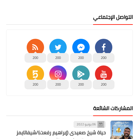
التواصل الإجتماعي
200
200
200
200
200
200
200
200
المشاركات الشائعة
06 يونيو 2022
حياة شيخ صعيدى (إبراهيم رفعت)/شيفاتايمز