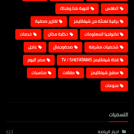
الطقس
النوبة هنا وهناك
برقية تهنئة من شيفاتايمز
تقارير صحفية
تكنولجيا المعلومات
حكاية مكان
خدمات
شخصيات مشرفة
صحةوجمال
عاجل
قناة شيفاتايمز TV / SHEFATAIMS
مصر اليوم
مطبخ شيفاتايمز
مقالات
مناسبات
منوعات
التسميات
اخبار الرياضة
523