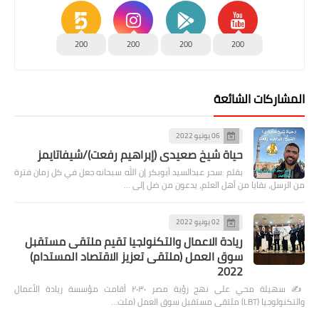
200
200
200
200
المشاركات الشائعة
06 يونيو 2022
حياة شيخ صعيدى (إبراهيم رفعت)/شيفاتايمز
بقلم :سحر عبدالسيد أبوبكر إن الله سبحانه جعل في كل زمان فترة
من الرسل، بقايا من أهل العلم، يدعون من ضل إلى …
02 يونيو 2022
ريادة الاعمال والتكنولجيا تقيم ملتقى مستقبل
سوق العمل (ملتقى تعزيز الاقتصاد المستدام)
2022
✍️ سهيلة محي على نهج رؤية مصر ٢٠٣٠ أقامت مؤسسة ريادة الأعمال
والتكنولوجيا (LBT) ملتقى مستقبل سوق العمل (ملت…