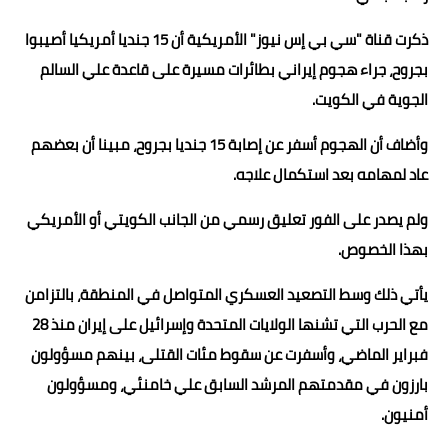
حوادث وقضايا
ذكرت قناة "سي بي إس نيوز" الأمريكية أن 15 جنديا أمريكيا أصيبوا
بجروح، جراء هجوم إيراني بطائرات مسيرة على قاعدة علي السالم
خدمات
الجوية في الكويت.
الصحه والجمال
وأضاف أن الهجوم أسفر عن إصابة 15 جنديا بجروح، مبينا أن بعضهم
فن المطبخ
عاد لمهامه بعد استكمال علاجه.
مقالات
ولم يصدر على الفور تعليق رسمي من الجانب الكويتي أو الأمريكي
بهذا الخصوص.
يأتي ذلك وسط التصعيد العسكري المتواصل في المنطقة، بالتزامن
مع الحرب التي تشنها الولايات المتحدة وإسرائيل على إيران منذ 28
فبراير الماضي، وأسفرت عن سقوط مئات القتلى، بينهم مسؤولون
بارزون في مقدمتهم المرشد السابق علي خامنئي، ومسؤولون
أمنيون.