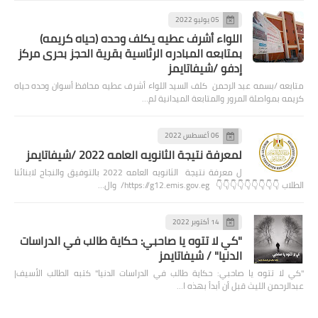
05 يوليو 2022
اللواء أشرف عطيه يكلف وحده (حياه كريمه)
بمتابعه المبادره الرئاسية بقرية الحجز بحرى مركز
إدفو /شيفاتايمز
متابعه /بسمه عبد الرحمن كلف السيد اللواء أشرف عطيه محافظ أسوان وحده حياه
كريمه بمواصلة المرور والمتابعة الميدانية لم…
06 أغسطس 2022
لمعرفة نتيجة الثانويه العامه 2022 /شيفاتايمز
ل معرفة نتيجة الثانويه العامه 2022 بالتوفيق والنجاح لابنائنا
الطلاب 👇👇👇👇👇👇👇👇👇 https://g12.emis.gov.eg/ وال…
14 أكتوبر 2022
"كي لا تتوه يا صاحبي: حكاية طالب في الدراسات
الدنيا" / شيفاتايمز
"كي لا تتوه يا صاحبي: حكاية طالب في الدراسات الدنيا" كتبه الطالب الأسيف|
عبدالرحمن الليث قبل أن أبدأ بهذه ا…