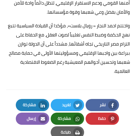
أمنها القومي ودعم الاستقرار الإقليمي، لتظل دائماً واحة للأمن
والأمان بفضل وعي شعبها وقوة مؤسساتها.
واختتم احمد النجار « رويال بلاست»، مؤكدا أن القيادة السياسية تتبع
نهج الحكمة وضبط النفس تغليباً لصوت العقل، مع الحفاظ على
التزام مصر التاريخي تجاه أشقائها، مشدداً على أن الدولة توازن
ببراعة بين واجبها الإقليمي ومسؤوليتها الأولى في حماية مصالح
شعبها وتحسين أحوالهم المعيشية رغم الضغوط الاقتصادية
العالمية.
نشر
تغريد
مشاركة
LinkedIn
Twitter
Facebook
حفظ
مشاركة
إرسال
Email
Whatsapp
Pinterest
طباعة