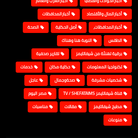
أخبارالحوادث والقضايا
أخبارالعرب والعالم
أخبارالمال والأقتصاد
أخبارالمحافظات
أخبارالمحافظات،
أصل الحكاية
الصحة
الطقس
النوبة هنا وهناك
برقية تهنئة من شيفاتايمز
تقارير صحفية
تكنولجيا المعلومات
حكاية مكان
خدمات
شخصيات مشرفة
صحةوجمال
عاجل
قناة شيفاتايمز TV / SHEFATAIMS
مصر اليوم
مطبخ شيفاتايمز
مقالات
مناسبات
منوعات