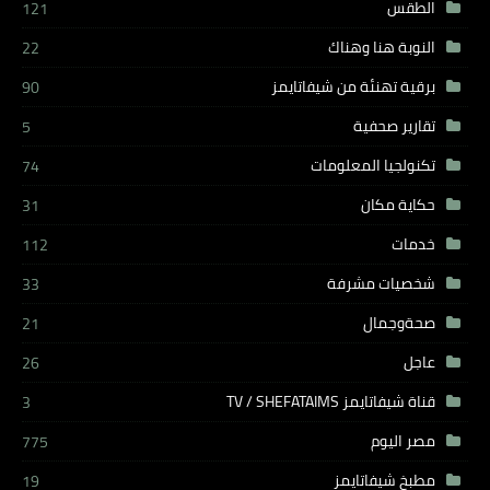
الطقس
121
النوبة هنا وهناك
22
برقية تهنئة من شيفاتايمز
90
تقارير صحفية
5
تكنولجيا المعلومات
74
حكاية مكان
31
خدمات
112
شخصيات مشرفة
33
صحةوجمال
21
عاجل
26
قناة شيفاتايمز TV / SHEFATAIMS
3
مصر اليوم
775
مطبخ شيفاتايمز
19