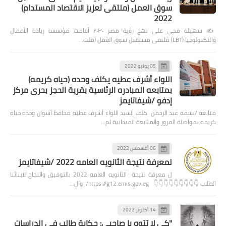
سوق العمل (ملتقى تعزيز الاقتصاد المستدام)
2022
✍️ سهيلة محي على نهج رؤية مصر ٢٠٣٠ أقامت مؤسسة ريادة الأعمال
والتكنولوجيا (LBT) ملتقى مستقبل سوق العمل (ملت…
05 يوليو 2022
اللواء أشرف عطيه يكلف وحده (حياه كريمه)
بمتابعه المبادره الرئاسية بقرية الحجز بحرى مركز
إدفو /شيفاتايمز
متابعه /بسمه عبد الرحمن كلف السيد اللواء أشرف عطيه محافظ أسوان وحده حياه
كريمه بمواصلة المرور والمتابعة الميدانية لم…
06 أغسطس 2022
لمعرفة نتيجة الثانويه العامه 2022 /شيفاتايمز
ل معرفة نتيجة الثانويه العامه 2022 بالتوفيق والنجاح لابنائنا
الطلاب 👇👇👇👇👇👇👇👇👇 https://g12.emis.gov.eg/ وال…
14 أكتوبر 2022
"كي لا تتوه يا صاحبي: حكاية طالب في الدراسات