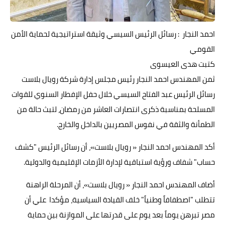
حوادث وقضايا
احمد النجار : رسائل الرئيس السيسي وثيقة استراتيجية لحماية الأمن
خدمات
القومي
الصحه والجمال
كتبت هدى العيسوى
فن المطبخ
ثمن المهندس احمد النجار رئيس مجلس إدارة شركة رويال بلاست
رسائل الرئيس عبد الفتاح السيسي خلال حفل الإفطار السنوي للقوات
مقالات
المسلحة بمناسبة ذكرى انتصارات العاشر من رمضان، لتبث حالة من
الطمأنة والثقة في نفوس المصريين بالداخل والخارج.
أكد المهندس احمد النجار « رويال بلاست»، أن رسائل الرئيس "كشف
حساب" شفاف ورؤية استباقية لإدارة الأزمات الإقليمية والدولية.
أضاف المهندس احمد النجار « رويال بلاست»، أن المرحلة الراهنة
تتطلب "اصطفافاً وطنياً" خلف القيادة السياسية، مؤكدا علي أن
مصر تبرهن يوماً بعد يوم على قدرتها على الموازنة بين حماية