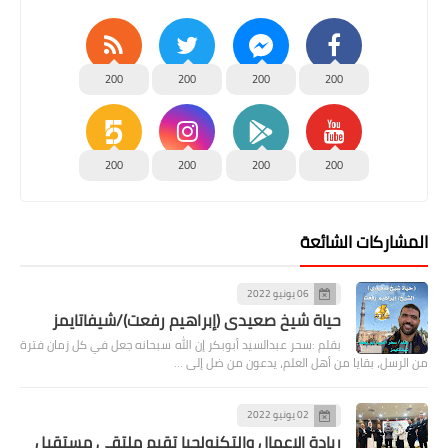
200
200
200
200
200
200
200
200
المشاركات الشائعة
06 يونيو 2022
حياة شيخ صعيدى (إبراهيم رفعت)/شيفاتايمز
بقلم :سحر عبدالسيد أبوبكر إن الله سبحانه جعل في كل زمان فترة
من الرسل، بقايا من أهل العلم، يدعون من ضل إلى …
02 يونيو 2022
ريادة الاعمال والتكنولجيا تقيم ملتقى مستقبل