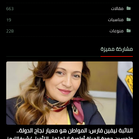
مقالات
663
مناسبات
19
منوعات
228
مشاركة مميزة
النائبة نيفين فارس: المواطن هو معيار نجاح الدولة..
وتحسين جودة الحياة أولوية لا تحتمل التأجيل /شيفاتايمز