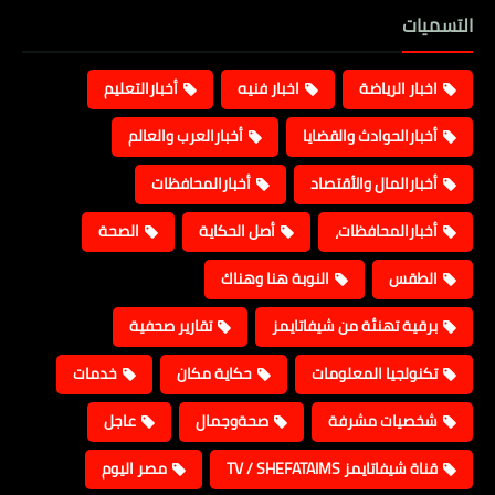
التسميات
اخبار الرياضة
اخبار فنيه
أخبارالتعليم
أخبارالحوادث والقضايا
أخبارالعرب والعالم
أخبارالمال والأقتصاد
أخبارالمحافظات
أخبارالمحافظات،
أصل الحكاية
الصحة
الطقس
النوبة هنا وهناك
برقية تهنئة من شيفاتايمز
تقارير صحفية
تكنولجيا المعلومات
حكاية مكان
خدمات
شخصيات مشرفة
صحةوجمال
عاجل
قناة شيفاتايمز TV / SHEFATAIMS
مصر اليوم