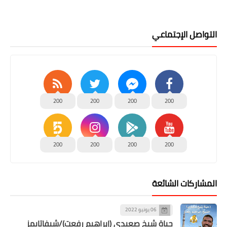
التواصل الإجتماعي
200
200
200
200
200
200
200
200
المشاركات الشائعة
06 يونيو 2022
حياة شيخ صعيدى (إبراهيم رفعت)/شيفاتايمز