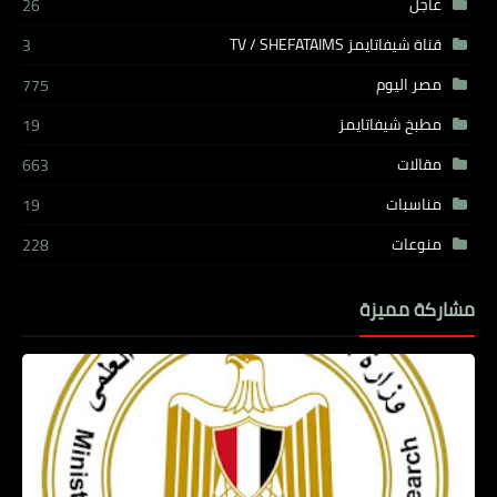
عاجل
26
قناة شيفاتايمز TV / SHEFATAIMS
3
مصر اليوم
775
مطبخ شيفاتايمز
19
مقالات
663
مناسبات
19
منوعات
228
مشاركة مميزة