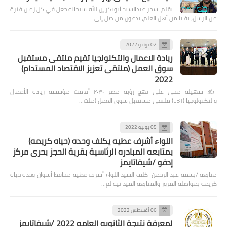
بقلم :سحر عبدالسيد أبوبكر إن الله سبحانه جعل في كل زمان فترة
من الرسل، بقايا من أهل العلم، يدعون من ضل إلى …
02 يونيو 2022
ريادة الاعمال والتكنولجيا تقيم ملتقى مستقبل
سوق العمل (ملتقى تعزيز الاقتصاد المستدام)
2022
✍️ سهيلة محي على نهج رؤية مصر ٢٠٣٠ أقامت مؤسسة ريادة الأعمال
والتكنولوجيا (LBT) ملتقى مستقبل سوق العمل (ملت…
05 يوليو 2022
اللواء أشرف عطيه يكلف وحده (حياه كريمه)
بمتابعه المبادره الرئاسية بقرية الحجز بحرى مركز
إدفو /شيفاتايمز
متابعه /بسمه عبد الرحمن كلف السيد اللواء أشرف عطيه محافظ أسوان وحده حياه
كريمه بمواصلة المرور والمتابعة الميدانية لم…
06 أغسطس 2022
لمعرفة نتيجة الثانويه العامه 2022 /شيفاتايمز