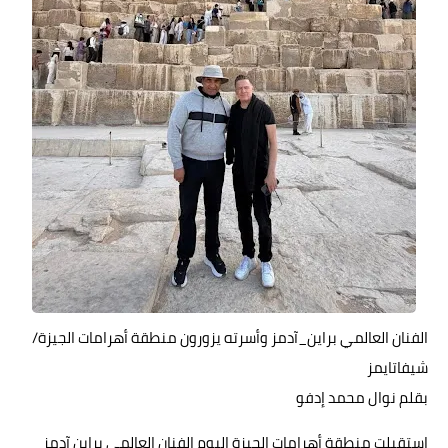
الفنان العالمي براين_آدمز وأسرته يزورون منطقة أهرامات الجيزة/
شيفاتايمز
بقلم نوال محمد إدفو
استقبلت منطقة أهرامات الجيزة اليوم الفنان العالمي براين آدمز