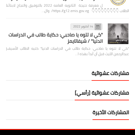
ل معرفة نتيجة الثانويه العامه 2022 بالتوفيق والنجاح لابنائنا
الطلاب 👇👇👇👇👇👇👇👇👇 https://g12.emis.gov.eg/ وال…
14 أكتوبر 2022
"كي لا تتوه يا صاحبي: حكاية طالب في الدراسات
الدنيا" / شيفاتايمز
"كي لا تتوه يا صاحبي: حكاية طالب في الدراسات الدنيا" كتبه الطالب الأسيف|
عبدالرحمن الليث قبل أن أبدأ بهذه ا…
مشاركات عشوائية
مشاركات عشوائية [رأسي]
المشاركات الأخيرة