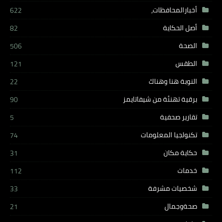
أخبارالمحافظات،
622
أصل الحكاية
82
الصحة
506
الطقس
121
النوبة هنا وهناك
22
برقية تهنئة من شيفاتايمز
90
تقارير صحفية
5
تكنولجيا المعلومات
74
حكاية مكان
31
خدمات
112
شخصيات مشرفة
33
صحةوجمال
21