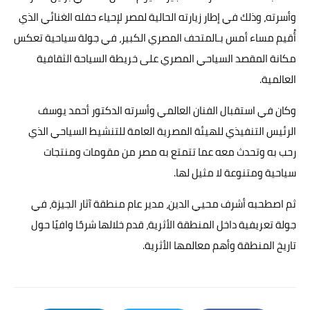
وأسرته، وذلك في إطار زيارته الحالية لمصر لإحياء حفله الغنائي الذي
أُقيم مساء أمس بـالمتحف المصري الكبير، في جولة سياحية تعكس
مكانة المقصد السياحي المصري على خريطة السياحة الثقافية
العالمية.
وكان في استقبال الفنان العالمي وأسرته الدكتور أحمد يوسف
الرئيس التنفيذي للهيئة المصرية العامة للتنشيط السياحي الذي
رحب به وتحدث معه عما تتمتع به مصر من مقومات ومنتجات
سياحية ومتنوعة لا مثيل لها.
ثم اصطحبه أشرف محيي الدين، مدير عام منطقة آثار الجيزة، في
جولة تعريفية داخل المنطقة الأثرية، قدم خلالها شرحًا وافيًا حول
تاريخ المنطقة وأهم معالمها الأثرية.