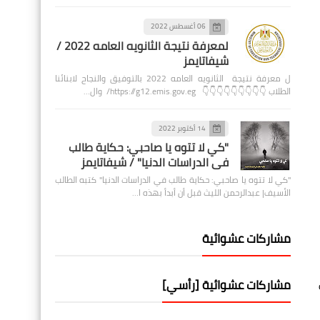
06 أغسطس 2022
لمعرفة نتيجة الثانويه العامه 2022 /
شيفاتايمز
ل معرفة نتيجة الثانويه العامه 2022 بالتوفيق والنجاح لابنائنا
الطلاب 👇👇👇👇👇👇👇👇👇 https://g12.emis.gov.eg/ وال…
14 أكتوبر 2022
"كي لا تتوه يا صاحبي: حكاية طالب
في الدراسات الدنيا" / شيفاتايمز
"كي لا تتوه يا صاحبي: حكاية طالب في الدراسات الدنيا" كتبه الطالب
الأسيف| عبدالرحمن الليث قبل أن أبدأ بهذه ا…
مشاركات عشوائية
مشاركات عشوائية [رأسي]