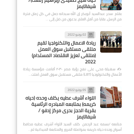
حياة شيخ صعيدى (إبراهيم رفعت)/
شيفاتايمز
بقلم :سحر عبدالسيد أبوبكر إن الله سبحانه جعل في كل زمان فترة
من الرسل، بقايا من أهل العلم، يدعون من ضل إلى …
02 يونيو 2022
ريادة الاعمال والتكنولجيا تقيم
ملتقى مستقبل سوق العمل
(ملتقى تعزيز الاقتصاد المستدام)
2022
✍️ سهيلة محي على نهج رؤية مصر ٢٠٣٠ أقامت مؤسسة ريادة
الأعمال والتكنولوجيا (LBT) ملتقى مستقبل سوق العمل (ملت…
05 يوليو 2022
اللواء أشرف عطيه يكلف وحده (حياه
كريمه) بمتابعه المبادره الرئاسية
بقرية الحجز بحرى مركز إدفو /
شيفاتايمز
متابعه /بسمه عبد الرحمن كلف السيد اللواء أشرف عطيه محافظ
أسوان وحده حياه كريمه بمواصلة المرور والمتابعة الميدانية لم…