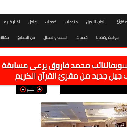
اصة
الطب البديل
منوعات
خدمات
عاجل
اخبار فنيه
حوادث وقضايا
خدمات
الصحه والجمال
فن المطبخ
مقالا
ناء بني سويفالنائب محمد فاروق يرعى مسابقة
جيل جديد من مقرئ القرآن الكريم
الحجم