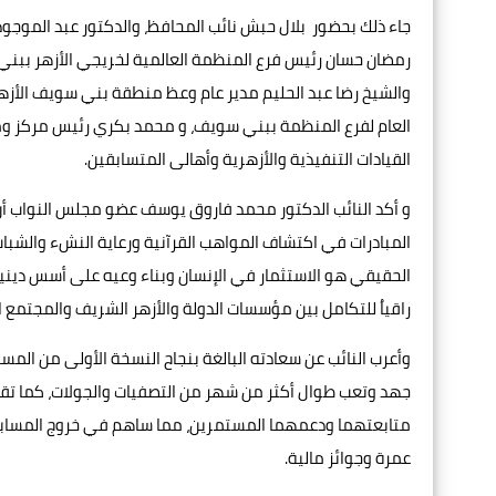
جاء ذلك بحضور بلال حبش نائب المحافظ، والدكتور عبد الموجود 
رمضان حسان رئيس فرع المنظمة العالمية لخريجي الأزهر ببني 
والشيخ رضا عبد الحليم مدير عام وعظ منطقة بني سويف الأزهري
العام لفرع المنظمة ببني سويف، و محمد بكري رئيس مركز ومد
القيادات التنفيذية والأزهرية وأهالى المتسابقين.
و أكد النائب الدكتور محمد فاروق يوسف عضو مجلس النواب أن د
المبادرات في اكتشاف المواهب القرآنية ورعاية النشء والشباب
الحقيقي هو الاستثمار في الإنسان وبناء وعيه على أسس دينية
راقياُ للتكامل بين مؤسسات الدولة والأزهر الشريف والمجتمع ا
وأعرب النائب عن سعادته البالغة بنجاح النسخة الأولى من المس
جهد وتعب طوال أكثر من شهر من التصفيات والجولات، كما تق
عمرة وجوائز مالية.