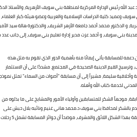
عبد الله رئيس الإدارة المركزية لمنطقة بني سويف الأزهرية، والأستاذ الدك
سويف وعميد كلية الدراسات الإسلامية والعربية وعضو هيئة كبار العلماء،
ة، و الدكتور محمد أحمد جامعة الأزهر الشريف، والدكتورة هالة سيد الأمي
ينة بني سويف، و أحمد عزت مدير إدارة تعليم بني سويف، إلى جانب عدد 
عمه للمسابقة يأتي إيمانًا منه بأهمية الدور الذي تقوم به مثل هذه
، وترسيخ القيم الدينية الصحيحة في المجتمع، مشددًا على أن الاستثمار
 وأخلاقية سليمة، مشيراً إلى أن مسابقة "أصوات من السماء" تمثل نموذجاُ
لمدني لخدمة كتاب الله وأهله.
ابقة، موجهاً الشكر للمتسابقين وأولياء الأمور والمشايخ على ما بذلوه من
دم بالشكر لمحافظ بني سويف د.محمد هاني غنيم ونائبه بلال حبش على
متابعتهما ودعمهما المستمرين، مما ساهم في خروج المسابقة بهذا الشكل اللائق والمشرف، موضحاً أن جوائز المسابقة تشمل 5 رحلات