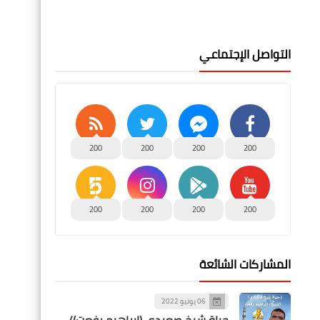
التواصل الإجتماعي
200
200
200
200
200
200
200
200
المشاركات الشائعة
06 يونيو 2022