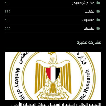
مطبخ شيفاتايمز
19
مقالات
663
مناسبات
19
منوعات
228
مشاركة مميزة
التعليم العالي: استمرار تسجيل رغبات المرحلة الأولى..