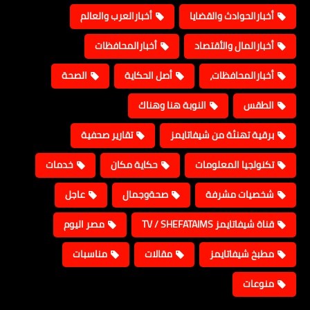
أخبارالحوادث والقضايا
أخبارالعرب والعالم
أخبارالمال والأقتصاد
أخبارالمحافظات
أخبارالمحافظات،
أصل الحكاية
الصحة
الطقس
النوبة هنا وهناك
برقية تهنئة من شيفاتايمز
تقارير صحفية
تكنولجيا المعلومات
حكاية مكان
خدمات
شخصيات مشرفة
صحةوجمال
عاجل
قناة شيفاتايمز TV / SHEFATAIMS
مصر اليوم
مطبخ شيفاتايمز
مقالات
مناسبات
منوعات