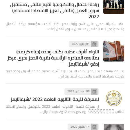
ريادة الاعمال والتكنولجيا تقيم ملتقى مستقبل
سوق العمل (ملتقى تعزيز الاقتصاد المستدام)
2022
✍️ سهيلة محي على نهج رؤية مصر ٢٠٣٠ أقامت مؤسسة ريادة الأعمال
والتكنولوجيا (LBT) ملتقى مستقبل سوق العمل (ملت…
05 يوليو 2022
اللواء أشرف عطيه يكلف وحده (حياه كريمه)
بمتابعه المبادره الرئاسية بقرية الحجز بحرى مركز
إدفو /شيفاتايمز
متابعه /بسمه عبد الرحمن كلف السيد اللواء أشرف عطيه محافظ أسوان وحده حياه
كريمه بمواصلة المرور والمتابعة الميدانية لم…
06 أغسطس 2022
لمعرفة نتيجة الثانويه العامه 2022 /شيفاتايمز
ل معرفة نتيجة الثانويه العامه 2022 بالتوفيق والنجاح لابنائنا
الطلاب 👇👇👇👇👇👇👇👇👇 https://g12.emis.gov.eg/ وال…
14 أكتوبر 2022