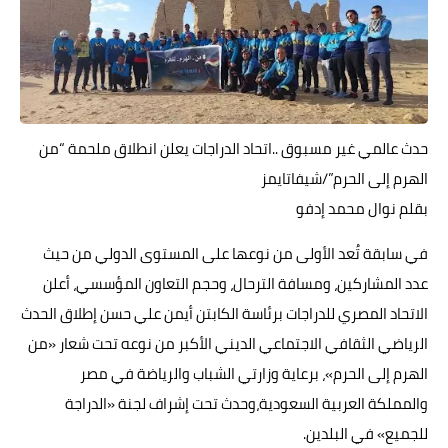
حوادث وقضايا
خدمات
الصحه والجمال
حدث عالمي غير مسبوق ..اتحاد الدراجات يعلن انطلاق ملحمة “من
فن المطبخ
الهرم إلى الحرم”/شيفاتايمز
مقالات
بقلم نوال محمد إدفو
في سابقة تُعد الأولى من نوعها على المستوى الدولي من حيث
عدد المشاركين، ومسافة الترحال، وحجم التعاون المؤسسي، أعلن
الاتحاد المصري للدراجات برئاسة الكابتن أيمن علي حسن إطلاق الحدث
الرياضي الثقافي الاجتماعي الديني الأكبر من نوعه تحت شعار «من
الهرم إلى الحرم»، برعاية وزارتي الشباب والرياضة في مصر
والمملكة العربية السعودية،وحدث تحت إشراف لجنة «الدراجة
للجميع» في البلدين.