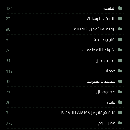
الطقس
121
النوبة هنا وهناك
22
برقية تهنئة من شيفاتايمز
90
تقارير صحفية
5
تكنولجيا المعلومات
74
حكاية مكان
31
خدمات
112
شخصيات مشرفة
33
صحةوجمال
21
عاجل
26
قناة شيفاتايمز TV / SHEFATAIMS
3
مصر اليوم
775