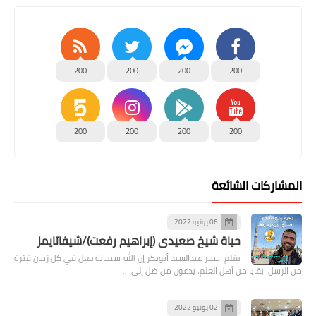
200
200
200
200
200
200
200
200
المشاركات الشائعة
06 يونيو 2022
حياة شيخ صعيدى (إبراهيم رفعت)/شيفاتايمز
بقلم :سحر عبدالسيد أبوبكر إن الله سبحانه جعل في كل زمان فترة
من الرسل، بقايا من أهل العلم، يدعون من ضل إلى …
02 يونيو 2022