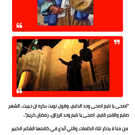
حوادث وقضايا
خدمات
الصحه والجمال
فن المطبخ
مقالات
"اصحى يا نايم اصحى وحد الدايم.. وقول نويت بكره ان حييت.. الشهر
صايم والفجر قايم.. اصحى يا نايم وحد الرزاق.. رمضان كريم"..
من منا لا يذكر تلك الكلمات، والتي أبدع في كتابتها الشاعر الكبير