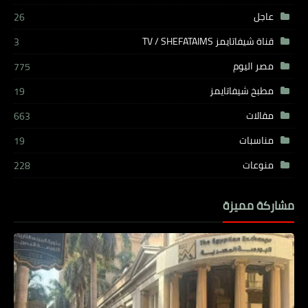
عاجل
26
قناة شيفاتايمز TV / SHEFATAIMS
3
مصر اليوم
775
مطبخ شيفاتايمز
19
مقالات
663
مناسبات
19
منوعات
228
مشاركة مميزة