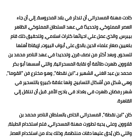
كادت مهنة المسحراتي أن تندثر في بلاد المحروسة، إلي أن جاء
العصر المملوكي، وتحديدًا في عهد السلطان المملوكي، الظاهر
بيبرس، والذي عمل علي احيائها كتراث اسلامي، ولتحقيق ذلك قام
بتعيين صغار علماء الدين بالدق على أبواب البيوت، لإيقاظ أهلها
للسحور، وبعد أكثر من نصف قرن، وتحديدا في عهد الناصر محمد بن
قلاوون، ظهرت طائفة أو نقابة المسحراتية، والتي أسسها أبو بكر
محمد بن عبد الغني، الشهير بـ"ابن نقطة"، وهو مخترع فن "القوما"،
وهي شكل من أشكال التسابيح، ولها علاقة كبيرو بالتسحير في
شهر رمضان، ظهرت في بغداد في بادئ الأمر، قبل أن تنتقل إلي
القاهرة.
كان "ابن نقطة"، المسحراتي الخاص بالسلطان الناصر محمد بن
قلاوون، وعلي يديه تطورت مهنة المسحراتي، فتم استخدام الطبلة،
والتي كان يُدق عليها دقات منتظمة، وذلك بدلا من استخدام العصا،