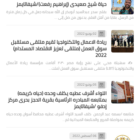
حياة شيخ صعيدى (إبراهيم رفعت)/شيفاتايمز
بقلم :سحر عبدالسيد أبوبكر إن الله سبحانه جعل في كل زمان فترة
من الرسل، بقايا من أهل العلم، يدعون من ضل إلى …
02 يونيو 2022
ريادة الاعمال والتكنولجيا تقيم ملتقى مستقبل
سوق العمل (ملتقى تعزيز الاقتصاد المستدام)
2022
✍️ سهيلة محي على نهج رؤية مصر ٢٠٣٠ أقامت مؤسسة ريادة الأعمال
والتكنولوجيا (LBT) ملتقى مستقبل سوق العمل (ملت…
05 يوليو 2022
اللواء أشرف عطيه يكلف وحده (حياه كريمه)
بمتابعه المبادره الرئاسية بقرية الحجز بحرى مركز
إدفو /شيفاتايمز
متابعه /بسمه عبد الرحمن كلف السيد اللواء أشرف عطيه محافظ أسوان وحده حياه
كريمه بمواصلة المرور والمتابعة الميدانية لم…
06 أغسطس 2022