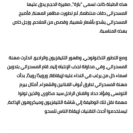
هذه الطبلة كانت تسمى "بازة"، صغيرة الحجم يدق عليها
المسحراتى دقات منتظمة، ثم تطورت مظاهر المهنة، فأصبح
المسحراتي يشدو بأشعار شعبية، وقصص من الملاحم، وزجل خاص
بهذه المناسبة.
ومع التطور التكنولوجي، وظهور التليفزيون والراديو، اندثرت مهنة
المسحراتي، وفي محاولة لجذب الإنتباه إليه، قام المسحراتي بتدوين
اسماء كل من يرغب في النداء عليه لإيقاظة، ورويدًا رويدًا، بدأت
مهنة المسحراتي تطرق أبواب الفنانين والشعراء، أمثال بيرم
التونسى وفؤاد حداد والفنان الراحل سيد مكاوى، والذين تولوا
مهمة نقل تلك الوظيفة إلي شاشة التليفزيون وميكروفون الإذاعة،
ليستخدموا أحدث التقنيات لإيقاظ الناس للسحو