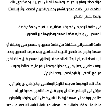
فؤاد حداد، وقام بتلحينها وغناءها الفنان الكبير سيد مكاوي، تلك
الكلمات التي كانت عنوان لشهر رمضان الكريم، أضحت تراثًا إسلاميًا
يرتبط بشهر الصيام.
في حلقة اليوم من قطوف رمضانيه نستعرض معكم قصة
المسحراتي وبداية هذه المهنة وتطورها عبر العصور .
كلمة المسحراتي مشتقة من كلمة سحور، والمسحر هي وظيفة أو
مهمة يقوم بها شخص لتنبيه المسلمين ببدء موعد السحور، وبدء
الإستعداد للصيام، تبدأ تلك المهمة بإنطلاق المسحر قبل صلاة الفجر
بوقت كافي، يحمل في يده طبلة وعصا، ينقر عليها صائحًا بصوت
مرتفع "اصحى يا نايم اصحى وحد الدايم"،
بدأت تلك الوظيفة مع بدء التاريخ الإسلامي، وكان بلال بن رباح، أول
مؤذن في الإسلام، اعتاد أن يخرج قبل صلاة الفجر بصحبة ابن أم
كلثوم، ويقومان بمهمة إيقاظ الناس، فكان الأول يطوف بالشوارع
والطرقات مؤذنا طوال شهر رمضان، فيتناول الناس السحور، في حين