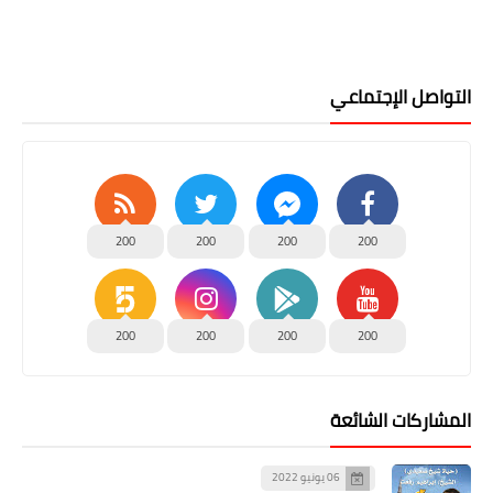
التواصل الإجتماعي
200
200
200
200
200
200
200
200
المشاركات الشائعة
06 يونيو 2022