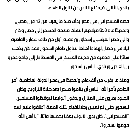
ينادي الثاني، فيمتنع الناس عن تناول الطعام.
قصة المسحراتي في مصر بدأت منذ ما يقرب من 12 قرن مضي،
وتحديدًا عام 853 ميلادية، انتقلت مهمة المسحر إلي مصر، وكان
والي مصر العباسي، إسحاق بن عقبة، أول من طاف شوارع القاهرة،
ليلًا في رمضان لإيقاظ أهلها لتناول طعام السحور، فقد كان يذهب
سائرًا على قدميه من مدينة العسكر في الفسطاط، إلى جامع عمرو
بن العاص، وينادي الناس بالسحور.
ومنذ ما يقرب من ألف عام، وتحديدًا في عصر الدولة الفاطمية، أمر
الحاكم بأمر الله، الناس أن يناموا مبكرا بعد صلاة التراويح، وكان
الجنود يمرون على المنازل ويدقون أبوابها ليوقظوا المسلمين
للسحور، حتي تم تعيين رجلا للقيام بتلك المهة، أطلفوا عليم اسم
"المسحراتى"، كان يدق الأبواب بعصًا يحملها قائلاً: "يا أهل الله
قوموا تسحروا".