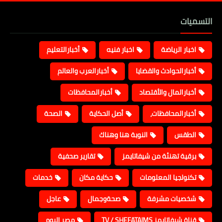
التسميات
اخبار الرياضة
اخبار فنيه
أخبارالتعليم
أخبارالحوادث والقضايا
أخبارالعرب والعالم
أخبارالمال والأقتصاد
أخبارالمحافظات
أخبارالمحافظات،
أصل الحكاية
الصحة
الطقس
النوبة هنا وهناك
برقية تهنئة من شيفاتايمز
تقارير صحفية
تكنولجيا المعلومات
حكاية مكان
خدمات
شخصيات مشرفة
صحةوجمال
عاجل
قناة شيفاتايمز TV / SHEFATAIMS
مصر اليوم