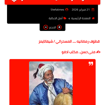
أخبار الرياصة
21 فبراير 2026
Shefatimes
الطب البديل
الصفحة الرئيسية
أصل الحكاية
منوعات
الحجم
خدمات
قطوف رمضانيه ..... المسحراتي / شيفاتايمز
عاجل
✍️ منى حسن ـ مكتب ادفو
اخبار فنيه
التعليم
الصحه
الطقس
معلومه قانونيه
تكنولوجيا المعلومات