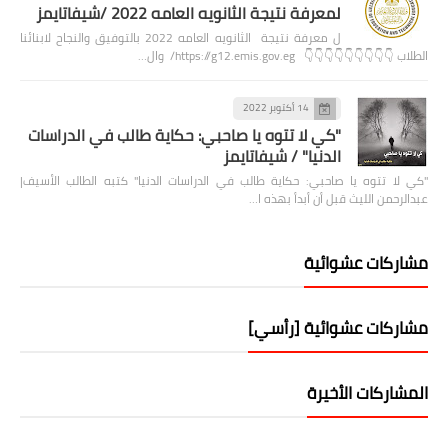
لمعرفة نتيجة الثانويه العامه 2022 /شيفاتايمز
ل معرفة نتيجة الثانويه العامه 2022 بالتوفيق والنجاح لابنائنا
الطلاب 👇👇👇👇👇👇👇👇👇 https://g12.emis.gov.eg/ وال…
14 أكتوبر 2022
"كي لا تتوه يا صاحبي: حكاية طالب في الدراسات
الدنيا" / شيفاتايمز
"كي لا تتوه يا صاحبي: حكاية طالب في الدراسات الدنيا" كتبه الطالب الأسيف|
عبدالرحمن الليث قبل أن أبدأ بهذه ا…
مشاركات عشوائية
مشاركات عشوائية [رأسي]
المشاركات الأخيرة