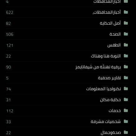
أخبارالمحافظات
4
أخبارالمحافظات،
622
أصل الحكاية
82
الصحة
506
الطقس
121
النوبة هنا وهناك
22
برقية تهنئة من شيفاتايمز
90
تقارير صحفية
5
تكنولجيا المعلومات
74
حكاية مكان
31
خدمات
112
شخصيات مشرفة
33
صحةوجمال
22