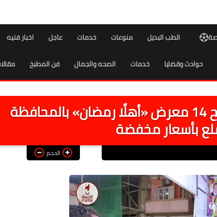
اصة
الطب البديل
منوعات
خدمات
عاجل
اخبار فنيه
حوادث وقضايا
خدمات
الصحه والجمال
فن المطبخ
مقالا
الغرفة التجارية بسوهاج: افتتاح 14 معرض «أهلًا رمضان» بالمحافظة
سلع بأسعار مخفضة
الحجم