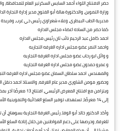
حضر الافتتاح اللواء أحمد السايس السكرتير العام للمحافظة، و
وزارة التموين، والدكتورة هالة أبو الفتوح مدير إدارة التجارة 
مديرية الطب البيطري، وعلاء شعراوي رئيس حي غرب، وفريدة
كما حضر من الساده اعضاء مجلس الاداره
احمد كامل عبد الرحيم نائب ثان رئيس مجلس الاداره
واحمد النمر عضو مجلس اداره الغرفه التجاريه
و وائل ابو رحاب عضو مجلس اداره الغرفه التجاريه
و عمرو حمدون عضو مجلس اداره الغرفه التجاريه
والمهندس احمد سلطان السمان عضو مجلس اداره الغرفه التج
وحضور مومن الشاوري مدير عام الغرفه، والاستاذ احمد دنقل ا
ويتزامن مع افتتاح الم
إلى 14 معرضًا، تستهدف توفير السلع الغذائية والتموينية الأساسية للمواطنين بأسعار مخفضة، تخفيفًا للأعباء المعيشية خلال الشهر الكريم.
وأكد الدكتور خالد أبو الوفا، رئيس الغرفة التجارية بسوهاج، أ
للغرفة، وحرصها على دعم المواطنين من خلال إتاحة السلع الأ
مشيرًا إلى أن هذه المعارض تمثل أحد أهم أدوات تحقيق التواز