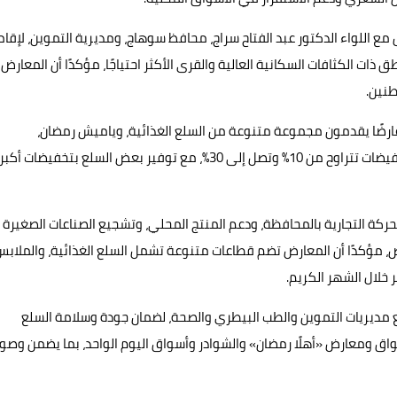
مع اللواء الدكتور عبد الفتاح سراج، محافظ سوهاج، ومديرية التموين، لإقا
ات الكثافات السكانية العالية والقرى الأكثر احتياجًا، مؤكدًا أن المعارض
طنين.
ار رئيس الغرفة إلى أن المعرض الرئيسي يضم أكثر من 25 عارضًا يقدمون مجموعة متنوعة من السلع الغذائية، وياميش رمضان،
والمجمدات، واللحوم البلدية، إلى جانب السلع الاستهلاكية، بتخفيضات تتراوح من 10% وتصل إلى 30%، مع توفير بعض السلع بتخفيضات أكبر
ركة التجارية بالمحافظة، ودعم المنتج المحلي، وتشجيع الصناعات الصغيرة
، مؤكدًا أن المعارض تضم قطاعات متنوعة تشمل السلع الغذائية، والملابس
ر خلال الشهر الكريم.
 مديريات التموين والطب البيطري والصحة، لضمان جودة وسلامة السلع
لأسواق ومعارض «أهلًا رمضان» والشوادر وأسواق اليوم الواحد، بما يضمن وصو