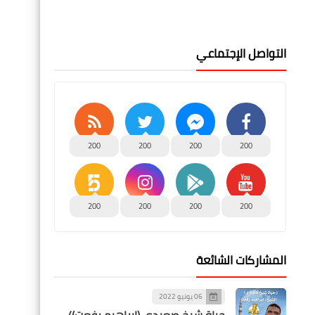
التواصل الإجتماعي
200
200
200
200
200
200
200
200
المشاركات الشائعة
06 يونيو 2022