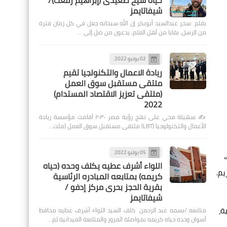
حياة شيخ صعيدى (إبراهيم رفعت)/
شيفاتايمز
بقلم :سحر عبدالسيد أبوبكر إن الله سبحانه جعل في كل زمان فترة
من الرسل، بقايا من أهل العلم، يدعون من ضل إلى …
02 يونيو 2022
ريادة الاعمال والتكنولجيا تقيم
ملتقى مستقبل سوق العمل
(ملتقى تعزيز الاقتصاد المستدام)
2022
✍️ سهيلة محي على نهج رؤية مصر ٢٠٣٠ أقامت مؤسسة ريادة
الأعمال والتكنولوجيا (LBT) ملتقى مستقبل سوق العمل (ملت…
05 يوليو 2022
»
اللواء أشرف عطيه يكلف وحده (حياه
كريمه) بمتابعه المبادره الرئاسية
بقرية الحجز بحرى مركز إدفو /
شيفاتايمز
ة،
متابعه /بسمه عبد الرحمن كلف السيد اللواء أشرف عطيه محافظ
أسوان وحده حياه كريمه بمواصلة المرور والمتابعة الميدانية لم…