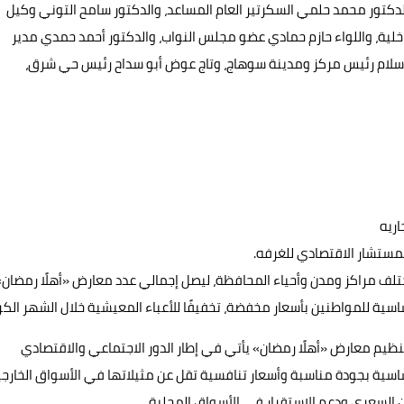
الدكتور محمد حلمي السكرتير العام المساعد، والدكتور سامح التوني وكيل
الداخلية، واللواء حازم حمادي عضو مجلس النواب، والدكتور أحمد حمدي مدير
 سلام رئيس مركز ومدينة سوهاج، وتاج عوض أبو سداح رئيس حي شرق،
اريه
لمستشار الاقتصادي للغرفه.
عرض الرئيسي، افتتاح 13 معرضًا آخر بمختلف مراكز ومدن وأحياء المحافظة، ليصل إجمالي عدد معارض «أهلًا رمضان
ن تنظيم معارض «أهلًا رمضان» يأتي في إطار الدور الاجتماعي والاقتصادي
ساسية بجودة مناسبة وأسعار تنافسية تقل عن مثيلاتها في الأسواق الخارجي
ن السعري ودعم الاستقرار في الأسواق المحلية.