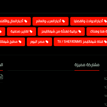
أخبارالحوادث والقضايا
أخبارالعرب والعالم
أخبارالمال والأقت
ة هنا وهناك
برقية تهنئة من شيفاتايمز
تقارير صحفية
قناة شيفاتايمز TV / SHEFATAIMS
مصر اليوم
مطبخ شيفاتا
مشاركة مميزة
ال
5
1
1
1