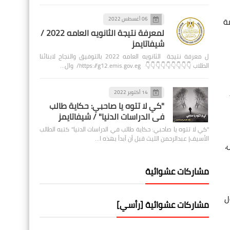
06 أغسطس 2022
مة
لمعرفة نتيجة الثانويه العامه 2022 /
شيفاتايمز
ل معرفة نتيجة الثانويه العامه 2022 بالتوفيق والنجاح لابنائنا
الطلاب 👇👇👇👇👇👇👇👇👇 https://g12.emis.gov.eg/ وال…
14 أكتوبر 2022
"كي لا تتوه يا صاحبي: حكاية طالب
في الدراسات الدنيا" / شيفاتايمز
"كي لا تتوه يا صاحبي: حكاية طالب في الدراسات الدنيا" كتبه الطالب
الأسيف| عبدالرحمن الليث قبل أن أبدأ بهذه ا…
،
مشاركات عشوائية
ل
مشاركات عشوائية [رأسي]