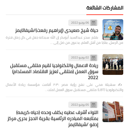
المشاركات الشائعة
06 يونيو 2022
حياة شيخ صعيدى (إبراهيم رفعت)/شيفاتايمز
بقلم :سحر عبدالسيد أبوبكر إن الله سبحانه جعل في كل زمان فترة
من الرسل، بقايا من أهل العلم، يدعون من ضل إلى …
02 يونيو 2022
ريادة الاعمال والتكنولجيا تقيم ملتقى مستقبل
سوق العمل (ملتقى تعزيز الاقتصاد المستدام)
2022
✍️ سهيلة محي على نهج رؤية مصر ٢٠٣٠ أقامت مؤسسة ريادة الأعمال
والتكنولوجيا (LBT) ملتقى مستقبل سوق العمل (ملت…
05 يوليو 2022
اللواء أشرف عطيه يكلف وحده (حياه كريمه)
بمتابعه المبادره الرئاسية بقرية الحجز بحرى مركز
إدفو /شيفاتايمز