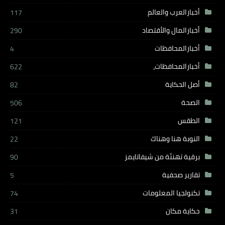
أخبارالعرب والعالم
117
أخبارالمال والأقتصاد
290
أخبارالمحافظات
4
أخبارالمحافظات،
622
أصل الحكاية
82
الصحة
506
الطقس
121
النوبة هنا وهناك
22
برقية تهنئة من شيفاتايمز
90
تقارير صحفية
5
تكنولجيا المعلومات
74
حكاية مكان
31