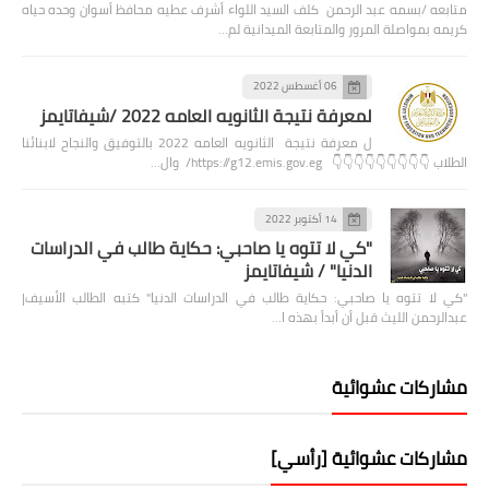
متابعه /بسمه عبد الرحمن كلف السيد اللواء أشرف عطيه محافظ أسوان وحده حياه
كريمه بمواصلة المرور والمتابعة الميدانية لم…
06 أغسطس 2022
لمعرفة نتيجة الثانويه العامه 2022 /شيفاتايمز
ل معرفة نتيجة الثانويه العامه 2022 بالتوفيق والنجاح لابنائنا
الطلاب 👇👇👇👇👇👇👇👇👇 https://g12.emis.gov.eg/ وال…
14 أكتوبر 2022
"كي لا تتوه يا صاحبي: حكاية طالب في الدراسات
الدنيا" / شيفاتايمز
"كي لا تتوه يا صاحبي: حكاية طالب في الدراسات الدنيا" كتبه الطالب الأسيف|
عبدالرحمن الليث قبل أن أبدأ بهذه ا…
مشاركات عشوائية
مشاركات عشوائية [رأسي]