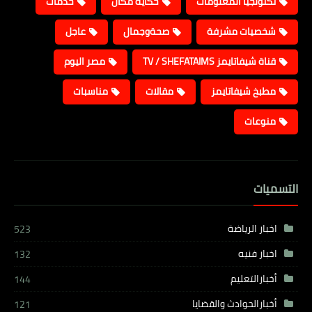
تكنولجيا المعلومات
حكاية مكان
خدمات
شخصيات مشرفة
صحةوجمال
عاجل
قناة شيفاتايمز TV / SHEFATAIMS
مصر اليوم
مطبخ شيفاتايمز
مقالات
مناسبات
منوعات
التسميات
اخبار الرياضة
523
اخبار فنيه
132
أخبارالتعليم
144
أخبارالحوادث والقضايا
121