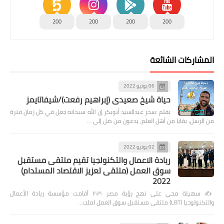
200
200
200
200
المشاركات الشائعة
06 يونيو 2022
حياة شيخ صعيدى (إبراهيم رفعت)/شيفاتايمز
بقلم :سحر عبدالسيد أبوبكر إن الله سبحانه جعل في كل زمان فترة
من الرسل، بقايا من أهل العلم، يدعون من ضل إلى …
02 يونيو 2022
ريادة الاعمال والتكنولجيا تقيم ملتقى مستقبل
سوق العمل (ملتقى تعزيز الاقتصاد المستدام)
2022
✍️ سهيلة محي على نهج رؤية مصر ٢٠٣٠ أقامت مؤسسة ريادة الأعمال
والتكنولوجيا (LBT) ملتقى مستقبل سوق العمل (ملت…