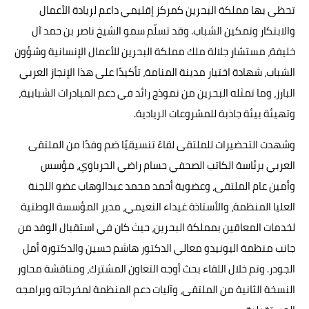
تحظى بها مملكة البحرين كمركز إقليمي داعم لريادة الأعمال
والابتكار وتمكين الشباب. وقد تسلّم سمو الشيخ ناصر بن حمد آل
خليفة، مستشار جلالة ملك مملكة البحرين للأعمال الإنسانية وشؤون
الشباب، شهادة اختيار مدينة المنامة، تأكيدًا على هذا الإنجاز العربي
البارز، وما تمثله البحرين من نموذج رائد في دعم المبادرات الشبابية،
وتهيئة بيئة جاذبة للمشروعات الريادية.
وشهدت التحضيرات للملتقى لقاءً تنسيقيًا ضم وفدًا من الملتقى
العربي برئاسة الكاتب الصحفي حسام راضي الحرباوي، مؤسس
وأمين عام الملتقى، وعضوية أحمد محمد عبدالوهاب عضو اللجنة
العليا المنظمة، والأستاذة غيداء النعيمي، مدير المؤسسة الوطنية
لخدمات المعاقين بمملكة البحرين، حيث كان في استقبال الوفد من
جانب منظمة اليونيدو معالي الدكتور هاشم حسين والدكتورة أمل
الجودر. وتم خلال اللقاء بحث أوجه التعاون المشترك، ومناقشة محاور
النسخة الثانية من الملتقى، وآليات دعم المنظمة لمخرجاته وبرامجه