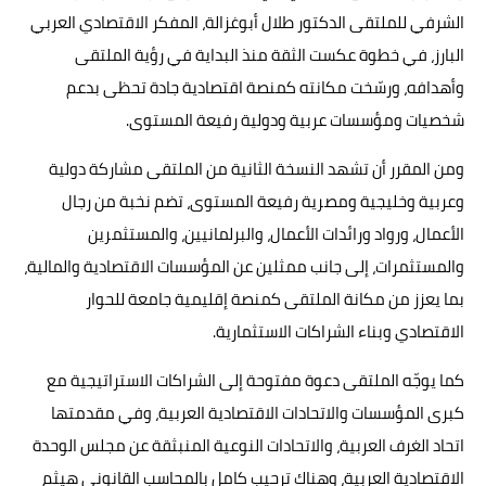
الشرفي للملتقى الدكتور طلال أبوغزالة، المفكر الاقتصادي العربي
البارز، في خطوة عكست الثقة منذ البداية في رؤية الملتقى
وأهدافه، ورسّخت مكانته كمنصة اقتصادية جادة تحظى بدعم
شخصيات ومؤسسات عربية ودولية رفيعة المستوى.
ومن المقرر أن تشهد النسخة الثانية من الملتقى مشاركة دولية
وعربية وخليجية ومصرية رفيعة المستوى، تضم نخبة من رجال
الأعمال، ورواد ورائدات الأعمال، والبرلمانيين، والمستثمرين
والمستثمرات، إلى جانب ممثلين عن المؤسسات الاقتصادية والمالية،
بما يعزز من مكانة الملتقى كمنصة إقليمية جامعة للحوار
الاقتصادي وبناء الشراكات الاستثمارية.
كما يوجّه الملتقى دعوة مفتوحة إلى الشراكات الاستراتيجية مع
كبرى المؤسسات والاتحادات الاقتصادية العربية، وفي مقدمتها
اتحاد الغرف العربية، والاتحادات النوعية المنبثقة عن مجلس الوحدة
الاقتصادية العربية، وهناك ترحيب كامل بالمحاسب القانوني هيثم