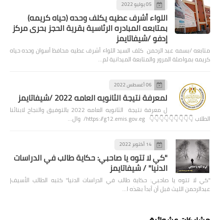
05 يوليو 2022
اللواء أشرف عطيه يكلف وحده (حياه كريمه)
بمتابعه المبادره الرئاسية بقرية الحجز بحرى مركز
إدفو /شيفاتايمز
متابعه /بسمه عبد الرحمن كلف السيد اللواء أشرف عطيه محافظ أسوان وحده حياه
كريمه بمواصلة المرور والمتابعة الميدانية لم…
06 أغسطس 2022
لمعرفة نتيجة الثانويه العامه 2022 /شيفاتايمز
ل معرفة نتيجة الثانويه العامه 2022 بالتوفيق والنجاح لابنائنا
الطلاب 👇👇👇👇👇👇👇👇👇 https://g12.emis.gov.eg/ وال…
14 أكتوبر 2022
"كي لا تتوه يا صاحبي: حكاية طالب في الدراسات
الدنيا" / شيفاتايمز
"كي لا تتوه يا صاحبي: حكاية طالب في الدراسات الدنيا" كتبه الطالب الأسيف|
عبدالرحمن الليث قبل أن أبدأ بهذه ا…