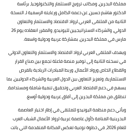
مملكة البحرين، ومكاتب ترويج الاستثمار والتكنولوجيا، برئاسة
الدكتور هاشم حسين، عن دعمه الكامل ورعايته الرسمية لـ النسخة
الثانية من الملتقى العربي لرواد الاقتصاد والاستثمار والتعاون
الدولي، والشركاء الاستراتيجيين لليونيدو، والمقرر انعقاده يوم 26
مارس في مملكة البحرين، بمشاركة عربية ودولية واسعة.
ويهدف الملتقى العربي لرواد الاقتصاد والاستثمار والتعاون الدولي
في نسخته الثانية إلى توفير منصة فاعلة تجمع بين صناع القرار
والقطاع الخاص ورواد الأعمال، وربط المبادرات الريادية بالفرص
الاستثمارية، وتعزيز التعاون بين الدول العربية والشركاء الدوليين، بما
يسهم في دعم الاقتصاد العربي وتحقيق تنمية شاملة ومستدامة،
تنطلق من مملكة البحرين إلى آفاق عربية ودولية أوسع.
ويأتي دعم منظمة اليونيدو للملتقى في إطار اختيار العاصمة
البحرينية المنامة كأول عاصمة عربية لرواد الأعمال الشباب العرب
للعام 2026، في خطوة نوعية تعكس المكانة المتقدمة التي باتت