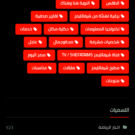
الطقس
النوبة هنا وهناك
برقية تهنئة من شيفاتايمز
تقارير صحفية
تكنولجيا المعلومات
حكاية مكان
خدمات
شخصيات مشرفة
صحةوجمال
عاجل
قناة شيفاتايمز TV / SHEFATAIMS
مصر اليوم
مطبخ شيفاتايمز
مقالات
مناسبات
منوعات
التسميات
اخبار الرياضة
523