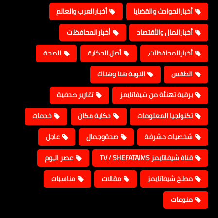
أخبارالحوادث والقضايا
أخبارالعرب والعالم
أخبارالمال والأقتصاد
أخبارالمحافظات
أخبارالمحافظات،
أصل الحكاية
الصحة
الطقس
النوبة هنا وهناك
برقية تهنئة من شيفاتايمز
تقارير صحفية
تكنولجيا المعلومات
حكاية مكان
خدمات
شخصيات مشرفة
صحةوجمال
عاجل
قناة شيفاتايمز TV / SHEFATAIMS
مصر اليوم
مطبخ شيفاتايمز
مقالات
مناسبات
منوعات