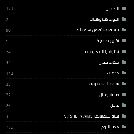
الطقس
121
النوبة هنا وهناك
22
برقية تهنئة من شيفاتايمز
90
تقارير صحفية
5
تكنولجيا المعلومات
74
حكاية مكان
31
خدمات
112
شخصيات مشرفة
33
صحةوجمال
22
عاجل
26
قناة شيفاتايمز TV / SHEFATAIMS
3
مصر اليوم
775