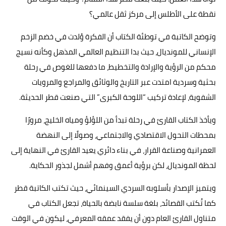
نقطة على الأطلس إلى مركز ثقل عالمي؟
وتوضح الكاتبة في توطئة الكتاب أن الفكرة وُلدت في خضم الزخم
الإنساني للمونديال، حيث بدا التنظيم العالمي المذهل وكأنه نسيج
محكم من الرؤية والإرادة والتخطيط، ما دفعها للغوص في رحلة
بحثية وسردية امتدت عبر التاريخ والوثائق والمراجع والمرويات
الشفوية، لإعادة تركيب “اللوحة الكبرى” التي صنعت قطر الحديثة.
ويأخذ الكتاب القارئ في رحلة تبدأ من اللؤلؤ ومياه الخليج، مرورًا
بمحطات التحول الاقتصادي والاجتماعي، وصولًا إلى النهضة
العمرانية وصناعة القرار، في بناء دائري يعيد القارئ في النهاية إلى
لحظة المونديال، لكن برؤية أعمق وفهم أشمل لجذور الحكاية.
ويتميز الإصدار بأسلوبه السردي السينمائي، حيث تكتب الكاتبة قطر
كما تُكتب القصائد، بلغة سلسة نابضة بالحياة، تجعل الكتاب في
متناول القارئ العام دون أن يفقد عمقه المعرفي، ليكون في الوقت