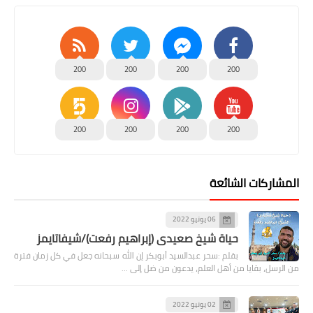
200
200
200
200
200
200
200
200
المشاركات الشائعة
06 يونيو 2022
حياة شيخ صعيدى (إبراهيم رفعت)/شيفاتايمز
بقلم :سحر عبدالسيد أبوبكر إن الله سبحانه جعل في كل زمان فترة
من الرسل، بقايا من أهل العلم، يدعون من ضل إلى …
02 يونيو 2022