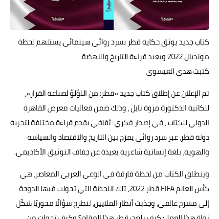
حوادث وقضايا
خدمات
كتاب جديد يوثق حكاية قطر بسرد روائي سينمائي يستلهم لحظة
الصحه والجمال
مونديال 2022 ويعيد قراءة التاريخ والنهضة
كتبت هدى العيسوى
فن المطبخ
تم الإعلان عن إطلاق كتاب جديد «قطر: من اللؤلؤ لصناعة القرار»،
مقالات
للكاتبة الدكتورة مروة نايل ، وذلك ضمن فعاليات معرض القاهرة
الدولي للكتاب ، في إصدار فكري-ثقافي يقدم قراءة مختلفة لتجربة
دولة قطر، عبر سرد روائي يمزج بين التاريخ والاقتصاد والسياسة
والهوية، بلغة إنسانية شاعرية بعيدة عن جفاف التوثيق الأكاديمي.
وينطلق الكتاب من لحظة فارقة في الوعي العربي المعاصر، هي
كأس العالم FIFA قطر 2022، تلك اللحظة التي تحولت فيها الدوحة
إلى مسرح عالمي، وجذبت أنظار الملايين، لتطرح سؤالًا محوريًا شكّل
نواة هذا العمل: كيف بلغت قطر هذا المقام؟ وكيف تحولت من