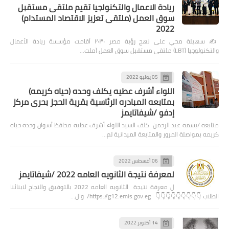
ريادة الاعمال والتكنولجيا تقيم ملتقى مستقبل
سوق العمل (ملتقى تعزيز الاقتصاد المستدام)
2022
✍️ سهيلة محي على نهج رؤية مصر ٢٠٣٠ أقامت مؤسسة ريادة الأعمال
والتكنولوجيا (LBT) ملتقى مستقبل سوق العمل (ملت…
05 يوليو 2022
اللواء أشرف عطيه يكلف وحده (حياه كريمه)
بمتابعه المبادره الرئاسية بقرية الحجز بحرى مركز
إدفو /شيفاتايمز
متابعه /بسمه عبد الرحمن كلف السيد اللواء أشرف عطيه محافظ أسوان وحده حياه
كريمه بمواصلة المرور والمتابعة الميدانية لم…
06 أغسطس 2022
لمعرفة نتيجة الثانويه العامه 2022 /شيفاتايمز
ل معرفة نتيجة الثانويه العامه 2022 بالتوفيق والنجاح لابنائنا
الطلاب 👇👇👇👇👇👇👇👇👇 https://g12.emis.gov.eg/ وال…
14 أكتوبر 2022