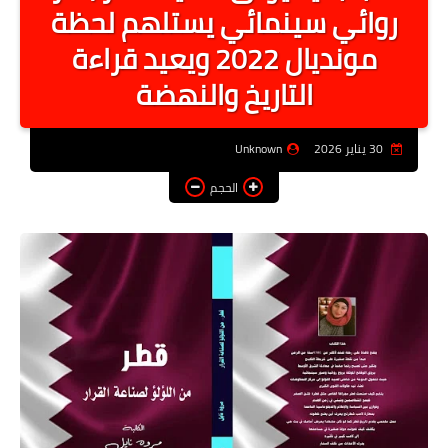
روائي سينمائي يستلهم لحظة
أخبار الرياصة
مونديال 2022 ويعيد قراءة
الطب البديل
التاريخ والنهضة
منوعات
خدمات
30 يناير 2026
Unknown
عاجل
الحجم
اخبار فنيه
التعليم
الصحه
الطقس
معلومه قانونيه
تكنولوجيا المعلومات