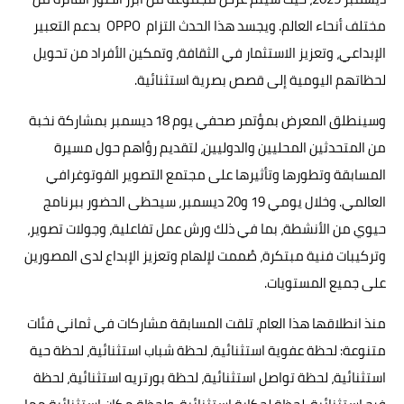
مختلف أنحاء العالم. ويجسد هذا الحدث التزام OPPO بدعم التعبير
الإبداعي، وتعزيز الاستثمار في الثقافة، وتمكين الأفراد من تحويل
لحظاتهم اليومية إلى قصص بصرية استثنائية.
وسينطلق المعرض بمؤتمر صحفي يوم 18 ديسمبر بمشاركة نخبة
من المتحدثين المحليين والدوليين، لتقديم رؤاهم حول مسيرة
المسابقة وتطورها وتأثيرها على مجتمع التصوير الفوتوغرافي
العالمي. وخلال يومي 19 و20 ديسمبر، سيحظى الحضور ببرنامج
حيوي من الأنشطة، بما في ذلك ورش عمل تفاعلية، وجولات تصوير،
وتركيبات فنية مبتكرة، صُممت لإلهام وتعزيز الإبداع لدى المصورين
على جميع المستويات.
منذ انطلاقها هذا العام، تلقت المسابقة مشاركات في ثماني فئات
متنوعة: لحظة عفوية استثنائية، لحظة شباب استثنائية، لحظة حية
استثنائية، لحظة تواصل استثنائية، لحظة بورتريه استثنائية، لحظة