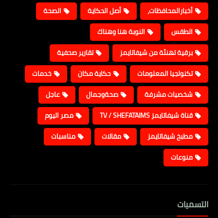
أخبارالمحافظات،
أصل الحكاية
الصحة
الطقس
النوبة هنا وهناك
برقية تهنئة من شيفاتايمز
تقارير صحفية
تكنولجيا المعلومات
حكاية مكان
خدمات
شخصيات مشرفة
صحةوجمال
عاجل
قناة شيفاتايمز TV / SHEFATAIMS
مصر اليوم
مطبخ شيفاتايمز
مقالات
مناسبات
منوعات
التسميات