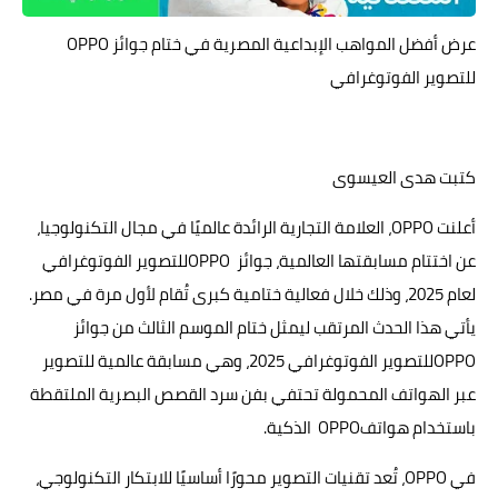
حوادث وقضايا
عرض أفضل المواهب الإبداعية المصرية في ختام جوائز OPPO
للتصوير الفوتوغرافي
خدمات
الصحه والجمال
فن المطبخ
كتبت هدى العيسوى
مقالات
أعلنت OPPO، العلامة التجارية الرائدة عالميًا في مجال التكنولوجيا،
عن اختتام مسابقتها العالمية، جوائز OPPOللتصوير الفوتوغرافي
لعام 2025، وذلك خلال فعالية ختامية كبرى تُقام لأول مرة في مصر.
يأتي هذا الحدث المرتقب ليمثل ختام الموسم الثالث من جوائز
OPPOللتصوير الفوتوغرافي 2025، وهي مسابقة عالمية للتصوير
عبر الهواتف المحمولة تحتفي بفن سرد القصص البصرية الملتقطة
باستخدام هواتفOPPO الذكية.
في OPPO، تُعد تقنيات التصوير محورًا أساسيًا للابتكار التكنولوجي،