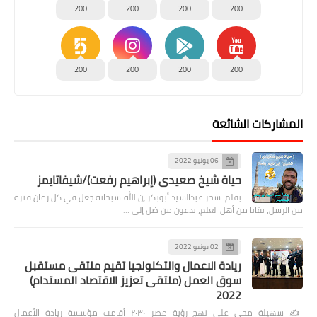
200
200
200
200
200
200
200
200
المشاركات الشائعة
06 يونيو 2022
حياة شيخ صعيدى (إبراهيم رفعت)/شيفاتايمز
بقلم :سحر عبدالسيد أبوبكر إن الله سبحانه جعل في كل زمان فترة
من الرسل، بقايا من أهل العلم، يدعون من ضل إلى …
02 يونيو 2022
ريادة الاعمال والتكنولجيا تقيم ملتقى مستقبل
سوق العمل (ملتقى تعزيز الاقتصاد المستدام)
2022
✍️ سهيلة محي على نهج رؤية مصر ٢٠٣٠ أقامت مؤسسة ريادة الأعمال