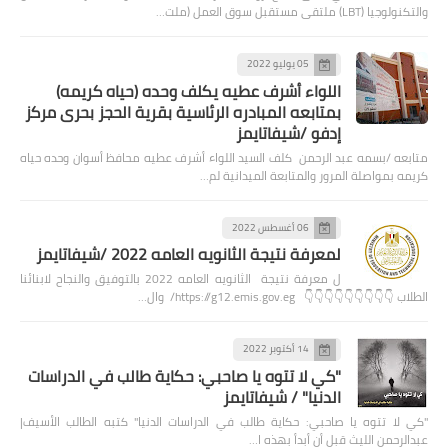
والتكنولوجيا (LBT) ملتقى مستقبل سوق العمل (ملت…
05 يوليو 2022
اللواء أشرف عطيه يكلف وحده (حياه كريمه)
بمتابعه المبادره الرئاسية بقرية الحجز بحرى مركز
إدفو /شيفاتايمز
متابعه /بسمه عبد الرحمن كلف السيد اللواء أشرف عطيه محافظ أسوان وحده حياه
كريمه بمواصلة المرور والمتابعة الميدانية لم…
06 أغسطس 2022
لمعرفة نتيجة الثانويه العامه 2022 /شيفاتايمز
ل معرفة نتيجة الثانويه العامه 2022 بالتوفيق والنجاح لابنائنا
الطلاب 👇👇👇👇👇👇👇👇👇 https://g12.emis.gov.eg/ وال…
14 أكتوبر 2022
"كي لا تتوه يا صاحبي: حكاية طالب في الدراسات
الدنيا" / شيفاتايمز
"كي لا تتوه يا صاحبي: حكاية طالب في الدراسات الدنيا" كتبه الطالب الأسيف|
عبدالرحمن الليث قبل أن أبدأ بهذه ا…