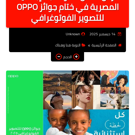
المصرية في ختام جوائز OPPO
أخبار الرياصة
للتصوير الفوتوغرافي
الطب البديل
منوعات
14 ديسمبر 2025
Unknown
خدمات
الصفحة الرئيسية
النوبة هنا وهناك
عاجل
الحجم
اخبار فنيه
التعليم
الصحه
الطقس
معلومه قانونيه
تكنولوجيا المعلومات