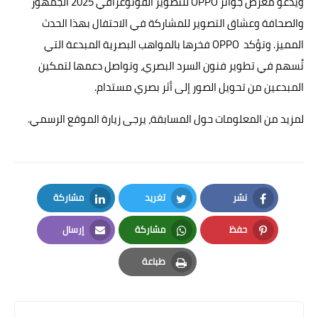
ويدعو معرض جوائز OPPO للتصوير الفوتوغرافي 2025 الجمهور
والصحافة وعشاق التصوير للمشاركة في الاحتفال بهذا الحدث
المميز. وتؤكد OPPO فخرها بالمواهب البصرية المبدعة التي
تُسهم في تطوير فنون السرد البصري، وتواصل دعمها لتمكين
المبدعين من تحويل الصور إلى أثر بصري مستدام.
لمزيد من المعلومات حول المسابقة، يرجى زيارة الموقع الرسمي.
نشر
تغريد
مشاركة
LinkedIn
Twitter
Facebook
حفظ
مشاركة
إرسال
Email
Whatsapp
Pinterest
طباعة
Print