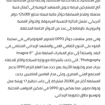
فرح استثنائية، لحظة لحكاية استثنائية، ولحظة مكان استثنائية مما
أتاح للمشاركين فرصة تحويل المشاهد اليومية إلى أعمال فنية
مذهلة. وتقدم المسابقة جوائز مالية قيمة تتجاوز 125,000 دولار
أمريكي، تشمل الجائزة الذهبية المرموقة، والجوائز الفضية
والبرونزية، بالإضافة إلى عدد من الجوائز الخاصة المختلفة.
وفي مصر، ساهمت جوائز OPPO للتصوير الفوتوغرافي في تسليط
الضوء على التنوع الثقافي الغني والمشهد الإبداعي المتنامي في
البلاد. واستناداً إلى نجاح المبادرات السابقة مثل "Imagine IF
Photography"، التي جاءت بالشراكة مع وزارة السياحة والآثار للاحتفاء
بتراث مصر وكنوزها الأثرية، يعزز حدث هذا العام التزام OPPO بدعم
المجتمع الفني المصري. وعلى مدار العامين الماضيين، جذبت
المسابقة أكثر من 20,000 مشاركة، إلى جانب تنظيم 17 ورشة عمل
وجولة تصوير، مما يعكس دور OPPO في تمكين المواهب المحلية
وتوسيع نطاق حضورها الإبداعي.