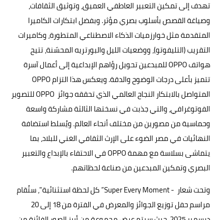
تهدف إلى تمكين التعبير العاطفي العميق، وتوثيق الثقافات،
وصياغة القصص بأسلوب بصري مؤثر. وبفضل ابتكارات الكاميرا
المتقدمة مثل خوارزميات الذكاء الاصطناعي المتطورة، وكاميرات
التقريب (التليفوتو)، ووضعيات الليل والبورتريه المحسّنة، تتيح
هواتف OPPO للمبدعين تحويل رؤاهم الإبداعية إلى أعمال آسرة
تتميز بأعلى درجات الوضوح والدقة. ويعكس هذا التزام OPPO
المتواصل بالابتكار النجاح العالمي الذي تحققه جوائز OPPO للتصوير
الفوتوغرافي، والتي جذبت في نسختها الثالثة مشاركة واسعة
وحماسية من مصورين من مختلف أنحاء العالم. ويُسلط استضافة
النهائيات في مصر الضوء على الإرث الثقافي الغني للبلاد، بما
يتماشى بسلاسة مع مهمة OPPO في الاحتفاء بالإبداع والتعبير
البصري وتمكين المبدعين من صناعة لحظاتهم.
وتحت شعار - Super Every Moment” كل لحظة استثنائية"، ستُقام
مراسم حفل توزيع الجوائز والمعرض في الفترة من 18 إلى 20
ديسمبر 2025، حيث سيتم عرض مجموعة من أبرز الصور الفائزة من