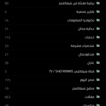
برقية تهنئة من شيفاتايمز
90
تقارير صحفية
5
تكنولجيا المعلومات
74
حكاية مكان
31
خدمات
112
شخصيات مشرفة
33
صحةوجمال
21
عاجل
26
قناة شيفاتايمز TV / SHEFATAIMS
3
مصر اليوم
775
مطبخ شيفاتايمز
19
مقالات
663
مناسبات
19