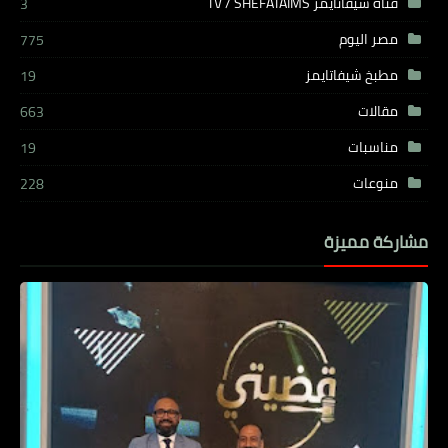
قناة شيفاتايمز TV / SHEFATAIMS
3
مصر اليوم
775
مطبخ شيفاتايمز
19
مقالات
663
مناسبات
19
منوعات
228
مشاركة مميزة