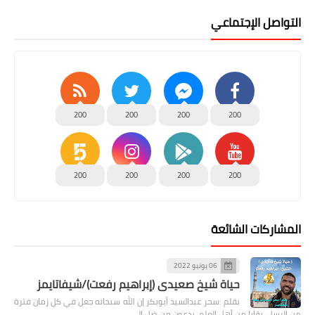
التواصل الإجتماعي
200
200
200
200
200
200
200
200
المشاركات الشائعة
06 يونيو 2022
حياة شيخ صعيدى (إبراهيم رفعت)/شيفاتايمز
بقلم :سحر عبدالسيد أبوبكر إن الله سبحانه جعل في كل زمان فترة
من الرسل، بقايا من أهل العلم، يدعون من ضل إلى …