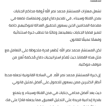
مطلقة.
تشعل مهارات المستشار محمد نصر الله أروقة محاكم الجنايات
بمدن القناة وسيناء ، في تقديم دفاع قوي ومتماسك تضعه في
مقدمة المحامين الذين يسعون لتحقيق العدالة لموكليهم، خاصة
لتميز قضايا الجنايات بتعقيدها, وغالبًا ما تتطلب خبرة استثنائية
وفهمًا عميقًا للقانون.
لكن المستشار محمد نصر الله يُظهر قدرة ملحوظة على التعامل مع
مثل هذه القضايا, حيث يُقدّم استراتيجيات دفاع مُحكمة تُعزز من
موقف موكليه.
إن خبرة المستشار محمد نصر الله، في الساحة القانونية تجعله محط
أنظار الكثيرين ممن يسعون للحصول على أفضل تمثيل قانوني.
حيث يعد أفضل محامي جنايات في مدن القناة وسيناء، و يتمتع
بقدرة إبداعية فريدة على التحليل العميق, مما يجعله قادرًا على فك