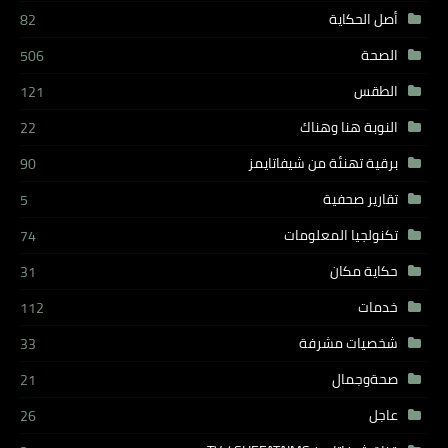
أصل الحكاية
82
الصحة
506
الطقس
121
النوبة هنا وهناك
22
برقية تهنئة من شيفاتايمز
90
تقارير صحفية
5
تكنولجيا المعلومات
74
حكاية مكان
31
خدمات
112
شخصيات مشرفة
33
صحةوجمال
21
عاجل
26