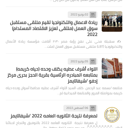
02 يونيو 2022
ريادة الاعمال والتكنولجيا تقيم ملتقى مستقبل
سوق العمل (ملتقى تعزيز الاقتصاد المستدام)
2022
✍️ سهيلة محي على نهج رؤية مصر ٢٠٣٠ أقامت مؤسسة ريادة الأعمال
والتكنولوجيا (LBT) ملتقى مستقبل سوق العمل (ملت…
05 يوليو 2022
اللواء أشرف عطيه يكلف وحده (حياه كريمه)
بمتابعه المبادره الرئاسية بقرية الحجز بحرى مركز
إدفو /شيفاتايمز
متابعه /بسمه عبد الرحمن كلف السيد اللواء أشرف عطيه محافظ أسوان وحده حياه
كريمه بمواصلة المرور والمتابعة الميدانية لم…
06 أغسطس 2022
لمعرفة نتيجة الثانويه العامه 2022 /شيفاتايمز
ل معرفة نتيجة الثانويه العامه 2022 بالتوفيق والنجاح لابنائنا
الطلاب 👇👇👇👇👇👇👇👇👇 https://g12.emis.gov.eg/ وال…