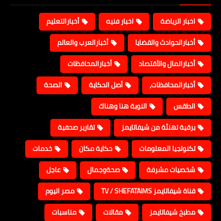
اخبار الرياضة
اخبار فنيه
أخبارالتعليم
أخبارالحوادث والقضايا
أخبارالعرب والعالم
أخبارالمال والأقتصاد
أخبارالمحافظات
أخبارالمحافظات،
أصل الحكاية
الصحة
الطقس
النوبة هنا وهناك
برقية تهنئة من شيفاتايمز
تقارير صحفية
تكنولجيا المعلومات
حكاية مكان
خدمات
شخصيات مشرفة
صحةوجمال
عاجل
قناة شيفاتايمز TV / SHEFATAIMS
مصر اليوم
مطبخ شيفاتايمز
مقالات
مناسبات