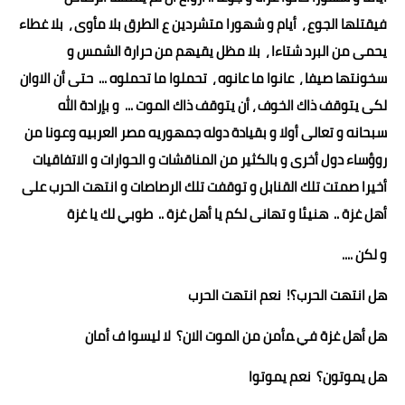
فيقتلها الجوع ، أيام و شهورا متشردين ع الطرق بلا مأوى ، بلا غطاء
يحمى من البرد شتاءا ، بلا مظل يقيهم من حرارة الشمس و
سخونتها صيفا ، عانوا ما عانوه ، تحملوا ما تحملوه ... حتى أن الاوان
لكى يتوقف ذاك الخوف ، أن يتوقف ذاك الموت ... و بإرادة الله
سبحانه و تعالى أولا و بقيادة دوله جمهوريه مصر العربيه وعونا من
روؤساء دول أخرى و بالكثير من المناقشات و الحوارات و الاتفاقيات
أخيرا صمتت تلك القنابل و توقفت تلك الرصاصات و انتهت الحرب على
أهل غزة .. هنيئا و تهانى لكم يا أهل غزة .. طوبي لك يا غزة
و لكن ....
هل انتهت الحرب؟! نعم انتهت الحرب
هل أهل غزة في ﻤأمن من الموت الان؟ لا ليسوا ف أمان
هل يموتون؟ نعم يموتوا