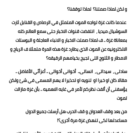
و لكن لماذا صمتنا؟ لماذا توقفنا؟
عندما كانت غزة تواجه الموت المتمثل في الرصاص و القنابل ثارت
السوشيال ميديا ، انتفضت قنوات الاخبار حتى سمع العالم كله
بمعاناة غزة .. ف لماذا صمتت الاخبار و الانباء العاجلة و البوستات
الالكترونيه عن الموت الذي يطارد غزة هذه المرة متمثلا ف الرياح و
الامطار و الثلوج التى تجيح بخيامهم الرقيقه؟
سادتى ، سيداتى ، انساتى.. أخوانى أخواتى .. أعزأئي الأفاضل ..
مقالا كان او خبرا او تنويه او تحذيرا لا يهم المسمى في شئ ولكن
يؤسفنى أن ألفت نظركم لأمر في غايه الاهميه .. بأن غزة مازالت
تموت
من بعد وقف العدوان و قف الحرب هل أرسلت جميع الدول
مساعدتها لكى تنهض غزة مرة أخرى؟!