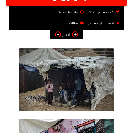
أخبار الرياصة
24 ديسمبر 2025
Rehab habshy
الطب البديل
الصفحة الرئيسية
مقالات
منوعات
الحجم
خدمات
عاجل
اخبار فنيه
التعليم
الصحه
الطقس
معلومه قانونيه
تكنولوجيا المعلومات