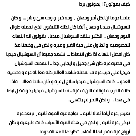
كيف يموتون؟! يموتون بردا
علمنا دوما ان لكل أمر وجهان ، وجه خير و وجه سئ و شر ... و كان
للسوشيال ميديا و جهان أيضا كان لذلك التليفون الذي نحمله طوال
اليوم وجهان ،، الكثير ينتقد السوشيال ميديا ، يقولون انه انتهاك
للخصوصيه و تطاول علي حية الغير و غيره و لكن في وضعنا هذا
كان افضل انتهاك اذا كان انتهاكا ... نشهد جميعا أن السوشيال ميديا
في قضيه غزة كان شئ جميل و ايجابي جدا .. انتفضت السوشيال
ميديا علي حرب غزة ف بفضله شاهد العالم كله معاناة غزة و وحشيه
العدو .. كانت السوشيال ميديا سلاح ل غزة و كان سلاحا فعالا .. فاذا
كانت الحرب متوقفه الان ف غزة .. ف للسوشيال ميديا يد و فضل ايضا
في هذا ... و لكن الامر لم ينتهى..
تعيش غزة أياما ثقالا ثانيه .. تواجه غزة الموت ثانيه ، ترتعد غزة
تبكى غزة ثانيه ، و لكن في هذه المرة الأسباب كانت طبيعيه و كأن
أرواح غزة مقدر لها الشقاء ، تكاردها المعاناة دوما