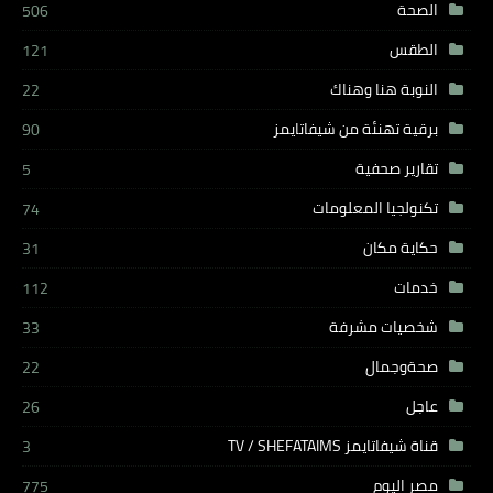
الصحة
506
الطقس
121
النوبة هنا وهناك
22
برقية تهنئة من شيفاتايمز
90
تقارير صحفية
5
تكنولجيا المعلومات
74
حكاية مكان
31
خدمات
112
شخصيات مشرفة
33
صحةوجمال
22
عاجل
26
قناة شيفاتايمز TV / SHEFATAIMS
3
مصر اليوم
775