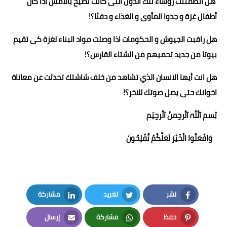
هل اتطمنئت رؤساء تلك الدول التى كانت تصيح بالأمس اذا كان
أطفال غزة و جدوا المأوى و الغذاء و دفئا؟!
هل راقبت الجيوش و الحكومات اذا وصلت مواد البناء لغزة كى تقيم
بيوتا من جديد تحميهم من الشتاء القارس؟!
هل انت أيها الانسان الذي تشاهد من خلف شاشتك تحدثت عن معاناة
اخوانك حتى يصل صوتك للاخر؟!
بْسم آلُلُہ آلُرحٍمنْ آلُرحٍيَم
وَافْعَلُوا الْخَيْرَ لَعَلَّكُمْ تُفْلِحُونَ
نشر
تغريد
مشاركة
LinkedIn
Twitter
Facebook
حفظ
مشاركة
إرسال