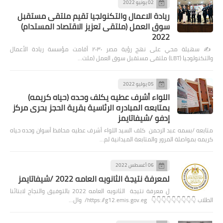
02 يونيو 2022
ريادة الاعمال والتكنولجيا تقيم ملتقى مستقبل
سوق العمل (ملتقى تعزيز الاقتصاد المستدام)
2022
✍️ سهيلة محي على نهج رؤية مصر ٢٠٣٠ أقامت مؤسسة ريادة الأعمال
والتكنولوجيا (LBT) ملتقى مستقبل سوق العمل (ملت…
05 يوليو 2022
اللواء أشرف عطيه يكلف وحده (حياه كريمه)
بمتابعه المبادره الرئاسية بقرية الحجز بحرى مركز
إدفو /شيفاتايمز
متابعه /بسمه عبد الرحمن كلف السيد اللواء أشرف عطيه محافظ أسوان وحده حياه
كريمه بمواصلة المرور والمتابعة الميدانية لم…
06 أغسطس 2022
لمعرفة نتيجة الثانويه العامه 2022 /شيفاتايمز
ل معرفة نتيجة الثانويه العامه 2022 بالتوفيق والنجاح لابنائنا
الطلاب 👇👇👇👇👇👇👇👇👇 https://g12.emis.gov.eg/ وال…