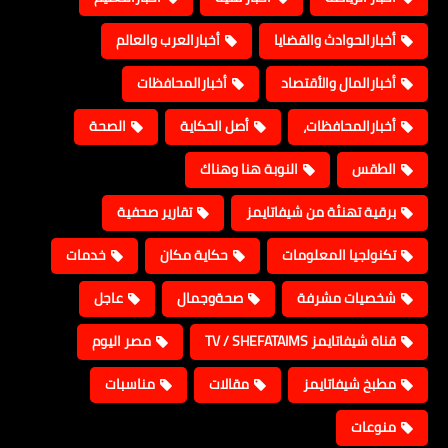
أخبارالحوادث والقضايا
أخبارالعرب والعالم
أخبارالمال والأقتصاد
أخبارالمحافظات
أخبارالمحافظات،
أصل الحكاية
الصحة
الطقس
النوبة هنا وهناك
برقية تهنئة من شيفاتايمز
تقارير صحفية
تكنولجيا المعلومات
حكاية مكان
خدمات
شخصيات مشرفة
صحةوجمال
عاجل
قناة شيفاتايمز TV / SHEFATAIMS
مصر اليوم
مطبخ شيفاتايمز
مقالات
مناسبات
منوعات