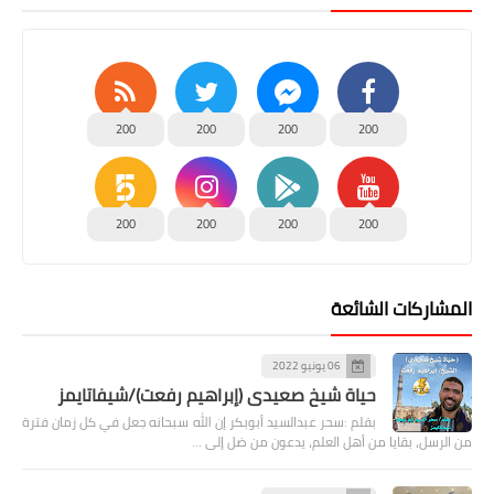
200
200
200
200
200
200
200
200
المشاركات الشائعة
06 يونيو 2022
حياة شيخ صعيدى (إبراهيم رفعت)/شيفاتايمز
بقلم :سحر عبدالسيد أبوبكر إن الله سبحانه جعل في كل زمان فترة
من الرسل، بقايا من أهل العلم، يدعون من ضل إلى …