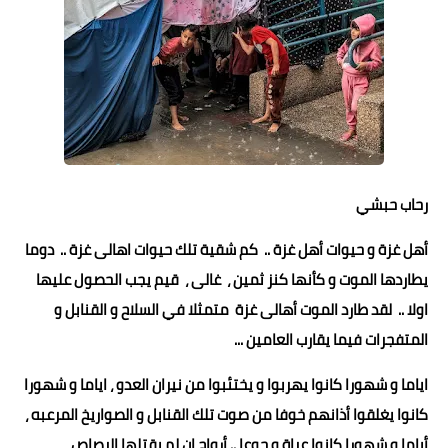
حوادث وقضايا
خدمات
الصحه والجمال
فن المطبخ
مقالات
رحاب حبشي
أهل غزة و حيوات أهل غزة .. كم شقية تلك حيوات اهالى غزة .. دوما
يطاردها الموت و كأنها كنز ثمين ، غالى ، قيم يجب الحصول عليها
اولا .. لقد طارد الموت أهالى غزة متمثلا في السلاح و القنابل و
المتفجرات فيما يقارب العامين ...
اياما و شهورا كانوا يهربوا و يختئبوا من نيران العدو ، اياما و شهورا
كانوا يغلقوا أذانهم خوفا من صوت تلك القنابل و الصواريخ المرعبه ،
أياما و شهورا كانوا عراة و جوعا .. أرواح ان لم يقتلها الرصاص