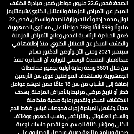
الصحة: فحص 22.6 مليون مواطن ضمن مبادرة الكشف
المبكر عن الأمراض المزمنة والاعتلال الكلوي/شيفاتايمز
نوال محمد إدفو أعلنت وزارة الصحة والسكان، فحص 22
مليونًا و599 ألفًا و788 مواطنًا على مستوى الجمهورية
ضمن المبادرة الرئاسية لفحص وعلاج الأمراض المزمنة
والكشف المبكر عن الاعتلال الكلوي، منذ إطلاقها في
سبتمبر 2021 وحتى الآن.وأوضح الدكتور حسام
عبدالغفار، المتحدث الرسمي للوزارة، أن المبادرة تنفذ
من خلال 3601 وحدة رعاية أولية بجميع محافظات
الجمهورية، وتستهدف المواطنين فوق سن الأربعين
إضافة إلى الشباب من سن 18 عامًا ممن لديهم عوامل
خطر أو تاريخ مرضي مرتبط بالأمراض المزمنة، بهدف
الاكتشاف المبكر وتقديم رعاية صحية متكاملة
مجانًا.وتشمل المبادرة إجراء فحوصات قياس ضغط الدم
والسكر العشوائي والتراكمي ونسب الدهون ووظائف
الكلى ومؤشر كتلة الجسم، مع تقديم جلسات توعية
صحية وبرامج متابعة دورية، ويحصل المصابون على