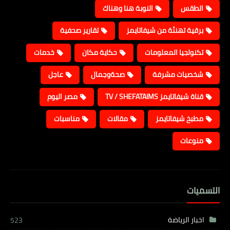
الطقس
النوبة هنا وهناك
برقية تهنئة من شيفاتايمز
تقارير صحفية
تكنولجيا المعلومات
حكاية مكان
خدمات
شخصيات مشرفة
صحةوجمال
عاجل
قناة شيفاتايمز TV / SHEFATAIMS
مصر اليوم
مطبخ شيفاتايمز
مقالات
مناسبات
منوعات
التسميات
اخبار الرياضة
523