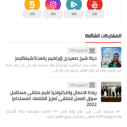
200
200
200
200
المشاركات الشائعة
06 يونيو 2022
حياة شيخ صعيدى (إبراهيم رفعت)/شيفاتايمز
بقلم :سحر عبدالسيد أبوبكر إن الله سبحانه جعل في كل زمان فترة
من الرسل، بقايا من أهل العلم، يدعون من ضل إلى …
02 يونيو 2022
ريادة الاعمال والتكنولجيا تقيم ملتقى مستقبل
سوق العمل (ملتقى تعزيز الاقتصاد المستدام)
2022
✍️ سهيلة محي على نهج رؤية مصر ٢٠٣٠ أقامت مؤسسة ريادة الأعمال
والتكنولوجيا (LBT) ملتقى مستقبل سوق العمل (ملت…