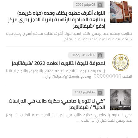
05 يوليو 2022
اللواء أشرف عطيه يكلف وحده (حياه كريمه)
بمتابعه المبادره الرئاسية بقرية الحجز بحرى مركز
إدفو /شيفاتايمز
متابعه /بسمه عبد الرحمن كلف السيد اللواء أشرف عطيه محافظ أسوان وحده حياه
كريمه بمواصلة المرور والمتابعة الميدانية لم…
06 أغسطس 2022
لمعرفة نتيجة الثانويه العامه 2022 /شيفاتايمز
ل معرفة نتيجة الثانويه العامه 2022 بالتوفيق والنجاح لابنائنا
الطلاب 👇👇👇👇👇👇👇👇👇 https://g12.emis.gov.eg/ وال…
14 أكتوبر 2022
"كي لا تتوه يا صاحبي: حكاية طالب في الدراسات
الدنيا" / شيفاتايمز
"كي لا تتوه يا صاحبي: حكاية طالب في الدراسات الدنيا" كتبه الطالب الأسيف|
عبدالرحمن الليث قبل أن أبدأ بهذه ا…