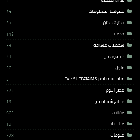
5
تكنولجيا المعلومات
74
حكاية مكان
31
خدمات
112
شخصيات مشرفة
33
صحةوجمال
21
عاجل
26
قناة شيفاتايمز TV / SHEFATAIMS
3
مصر اليوم
775
مطبخ شيفاتايمز
19
مقالات
663
مناسبات
19
منوعات
228