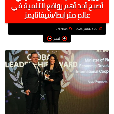
أصبح أحد أهم روافع التنمية في
أخبار الرياصة
عالم مترابط/شيفاتايمز
الطب البديل
منوعات
09 ديسمبر 2025
Unknown
خدمات
الحجم
عاجل
اخبار فنيه
التعليم
الصحه
الطقس
معلومه قانونيه
تكنولوجيا المعلومات