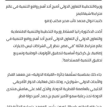
وزيرةالتخطيط التعاون الدولي أصبح أحد أهم روافع التنمية في عالم
مترابط/شيفاتايمز
كتبت/نوال محمد نائب مدير مكتب إدفو
أكدت الدكتورة رانيا المشاط، وزيرة التخطيط والتنمية الاقتصادية
والتعاون الدولي أن التعاون الدولي أصبح أحد أهم روافع التنمية في
عالم مترابط، قائلة "في مصر، ننظر إلى الشراكات ليس كخيارات
إضافية، بل كركيزة أساسية لتحقيق الأولويات الوطنية وتسريع
تحقيق التنمية المستدامة".
جاء ذلك بمناسبة تسلّمها جائزة «القيادة الدولية» من معهد الفكر
والأبحاث الدولي «شوازيل»، وذلك خلال فعاليات الحوار الأفريقي
الخليجي بالعاصمة القطرية الدوحة، والذي عُقد على هامش منتدى
الدوحة تحت رعاية سمو الأمير تميم بن حمد، أمير دولة قطر.
حيث قام الدكتور باسكال لوروت، رئيس المعهد، بتسليم الجائزة خلال