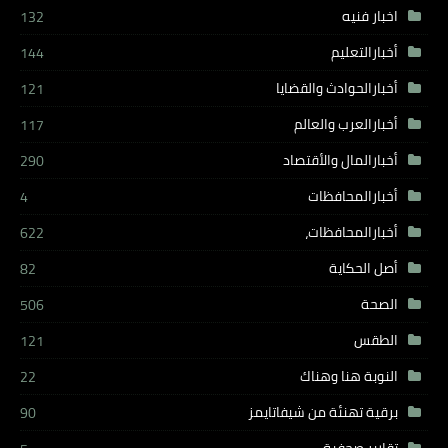
اخبار فنيه
132
أخبارالتعليم
144
أخبارالحوادث والقضايا
121
أخبارالعرب والعالم
117
أخبارالمال والأقتصاد
290
أخبارالمحافظات
4
أخبارالمحافظات،
622
أصل الحكاية
82
الصحة
506
الطقس
121
النوبة هنا وهناك
22
برقية تهنئة من شيفاتايمز
90
تقارير صحفية