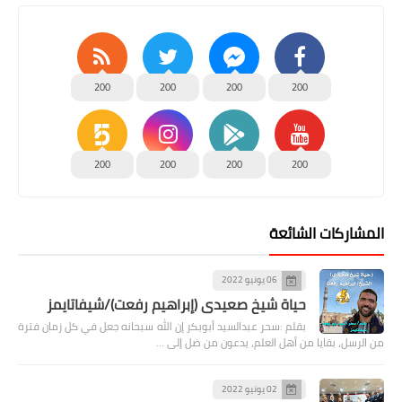
200
200
200
200
200
200
200
200
المشاركات الشائعة
06 يونيو 2022
حياة شيخ صعيدى (إبراهيم رفعت)/شيفاتايمز
بقلم :سحر عبدالسيد أبوبكر إن الله سبحانه جعل في كل زمان فترة
من الرسل، بقايا من أهل العلم، يدعون من ضل إلى …
02 يونيو 2022