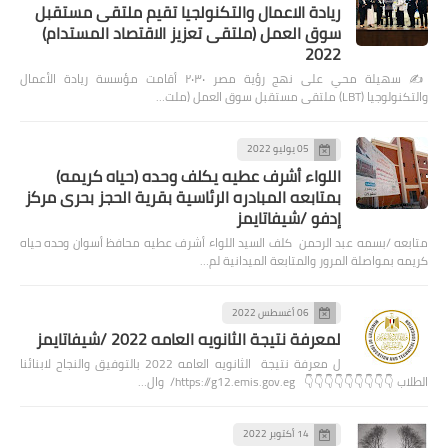
ريادة الاعمال والتكنولجيا تقيم ملتقى مستقبل
سوق العمل (ملتقى تعزيز الاقتصاد المستدام)
2022
✍️ سهيلة محي على نهج رؤية مصر ٢٠٣٠ أقامت مؤسسة ريادة الأعمال
والتكنولوجيا (LBT) ملتقى مستقبل سوق العمل (ملت…
05 يوليو 2022
اللواء أشرف عطيه يكلف وحده (حياه كريمه)
بمتابعه المبادره الرئاسية بقرية الحجز بحرى مركز
إدفو /شيفاتايمز
متابعه /بسمه عبد الرحمن كلف السيد اللواء أشرف عطيه محافظ أسوان وحده حياه
كريمه بمواصلة المرور والمتابعة الميدانية لم…
06 أغسطس 2022
لمعرفة نتيجة الثانويه العامه 2022 /شيفاتايمز
ل معرفة نتيجة الثانويه العامه 2022 بالتوفيق والنجاح لابنائنا
الطلاب 👇👇👇👇👇👇👇👇👇 https://g12.emis.gov.eg/ وال…
14 أكتوبر 2022