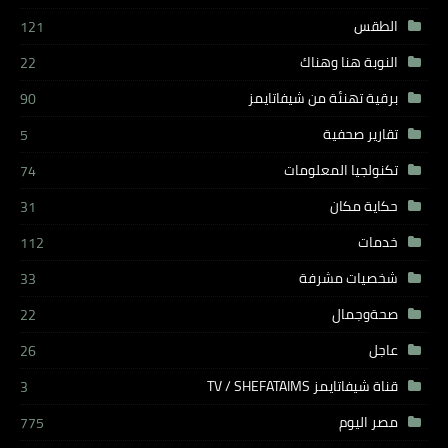
الطقس
121
النوبة هنا وهناك
22
برقية تهنئة من شيفاتايمز
90
تقارير صحفية
5
تكنولجيا المعلومات
74
حكاية مكان
31
خدمات
112
شخصيات مشرفة
33
صحةوجمال
22
عاجل
26
قناة شيفاتايمز TV / SHEFATAIMS
3
مصر اليوم
775