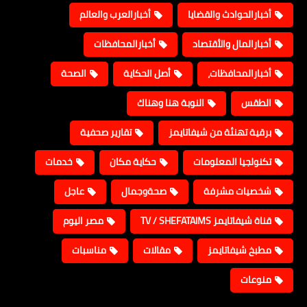
أخبارالحوادث والقضايا
أخبارالعرب والعالم
أخبارالمال والأقتصاد
أخبارالمحافظات
أخبارالمحافظات،
أصل الحكاية
الصحة
الطقس
النوبة هنا وهناك
برقية تهنئة من شيفاتايمز
تقارير صحفية
تكنولجيا المعلومات
حكاية مكان
خدمات
شخصيات مشرفة
صحةوجمال
عاجل
قناة شيفاتايمز TV / SHEFATAIMS
مصر اليوم
مطبخ شيفاتايمز
مقالات
مناسبات
منوعات